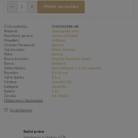
Přidat do košíku
Číslo produktu:
CHO101996-46
Materiál:
chirurgická ocel
Povrchová úprava:
vysoce leštěná
Provedení:
stříbrné
Osázení Swarovski:
krystal
Typ krystalu:
Xirius Chaton
Motiv:
kulatý
Barva krystalu:
Crystal Paradise Shine
Barva:
barevná
Délka řetízku:
více velikostí + 4 cm adjusta
Rozměry:
8 x 14 cm
Váha šperku:
2,5 g
Výrobce:
Jewellis ČR
kategorie:
náramky
Balení:
1 ks
Záruka:
24 měsíců
Hlídat cenu / dostupnost
Do oblíbených
Ruční práce
Vyrobeno s láskou v ČR