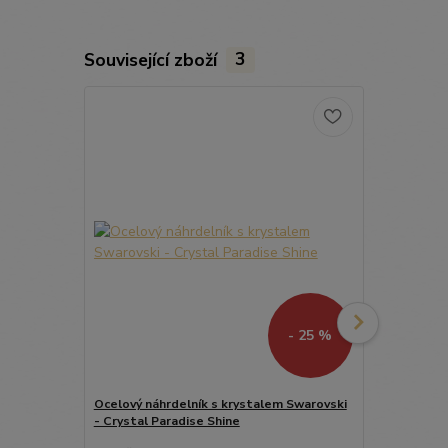
Související zboží
3
- 25 %
Ocelový náhrdelník s krystalem Swarovski
Ocelový mini
- Crystal Paradise Shine
Swarovski - 