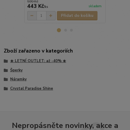
590 Kč
789 Kč
443 Kč
552 Kč
skladem
/
ks
/
ks
Přidat do košíku
Zboží zařazeno v kategoriích
☀️ LETNÍ OUTLET: až -40% ☀️
Šperky
Náramky
Crystal Paradise Shine
Nepropásněte novinky, akce a