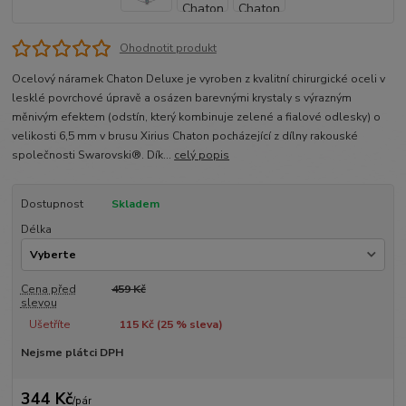
Ohodnotit produkt
Ocelový náramek Chaton Deluxe je vyroben z kvalitní chirurgické oceli v
lesklé povrchové úpravě a osázen barevnými krystaly s výrazným
měnivým efektem (odstín, který kombinuje zelené a fialové odlesky) o
velikosti 6,5 mm v brusu Xirius Chaton pocházející z dílny rakouské
společnosti Swarovski®. Dík...
celý popis
Dostupnost
Skladem
Délka
Cena před
459 Kč
slevou
Ušetříte
115 Kč (
25
% sleva)
Nejsme plátci DPH
344 Kč
/
pár