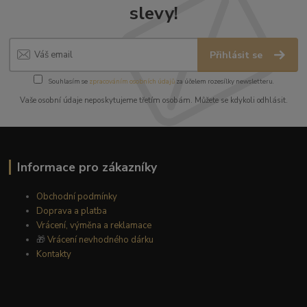
slevy!
Přihlásit se
Souhlasím se
zpracováním osobních údajů
za účelem rozesílky newsletteru.
Vaše osobní údaje neposkytujeme třetím osobám. Můžete se kdykoli odhlásit.
Informace pro zákazníky
Obchodní podmínky
Doprava a platba
Vrácení, výměna a reklamace
🎁
Vrácení nevhodného dárku
Kontakty