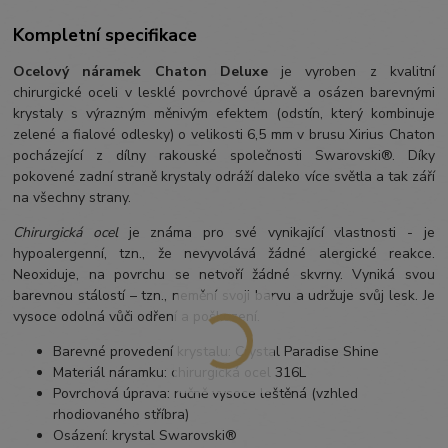
Kompletní specifikace
Ocelový náramek Chaton Deluxe
je vyroben z kvalitní
chirurgické oceli v lesklé povrchové úpravě a osázen barevnými
krystaly s výrazným měnivým efektem (odstín, který kombinuje
zelené a fialové odlesky) o velikosti 6,5 mm v brusu Xirius Chaton
pocházející z dílny rakouské společnosti Swarovski®. Díky
pokovené zadní straně krystaly odráží daleko více světla a tak září
na všechny strany.
Chirurgická ocel
je známa pro své vynikající vlastnosti - je
hypoalergenní, tzn., že nevyvolává žádné alergické reakce.
Neoxiduje, na povrchu se netvoří žádné skvrny. Vyniká svou
barevnou stálostí – tzn., nemění svoji barvu a udržuje svůj lesk. Je
vysoce odolná vůči odření a poškození.
Barevné provedení krystalu: Crystal Paradise Shine
Materiál náramku: chirurgická ocel 316L
Povrchová úprava: ručně vysoce leštěná (vzhled
rhodiovaného stříbra)
Osázení: krystal Swarovski®