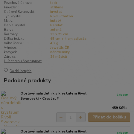
Povrchová úprava:
lesk
Provedení:
stříbrné
Osázení Swarovski:
krystal
Typ krystalu:
Rivoli Chaton
Motiv:
kulatý
Barva krystalu:
Peridot
Barva:
zelená
Rozměry:
13 x 21 cm
Délka řetízku:
45 cm + 4 cm adjusta
Váha šperku:
4,2 g
Výrobce:
Jewellis ČR
kategorie:
náhrdelníky
Záruka:
24 měsíců
Hlídat cenu / dostupnost
Do oblíbených
Podobné produkty
Ocelový náhrdelník s krystalem Rivoli
Skladem
Swarovski - Crystal F
459 Kč
/
ks
Přidat do košíku
Ocelový náhrdelník s krystalem Rivoli
skladem