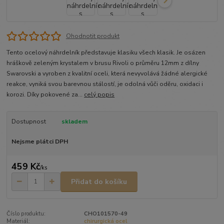
Ohodnotit produkt
Tento ocelový náhrdelník představuje klasiku všech klasik. Je osázen
hráškově zeleným krystalem v brusu Rivoli o průměru 12mm z dílny
Swarovski a vyroben z kvalitní oceli, která nevyvolává žádné alergické
reakce, vyniká svou barevnou stálostí, je odolná vůči oděru, oxidaci i
korozi. Díky pokovené za...
celý popis
Dostupnost
skladem
Nejsme plátci DPH
459 Kč
/
ks
Přidat do košíku
Číslo produktu:
CHO101570-49
Materiál:
chirurgická ocel