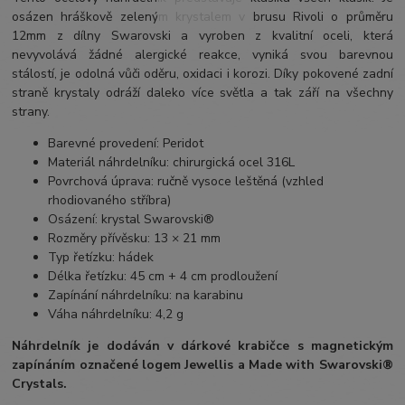
osázen hráškově zeleným krystalem v brusu Rivoli o průměru
12mm z dílny Swarovski a vyroben z kvalitní oceli, která
nevyvolává žádné alergické reakce, vyniká svou barevnou
stálostí, je odolná vůči oděru, oxidaci i korozi. Díky pokovené zadní
straně krystaly odráží daleko více světla a tak září na všechny
strany.
Barevné provedení: Peridot
Materiál náhrdelníku: chirurgická ocel 316L
Povrchová úprava: ručně vysoce leštěná (vzhled
rhodiovaného stříbra)
Osázení: krystal Swarovski®
Rozměry přívěsku: 13 × 21 mm
Typ řetízku: hádek
Délka řetízku: 45 cm + 4 cm prodloužení
Zapínání náhrdelníku: na karabinu
Váha náhrdelníku: 4,2 g
Náhrdelník je dodáván v dárkové krabičce s magnetickým
zapínáním označené logem Jewellis a Made with Swarovski®
Crystals.