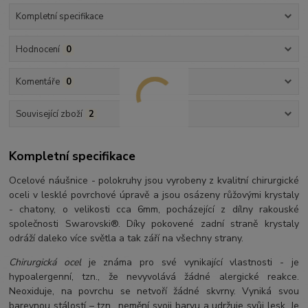
Kompletní specifikace
Hodnocení
0
Komentáře
0
Související zboží
2
Kompletní specifikace
Ocelové náušnice - polokruhy jsou vyrobeny z kvalitní chirurgické
oceli v lesklé povrchové úpravě a jsou osázeny růžovými krystaly
- chatony, o velikosti cca 6mm, pocházející z dílny rakouské
společnosti Swarovski®. Díky pokovené zadní straně krystaly
odráží daleko více světla a tak září na všechny strany.
Chirurgická ocel
je známa pro své vynikající vlastnosti - je
hypoalergenní, tzn., že nevyvolává žádné alergické reakce.
Neoxiduje, na povrchu se netvoří žádné skvrny. Vyniká svou
barevnou stálostí – tzn., nemění svoji barvu a udržuje svůj lesk. Je