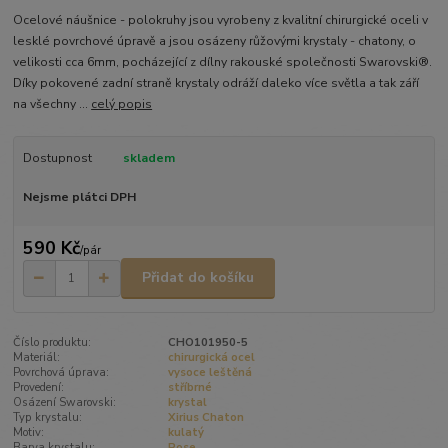
Ocelové náušnice - polokruhy jsou vyrobeny z kvalitní chirurgické oceli v
lesklé povrchové úpravě a jsou osázeny růžovými krystaly - chatony, o
velikosti cca 6mm, pocházející z dílny rakouské společnosti Swarovski®.
Díky pokovené zadní straně krystaly odráží daleko více světla a tak září
na všechny ...
celý popis
Dostupnost
skladem
Nejsme plátci DPH
590 Kč
/
pár
Přidat do košíku
Číslo produktu:
CHO101950-5
Materiál:
chirurgická ocel
Povrchová úprava:
vysoce leštěná
Provedení:
stříbrné
Osázení Swarovski:
krystal
Typ krystalu:
Xirius Chaton
Motiv:
kulatý
Barva krystalu:
Rose