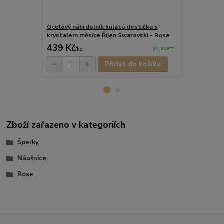
Ocelový náhrdelník kulatá destička s
Ocelový prst
krystalem měsíce Říjen Swarovski - Rose
krystaly Sw
439 Kč
689 Kč
skladem
/
ks
/
ks
Přidat do košíku
Zboží zařazeno v kategoriích
Šperky
Náušnice
Rose