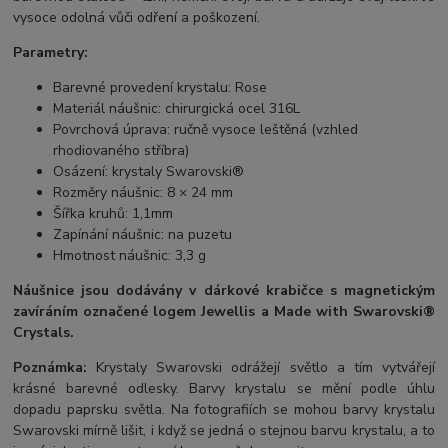
vysoce odolná vůči odření a poškození.
Parametry:
Barevné provedení krystalu: Rose
Materiál náušnic: chirurgická ocel 316L
Povrchová úprava: ručně vysoce leštěná (vzhled
rhodiovaného stříbra)
Osázení: krystaly Swarovski®
Rozměry náušnic: 8 × 24 mm
Šířka kruhů: 1,1mm
Zapínání náušnic: na puzetu
Hmotnost náušnic: 3,3 g
Náušnice jsou dodávány v dárkové krabičce s magnetickým
zavíráním označené logem Jewellis a Made with Swarovski®
Crystals.
Poznámka:
Krystaly Swarovski odrážejí světlo a tím vytvářejí
krásné barevné odlesky. Barvy krystalu se mění podle úhlu
dopadu paprsku světla. Na fotografiích se mohou barvy krystalu
Swarovski mírně lišit, i když se jedná o stejnou barvu krystalu, a to