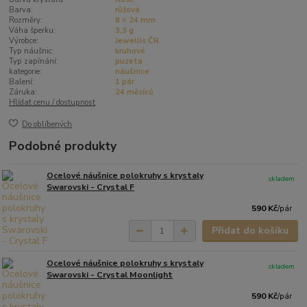
Barva:
růžová
Rozměry:
8 × 24 mm
Váha šperku:
3,3 g
Výrobce:
Jewellis ČR
Typ náušnic:
kruhové
Typ zapínání:
puzeta
kategorie:
náušnice
Balení:
1 pár
Záruka:
24 měsíců
Hlídat cenu / dostupnost
Do oblíbených
Podobné produkty
Ocelové náušnice polokruhy s krystaly
skladem
Swarovski - Crystal F
590 Kč
/
pár
Přidat do košíku
Ocelové náušnice polokruhy s krystaly
skladem
Swarovski - Crystal Moonlight
590 Kč
/
pár