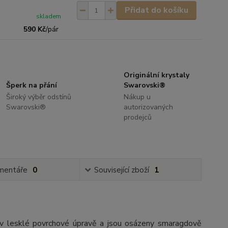
Přidat do košíku
skladem
590 Kč
/
pár
Originální krystaly
Šperk na přání
Swarovski®
Široký výběr odstínů
Nákup u
Swarovski®
autorizovaných
prodejců
mentáře
0
Související zboží
1
li v lesklé povrchové úpravě a jsou osázeny smaragdově