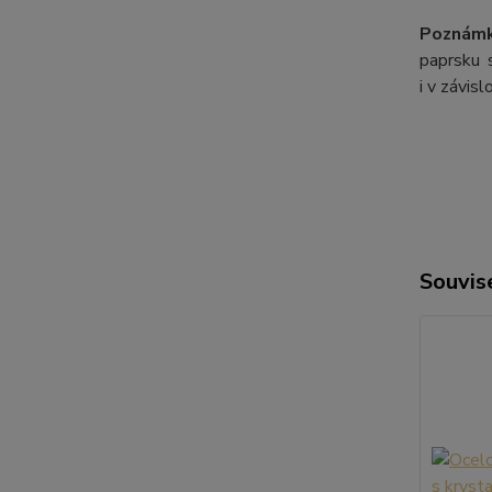
Poznámk
paprsku s
i v závis
Souvise