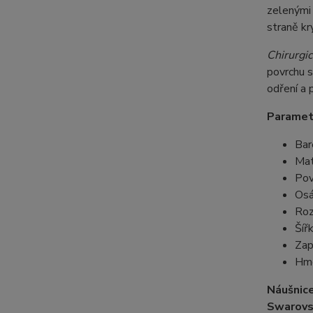
zelenými
straně kr
Chirurgic
povrchu s
odření a 
Paramet
Bar
Mat
Pov
Osá
Roz
Šíř
Zap
Hmo
Náušnic
Swarovs