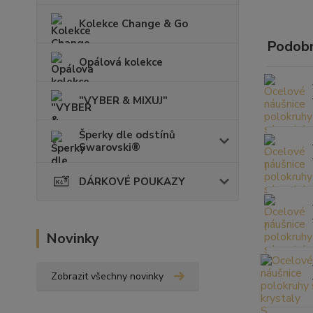
Kolekce Change & Go
Podobn
Opálová kolekce
"VYBER & MIXUJ"
Šperky dle odstínů
Swarovski®
DÁRKOVÉ POUKAZY
Novinky
Zobrazit všechny novinky