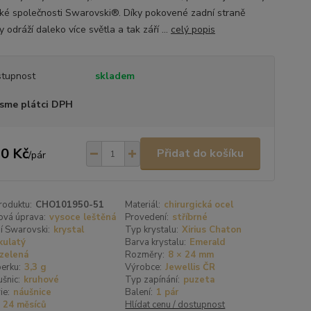
ké společnosti Swarovski®. Díky pokovené zadní straně
y odráží daleko více světla a tak září ...
celý popis
tupnost
skladem
sme plátci DPH
0 Kč
Přidat do košíku
/
pár
roduktu:
CHO101950-51
Materiál:
chirurgická ocel
ová úprava:
vysoce leštěná
Provedení:
stříbrné
í Swarovski:
krystal
Typ krystalu:
Xirius Chaton
kulatý
Barva krystalu:
Emerald
zelená
Rozměry:
8 × 24 mm
erku:
3,3 g
Výrobce:
Jewellis ČR
šnic:
kruhové
Typ zapínání:
puzeta
ie:
náušnice
Balení:
1 pár
24 měsíců
Hlídat cenu / dostupnost