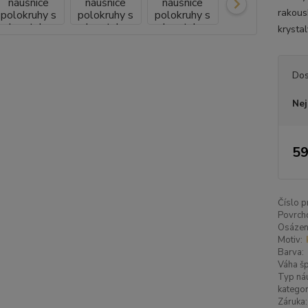
rakous
krystal
Dos
Nej
59
Číslo p
Povrch
Osázen
Motiv:
Barva:
Váha šp
Typ náu
kategor
Záruka: