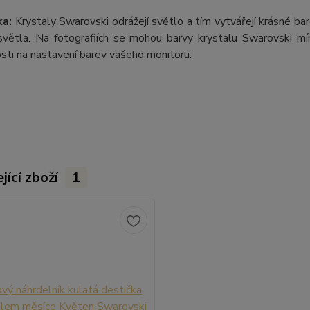
a:
Krystaly Swarovski odrážejí světlo a tím vytvářejí krásné b
větla. Na fotografiích se mohou barvy krystalu Swarovski mírn
losti na nastavení barev vašeho monitoru.
jící zboží
1