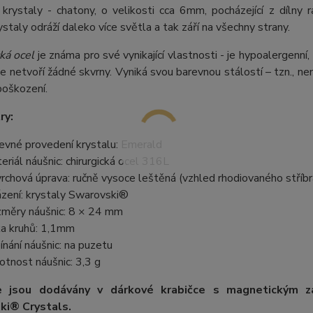
 krystaly - chatony, o velikosti cca 6mm, pocházející z díln
ystaly odráží daleko více světla a tak září na všechny strany.
ká ocel
je známa pro své vynikající vlastnosti - je hypoalergenní,
e netvoří žádné skvrny. Vyniká svou barevnou stálostí – tzn., nem
poškození.
ry:
evné provedení krystalu: Emerald
eriál náušnic: chirurgická ocel 316L
rchová úprava: ručně vysoce leštěná (vzhled rhodiovaného stříbr
zení: krystaly Swarovski®
měry náušnic: 8 × 24 mm
ka kruhů: 1,1mm
ínání náušnic: na puzetu
tnost náušnic: 3,3 g
e jsou dodávány v dárkové krabičce s magnetickým z
ki® Crystals.