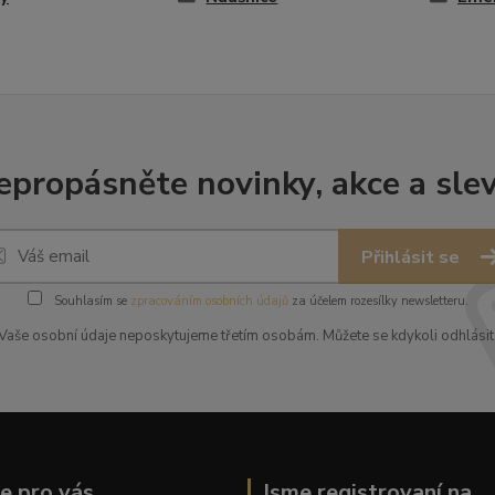
epropásněte novinky, akce a slev
Přihlásit se
Souhlasím se
zpracováním osobních údajů
za účelem rozesílky newsletteru.
Vaše osobní údaje neposkytujeme třetím osobám. Můžete se kdykoli odhlásit
ce pro vás
Jsme registrovaní na