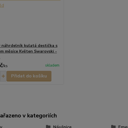
 náhrdelník kulatá destička s
em měsíce Květen Swarovski -
d
č
skladem
/
ks
Přidat do košíku
zařazeno v kategoriích
y
Náušnice
Eme