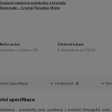
Ocelové náušnice polokruhy s krystaly
Swarovski - Crystal Paradise Shine
Ruční práce
Dárkové balení
Vyrobeno s láskou v ČR
K objednávce od 350 Kč
etní specifikace
Hodnocení
0
Ko
tní specifikace
náušnice - polokruhy jsou vyrobeny z kvalitní chirurgické oce