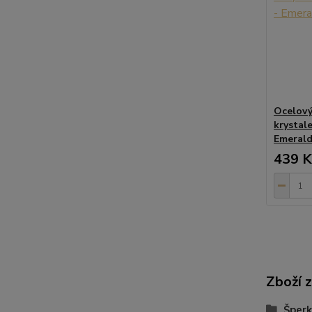
Ocelový
krystal
Emeral
439 K
Zboží 
Šperk