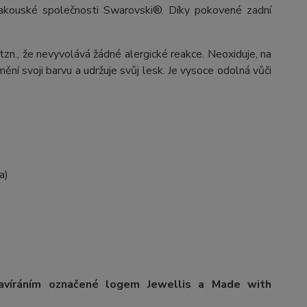
y rakouské společnosti Swarovski®. Díky pokovené zadní
 tzn., že nevyvolává žádné alergické reakce. Neoxiduje, na
ění svoji barvu a udržuje svůj lesk. Je vysoce odolná vůči
a)
avíráním označené logem Jewellis a Made with