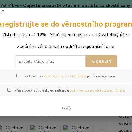
Až -40% - Objevte produkty v letním outletu za skvělé ceny!
Platí do vyprodání zásob.
Doprava od 39 Kč k nákupu nad
399 Kč
.
aregistrujte se do věrnostního progra
🎄 VÁNOCE
Blog
Získejte slevu až 12%... Stačí si jen registrovat uživatelský účet.
Zadáním svého emailu obdržíte registrační údaje.
Nevíte
Hledat
+420
(Po-Pá
Odeslat
perky
Náušnice
Ocelové náušnice polokruhy s krystaly Swarovski -
Souhlasím se
zpracováním osobních údajů
pro účely registrace.
ové náušnice polokruhy s kryst
Přeji si odebírat novinky e-mailem dle
podmínek zpracování osobních údajů
.
Zavřít
Ocelov
oceli 
zeleným