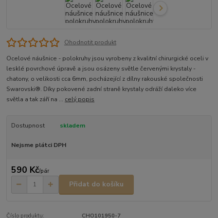
Ohodnotit produkt
Ocelové náušnice - polokruhy jsou vyrobeny z kvalitní chirurgické oceli v
lesklé povrchové úpravě a jsou osázeny světle červenými krystaly -
chatony, o velikosti cca 6mm, pocházející z dílny rakouské společnosti
Swarovski®. Díky pokovené zadní straně krystaly odráží daleko více
světla a tak září na ...
celý popis
Dostupnost
skladem
Nejsme plátci DPH
590 Kč
/
pár
Přidat do košíku
Číslo produktu:
CHO101950-7