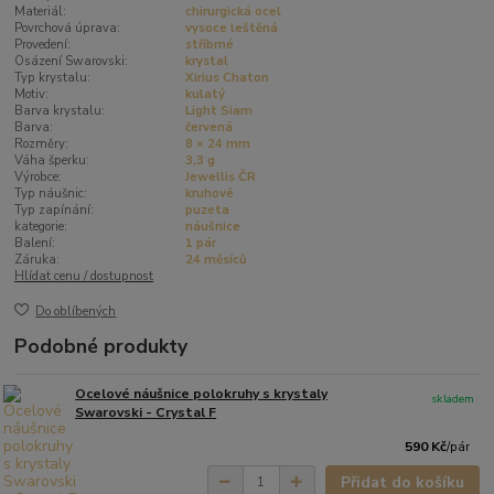
Materiál:
chirurgická ocel
Povrchová úprava:
vysoce leštěná
Provedení:
stříbrné
Osázení Swarovski:
krystal
Typ krystalu:
Xirius Chaton
Motiv:
kulatý
Barva krystalu:
Light Siam
Barva:
červená
Rozměry:
8 × 24 mm
Váha šperku:
3,3 g
Výrobce:
Jewellis ČR
Typ náušnic:
kruhové
Typ zapínání:
puzeta
kategorie:
náušnice
Balení:
1 pár
Záruka:
24 měsíců
Hlídat cenu / dostupnost
Do oblíbených
Podobné produkty
Ocelové náušnice polokruhy s krystaly
skladem
Swarovski - Crystal F
590 Kč
/
pár
Přidat do košíku