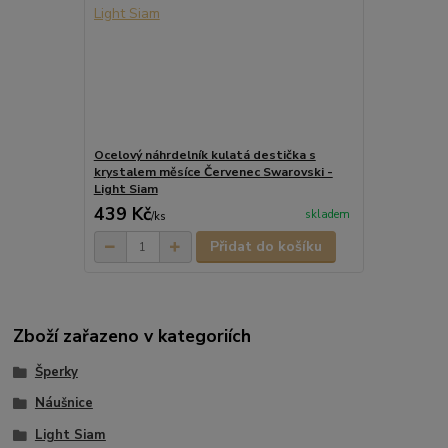
Ocelový náhrdelník kulatá destička s
krystalem měsíce Červenec Swarovski -
Light Siam
439 Kč
skladem
/
ks
Přidat do košíku
Zboží zařazeno v kategoriích
Šperky
Náušnice
Light Siam