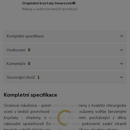
Originální krystaly Swarovski®
Nákup u autorizovaných prodejců
Kompletní specifikace
Hodnocení
0
Komentáře
0
Související zboží
1
Kompletní specifikace
Ocelové náušnice - polokruhy jsou vyrobeny z kvalitní chirurgické
oceli v lesklé povrchové úpravě a jsou osázeny světle červenými
krystaly - chatony, o velikosti cca 6mm, pocházející z dílny
rakouské společnosti Swarovski®. Díky pokovené zadní straně
krystaly odráží daleko více světla a tak září na všechny strany.