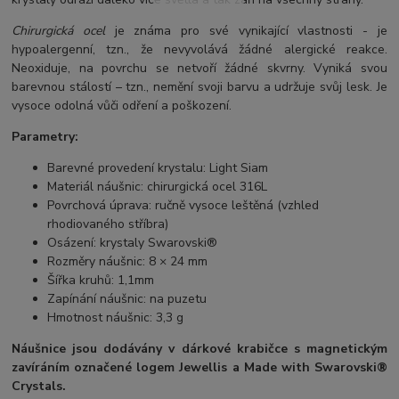
Chirurgická ocel
je známa pro své vynikající vlastnosti - je
hypoalergenní, tzn., že nevyvolává žádné alergické reakce.
Neoxiduje, na povrchu se netvoří žádné skvrny. Vyniká svou
barevnou stálostí – tzn., nemění svoji barvu a udržuje svůj lesk. Je
vysoce odolná vůči odření a poškození.
Parametry:
Barevné provedení krystalu: Light Siam
Materiál náušnic: chirurgická ocel 316L
Povrchová úprava: ručně vysoce leštěná (vzhled
rhodiovaného stříbra)
Osázení: krystaly Swarovski®
Rozměry náušnic: 8 × 24 mm
Šířka kruhů: 1,1mm
Zapínání náušnic: na puzetu
Hmotnost náušnic: 3,3 g
Náušnice jsou dodávány v dárkové krabičce s magnetickým
zavíráním označené logem Jewellis a Made with Swarovski®
Crystals.