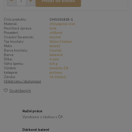
Přidat do košíku
Číslo produktu:
CHO101625-1
Materiál:
chirurgická ocel
Povrchová úprava:
lesk
Provedení:
stříbrné
Osázení Swarovski:
krystal
Typ krystalu:
Xirius Chaton
Motiv:
kulatý
Barva krystalu:
Crystal
Barva:
barevná
Šířka:
4 mm
Váha šperku:
4,6 g
Výrobce:
Jewellis ČR
kategorie:
prsteny
Záruka:
24 měsíců
Hlídat cenu / dostupnost
Do oblíbených
Ruční práce
Vyrobeno s láskou v ČR
Dárkové balení