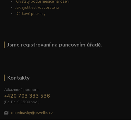
Krystaly podle měsíce narození
Jak zjistit velikost prstenu
Dárkové poukazy
Jsme registrovaní na puncovním úřadě.
Kontakty
Zákaznická podpora
+420 703 333 536
(Po-Pá, 9-15:30 hod.)
objednavky@jewellis.cz