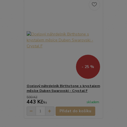
- 25 %
Ocelový náhrdelník Birthstone s krystalem
měsíce Duben Swarovski - Crystal F
590 Kč
443 Kč
skladem
/
ks
Přidat do košíku