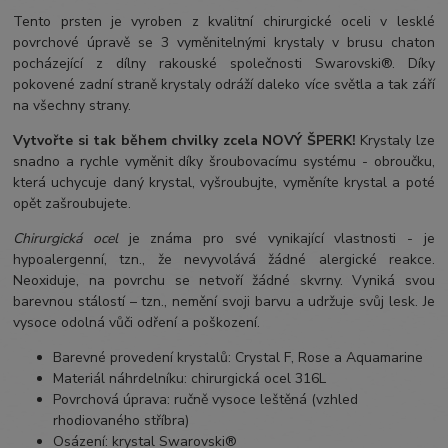
Tento prsten je vyroben z kvalitní chirurgické oceli v lesklé
povrchové úpravě se 3 vyměnitelnými krystaly v brusu chaton
pocházející z dílny rakouské společnosti Swarovski®. Díky
pokovené zadní straně krystaly odráží daleko více světla a tak září
na všechny strany.
Vytvořte si tak během chvilky zcela NOVÝ ŠPERK!
Krystaly lze
snadno a rychle vyměnit díky šroubovacímu systému - obroučku,
která uchycuje daný krystal, vyšroubujte, vyměníte krystal a poté
opět zašroubujete.
Chirurgická ocel
je známa pro své vynikající vlastnosti - je
hypoalergenní, tzn., že nevyvolává žádné alergické reakce.
Neoxiduje, na povrchu se netvoří žádné skvrny. Vyniká svou
barevnou stálostí – tzn., nemění svoji barvu a udržuje svůj lesk. Je
vysoce odolná vůči odření a poškození.
Barevné provedení krystalů: Crystal F, Rose a Aquamarine
Materiál náhrdelníku: chirurgická ocel 316L
Povrchová úprava: ručně vysoce leštěná (vzhled
rhodiovaného stříbra)
Osázení: krystal Swarovski®