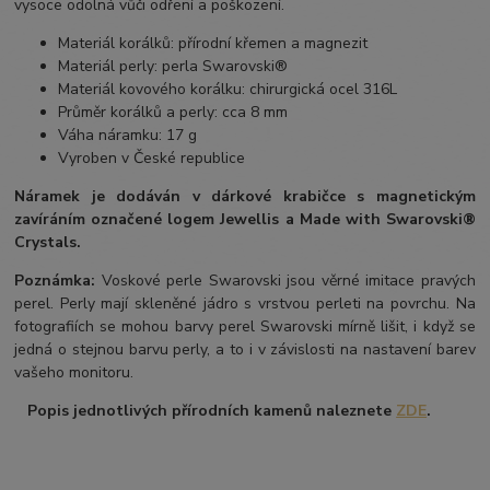
vysoce odolná vůči odření a poškození.
Materiál korálků: přírodní křemen a magnezit
Materiál perly: perla Swarovski®
Materiál kovového korálku: chirurgická ocel 316L
Průměr korálků a perly: cca 8 mm
Váha náramku: 17 g
Vyroben v České republice
Náramek je dodáván v dárkové krabičce s magnetickým
zavíráním označené logem Jewellis a Made with Swarovski®
Crystals.
Poznámka:
Voskové perle Swarovski jsou věrné imitace pravých
perel.
Perly mají skleněné jádro s vrstvou perleti na povrchu.
Na
fotografiích se mohou barvy perel Swarovski mírně lišit, i když se
jedná o stejnou barvu perly, a to i v závislosti na nastavení barev
vašeho monitoru.
Popis jednotlivých přírodních kamenů naleznete
ZDE
.