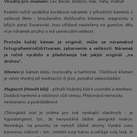
Vhodný pro znamení:
Lev, Beran, Blíženci, Rak, Váhy, Vodnář
Kvalitní ručně vyráběný korálkový náramek z přírodních kamenů o
velikosti 8mm - broušeného třešňového křemene, magnezitu a
bílých perel Swarovski. Jsou střídavě navlečeny na gumičce, díky
ní je náramek pružný a má univerzální velikost.
Protože každý kámen je originál, může se náramek
od
fotografie
mírně
lišit
tvarem, zabarvením a velikostí
. Náramek
je ručně vyráběn a představuje tak jakýsi originál „na
druhou“.
Křemen
je kámen klidu, rovnováhy a harmonie. Třešňový křemen
je velmi vhodný při meditacích či józe, pomáhá sebeovládání.
Magnezit (Howlit bílý)
- přináší hluboký klid k uvolnění a meditaci.
Dodává harmonii a odolnost vůči stresu. Překonává nervozitu,
netoleranci a podrážděnost.
Chirurgická ocel
je známa pro své vynikající vlastnosti - je
hypoalergenní, tzn., že nevyvolává žádné alergické reakce.
Neoxiduje, na povrchu se netvoří žádné skvrny. Vyniká svou
barevnou stálostí – tzn., nemění svoji barvu a udržuje svůj lesk. Je