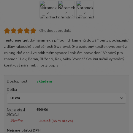
Ohodnotit produkt
Tento energetický náramek z přírodních kamenů dotváří perly pocházející
z dílny rakouské společnosti Swarovski® a ozdobný korálek vyrobený z
chirurgické oceli ve stříbrném vysoce lesklém provedení. Vhodný pro
znamení: Lev, Beran, Blíženci, Rak, Váhy, Vodnář Kvalitní ručně vyráběný
korálkový náramek ...
celý popis
Dostupnost
skladem
Délka
Cena před
590 Kč
slevou
Ušetříte
206 Kč (
35
% sleva)
Nejsme plátci DPH