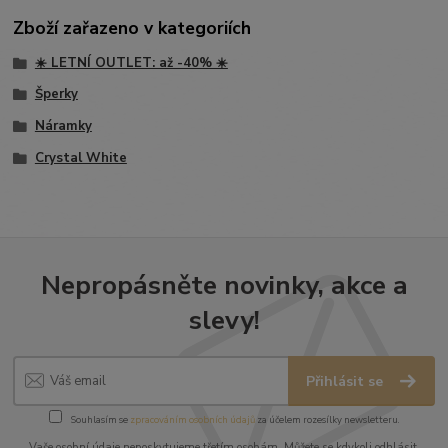
Zboží zařazeno v kategoriích
☀️ LETNÍ OUTLET: až -40% ☀️
Šperky
Náramky
Crystal White
Nepropásněte novinky, akce a
slevy!
Přihlásit se
Souhlasím se
zpracováním osobních údajů
za účelem rozesílky newsletteru.
Vaše osobní údaje neposkytujeme třetím osobám. Můžete se kdykoli odhlásit.