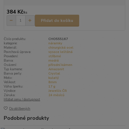
384 Kč
/
ks
Přidat do košíku
Číslo produktu:
CHO555167
kategorie:
náramky
Materiál:
chirurgická ocel
Povrchová úprava:
vysoce leštěná
Provedení:
stříbrné
Barva:
modrá
Osázení:
přírodní kámen
Typ kamene:
Amazonit
Barva perly:
Crystal
Motiv:
kulatý
Velikost:
8mm
Váha šperku:
17 g
Výrobce:
Jewellis ČR
Záruka:
24 měsíců
Hlídat cenu / dostupnost
Do oblíbených
Podobné produkty