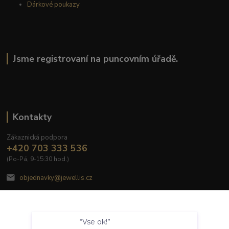
Dárkové poukazy
Jsme registrovaní na puncovním úřadě.
Kontakty
Zákaznická podpora
+420 703 333 536
(Po-Pá, 9-15:30 hod.)
objednavky@jewellis.cz
Souhlasím
“Vse ok!”
Nastavení