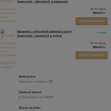
Swarovski - labradorit a magnezit
35 % sleva
384 Kč
/
ks
Zvolit variantu
Náramek z přírodních kamenů a perly
Skladem
Swarovski - magnezit a tyrkys
35 % sleva
384 Kč
/
ks
Zvolit variantu
Ruční práce
Vyrobeno s láskou v ČR
Dárkové balení
K objednávce od 350 Kč
Šperk na přání