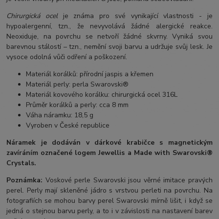
Chirurgická ocel
je známa pro své vynikající vlastnosti - je
hypoalergenní, tzn., že nevyvolává žádné alergické reakce.
Neoxiduje, na povrchu se netvoří žádné skvrny. Vyniká svou
barevnou stálostí – tzn., nemění svoji barvu a udržuje svůj lesk. Je
vysoce odolná vůči odření a poškození.
Materiál korálků: přírodní jaspis a křemen
Materiál perly: perla Swarovski®
Materiál kovového korálku: chirurgická ocel 316L
Průměr korálků a perly: cca 8 mm
Váha náramku: 18,5 g
Vyroben v České republice
Náramek je dodáván v dárkové krabičce s magnetickým
zavíráním označené logem Jewellis a Made with Swarovski®
Crystals.
Poznámka:
Voskové perle Swarovski jsou věrné imitace pravých
perel.
Perly mají skleněné jádro s vrstvou perleti na povrchu.
Na
fotografiích se mohou barvy perel Swarovski mírně lišit, i když se
jedná o stejnou barvu perly, a to i v závislosti na nastavení barev