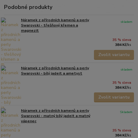
Podobné produkty
Náramek z přírodních kamenů a perly
skladem
Swarovski - třešňový křemen a
magnezit
35 % sleva
384 Kč
/
ks
Zvolit variantu
Náramek z přírodních kamenů a perly
skladem
Swarovski - bílý jadeit a ametyst
35 % sleva
384 Kč
/
ks
Zvolit variantu
Náramek z přírodních kamenů a perly
Skladem
Swarovski - matný bílý jadeit a matný
vápenec
35 % sleva
384 Kč
/
ks