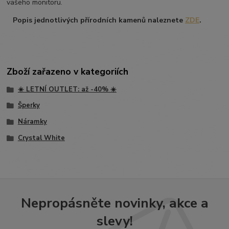
vašeho monitoru.
Popis jednotlivých přírodních kamenů naleznete
ZDE
.
Zboží zařazeno v kategoriích
☀️ LETNÍ OUTLET: až -40% ☀️
Šperky
Náramky
Crystal White
Nepropásněte novinky, akce a
slevy!