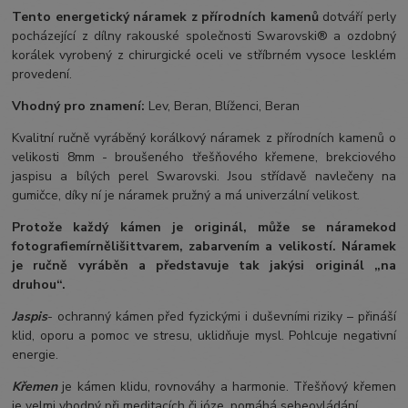
Tento energetický náramek z přírodních kamenů
dotváří perly
pocházející z dílny rakouské společnosti Swarovski® a ozdobný
korálek vyrobený z chirurgické oceli ve stříbrném vysoce lesklém
provedení.
Vhodný pro znamení:
Lev, Beran, Blíženci, Beran
Kvalitní ručně vyráběný korálkový náramek z přírodních kamenů o
velikosti 8mm - broušeného třešňového křemene, brekciového
jaspisu a bílých perel Swarovski. Jsou střídavě navlečeny na
gumičce, díky ní je náramek pružný a má univerzální velikost.
Protože každý kámen je originál, může se náramek
od
fotografie
mírně
lišit
tvarem, zabarvením a velikostí
. Náramek
je ručně vyráběn a představuje tak jakýsi originál „na
druhou“.
Jaspis
- ochranný kámen před fyzickými i duševními riziky – přináší
klid, oporu a pomoc ve stresu, uklidňuje mysl. Pohlcuje negativní
energie.
Křemen
je kámen klidu, rovnováhy a harmonie. Třešňový křemen
je velmi vhodný při meditacích či józe, pomáhá sebeovládání.