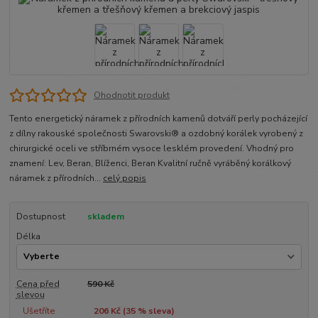
Ohodnotit produkt
Tento energetický náramek z přírodních kamenů dotváří perly pocházející
z dílny rakouské společnosti Swarovski® a ozdobný korálek vyrobený z
chirurgické oceli ve stříbrném vysoce lesklém provedení. Vhodný pro
znamení: Lev, Beran, Blíženci, Beran Kvalitní ručně vyráběný korálkový
náramek z přírodních...
celý popis
Dostupnost
skladem
Délka
Cena před
590 Kč
slevou
Ušetříte
206 Kč (
35
% sleva)