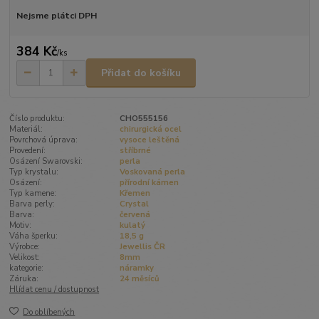
Nejsme plátci DPH
384 Kč
/
ks
Přidat do košíku
Číslo produktu:
CHO555156
Materiál:
chirurgická ocel
Povrchová úprava:
vysoce leštěná
Provedení:
stříbrné
Osázení Swarovski:
perla
Typ krystalu:
Voskovaná perla
Osázení:
přírodní kámen
Typ kamene:
Křemen
Barva perly:
Crystal
Barva:
červená
Motiv:
kulatý
Váha šperku:
18,5 g
Výrobce:
Jewellis ČR
Velikost:
8mm
kategorie:
náramky
Záruka:
24 měsíců
Hlídat cenu / dostupnost
Do oblíbených