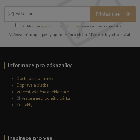
Přihlásit se
Souhlasím se
zpracováním osobních údajů
za účelem rozesílky newsletteru.
Vaše osobní údaje neposkytujeme třetím osobám. Můžete se kdykoli odhlásit.
Informace pro zákazníky
Obchodní podmínky
Doprava a platba
Vrácení, výměna a reklamace
🎁
Vrácení nevhodného dárku
Kontakty
Inspirace pro vás