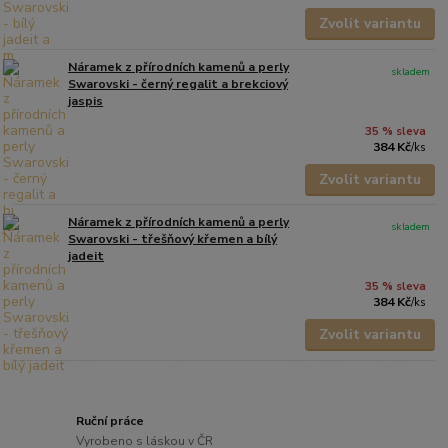
Zvolit variantu
Náramek z přírodních kamenů a perly
skladem
Swarovski - černý regalit a brekciový
jaspis
35 % sleva
384 Kč
/
ks
Zvolit variantu
Náramek z přírodních kamenů a perly
skladem
Swarovski - třešňový křemen a bílý
jadeit
35 % sleva
384 Kč
/
ks
Zvolit variantu
Ruční práce
Vyrobeno s láskou v ČR