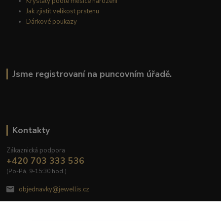
Krystaly podle měsíce narození
Jak zjistit velikost prstenu
Dárkové poukazy
Jsme registrovaní na puncovním úřadě.
Kontakty
Zákaznická podpora
+420 703 333 536
(Po-Pá, 9-15:30 hod.)
objednavky@jewellis.cz