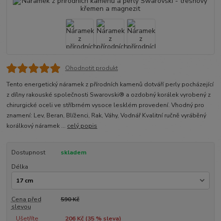
Ohodnotit produkt
Tento energetický náramek z přírodních kamenů dotváří perly pocházející
z dílny rakouské společnosti Swarovski® a ozdobný korálek vyrobený z
chirurgické oceli ve stříbrném vysoce lesklém provedení. Vhodný pro
znamení: Lev, Beran, Blíženci, Rak, Váhy, Vodnář Kvalitní ručně vyráběný
korálkový náramek ...
celý popis
Dostupnost
skladem
Délka
Cena před
590 Kč
slevou
Ušetříte
206 Kč (
35
% sleva)