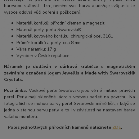
barevnou stálostí – tzn., nemění svoji barvu a udržuje svůj lesk. Je
vysoce odolná vůči odření a poškození.
Materiál korálků: přírodní křemen a magnezit
Materiál perly: perla Swarovski®
Materiál kovového korálku: chirurgická ocel 316L
Průměr korálků a perly: cca 8 mm
Váha náramku: 17 g
Vyroben v České republice
Náramek je dodáván v dárkové krabičce s magnetickým
zavíráním označené logem Jewellis a Made with Swarovski®
Crystals.
Poznámka:
Voskové perle Swarovski jsou věrné imitace pravých
perel.
Perly mají skleněné jádro s vrstvou perleti na povrchu.
Na
fotografiích se mohou barvy perel Swarovski mírně lišit, i když se
jedná o stejnou barvu perly, a to i v závislosti na nastavení barev
vašeho monitoru.
Popis jednotlivých přírodních kamenů naleznete
ZDE
.