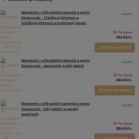
Náramek z přírodních kamenů a perly
skladem
Swarovski - třešňový křemen a
třešňový křemen a brekciový jaspis
35 % sleva
384 Kč
/
ks
Zvolit variantu
Náramek z přírodních kamenů a perly
skladem
Swarovski - amazonit a bílý jadeit
35 % sleva
384 Kč
/
ks
Zvolit variantu
Náramek z přírodních kamenů a perly
skladem
Swarovski - bílý jadeit a modrý
avanturín
35 % sleva
384 Kč
/
ks
Zvolit variantu