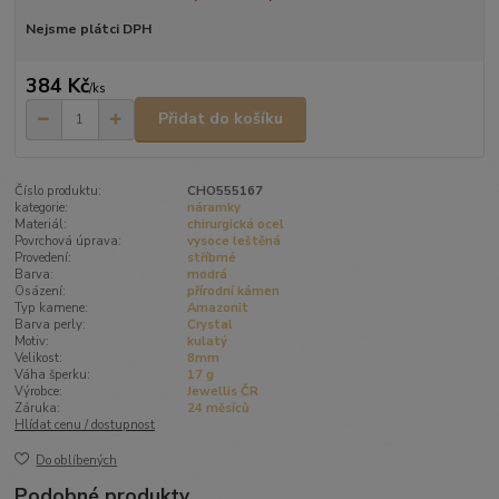
Nejsme plátci DPH
384 Kč
/
ks
Přidat do košíku
Číslo produktu:
CHO555167
kategorie:
náramky
Materiál:
chirurgická ocel
Povrchová úprava:
vysoce leštěná
Provedení:
stříbrné
Barva:
modrá
Osázení:
přírodní kámen
Typ kamene:
Amazonit
Barva perly:
Crystal
Motiv:
kulatý
Velikost:
8mm
Váha šperku:
17 g
Výrobce:
Jewellis ČR
Záruka:
24 měsíců
Hlídat cenu / dostupnost
Do oblíbených
Podobné produkty