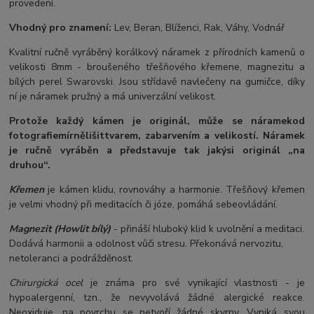
provedení.
Vhodný pro znamení:
Lev, Beran, Blíženci, Rak, Váhy, Vodnář
Kvalitní ručně vyráběný korálkový náramek z přírodních kamenů o
velikosti 8mm - broušeného třešňového křemene, magnezitu a
bílých perel Swarovski. Jsou střídavě navlečeny na gumičce, díky
ní je náramek pružný a má univerzální velikost.
Protože každý kámen je originál, může se náramek
od
fotografie
mírně
lišit
tvarem, zabarvením a velikostí
. Náramek
je ručně vyráběn a představuje tak jakýsi originál „na
druhou“.
Křemen
je kámen klidu, rovnováhy a harmonie. Třešňový křemen
je velmi vhodný při meditacích či józe, pomáhá sebeovládání.
Magnezit (Howlit bílý)
- přináší hluboký klid k uvolnění a meditaci.
Dodává harmonii a odolnost vůči stresu. Překonává nervozitu,
netoleranci a podrážděnost.
Chirurgická ocel
je známa pro své vynikající vlastnosti - je
hypoalergenní, tzn., že nevyvolává žádné alergické reakce.
Neoxiduje, na povrchu se netvoří žádné skvrny. Vyniká svou