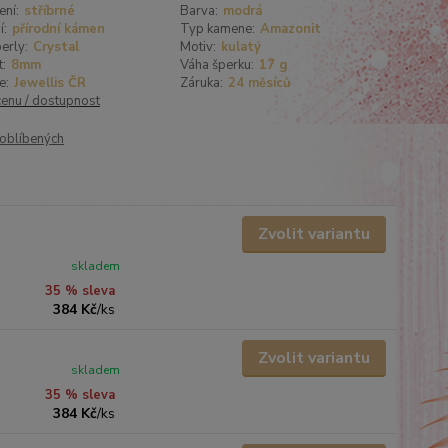
ení:
stříbrné
Barva:
modrá
í:
přírodní kámen
Typ kamene:
Amazonit
erly:
Crystal
Motiv:
kulatý
t:
8mm
Váha šperku:
17 g
e:
Jewellis ČR
Záruka:
24 měsíců
cenu / dostupnost
oblíbených
Zvolit variantu
skladem
35 % sleva
384 Kč
/
ks
Zvolit variantu
skladem
35 % sleva
384 Kč
/
ks