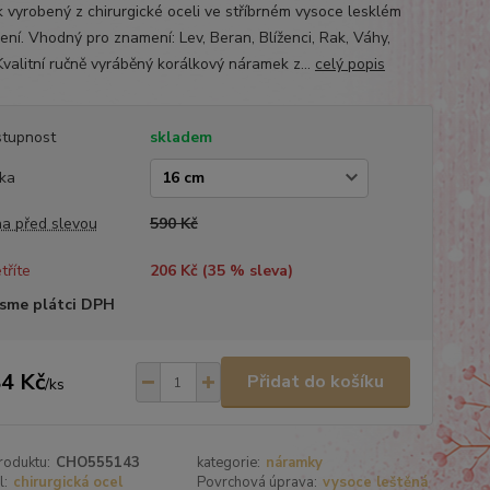
k vyrobený z chirurgické oceli ve stříbrném vysoce lesklém
ení. Vhodný pro znamení: Lev, Beran, Blíženci, Rak, Váhy,
valitní ručně vyráběný korálkový náramek z...
celý popis
tupnost
skladem
ka
a před slevou
590 Kč
tříte
206 Kč (
35
% sleva)
sme plátci DPH
4 Kč
Přidat do košíku
/
ks
roduktu:
CHO555143
kategorie:
náramky
l:
chirurgická ocel
Povrchová úprava:
vysoce leštěná