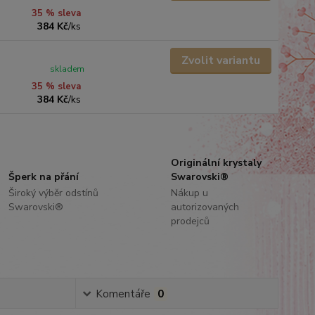
35 % sleva
384 Kč
/
ks
Zvolit variantu
skladem
35 % sleva
384 Kč
/
ks
Originální krystaly
Šperk na přání
Swarovski®
Široký výběr odstínů
Nákup u
Swarovski®
autorizovaných
prodejců
Komentáře
0