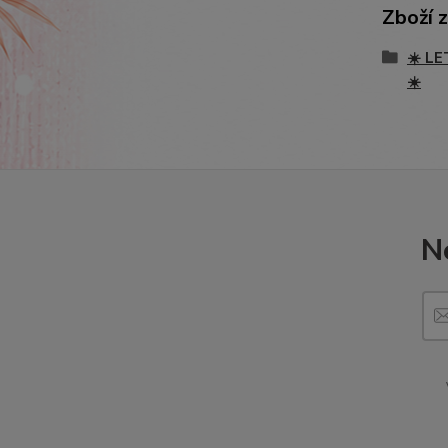
Zboží 
☀️ LE
☀️
N