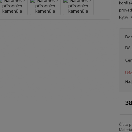
korále
proved
Ryby K
Dos
Dél
Cen
Uše
Nej
38
Číslo p
Materiá