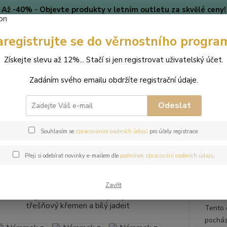
Až -40% - Objevte produkty v letním outletu za skvělé ceny!
Platí do vyprodání zásob.
aregistrujte se do věrnostního progra
🎄 VÁNOCE
Blog
Získejte slevu až 12%... Stačí si jen registrovat uživatelský účet.
Nevíte
Hledat
Zadáním svého emailu obdržíte registrační údaje.
+420
(Po-Pá
Odeslat
perky
Náramky
Náramek z přírodních kamenů a perly Swarovski - tře
Souhlasím se
zpracováním osobních údajů
pro účely registrace.
mek z přírodních kamenů a perl
Přeji si odebírat novinky e-mailem dle
podmínek zpracování osobních údajů
.
en a bílý jadeit
Zavřít
Tento 
pocház