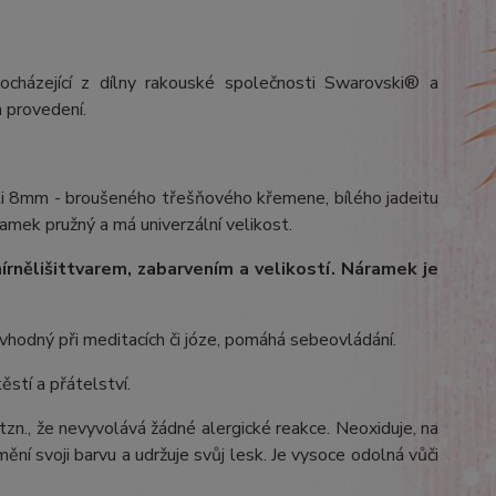
ocházející z dílny rakouské společnosti Swarovski® a
 provedení.
sti 8mm - broušeného třešňového křemene, bílého jadeitu
ramek pružný a má univerzální velikost.
írně
lišit
tvarem, zabarvením a velikostí
. Náramek je
vhodný při meditacích či józe, pomáhá sebeovládání.
ěstí a přátelství.
 tzn., že nevyvolává žádné alergické reakce. Neoxiduje, na
ění svoji barvu a udržuje svůj lesk. Je vysoce odolná vůči