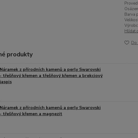
Proved
Osázen
Barva p
Velikos
Výrobc
Hlídat 
Do 
é produkty
Náramek z přírodních kamenů a perly Swarovski
- třešňový křemen a třešňový křemen a brekciový
jaspis
Náramek z přírodních kamenů a perly Swarovski
- třešňový křemen a magnezit