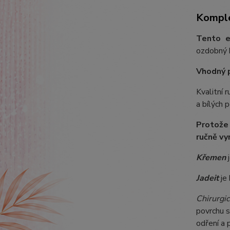
Komple
Tento e
ozdobný k
Vhodný 
Kvalitní 
a bílých 
Protože
ručně vy
Křemen
j
Jadeit
je 
Chirurgic
povrchu s
odření a 