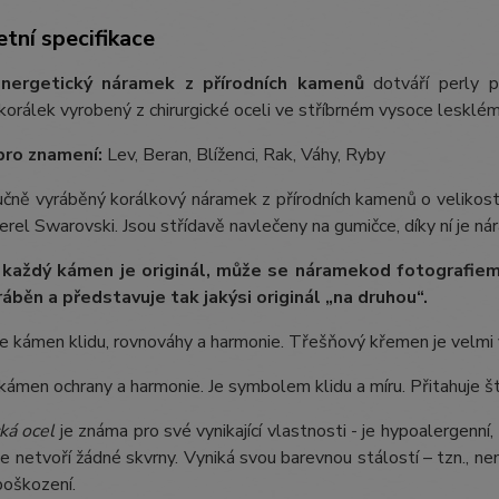
tní specifikace
nergetický náramek z přírodních kamenů
dotváří perly p
orálek vyrobený z chirurgické oceli ve stříbrném vysoce lesklém
pro znamení:
Lev, Beran, Blíženci, Rak, Váhy, Ryby
ručně vyráběný korálkový náramek z přírodních kamenů o veliko
perel Swarovski. Jsou střídavě navlečeny na gumičce, díky ní je ná
 každý kámen je originál, může se náramek
od fotografie
m
ráběn a představuje tak jakýsi originál „na druhou“.
e kámen klidu, rovnováhy a harmonie. Třešňový křemen je velmi 
kámen ochrany a harmonie. Je symbolem klidu a míru. Přitahuje št
ká ocel
je známa pro své vynikající vlastnosti - je hypoalergenní,
e netvoří žádné skvrny. Vyniká svou barevnou stálostí – tzn., nem
poškození.