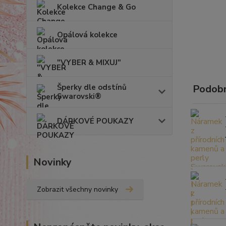
Kolekce Change & Go
Opálová kolekce
"VYBER & MIXUJ"
Šperky dle odstínů
Podobn
Swarovski®
DÁRKOVÉ POUKAZY
Novinky
Zobrazit všechny novinky