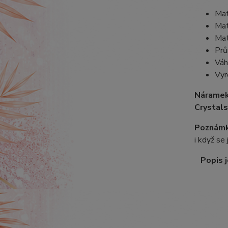
Mat
Mat
Mat
Prů
Váh
Vyr
Náramek
Crystals
Poznámk
i když se
Popis j