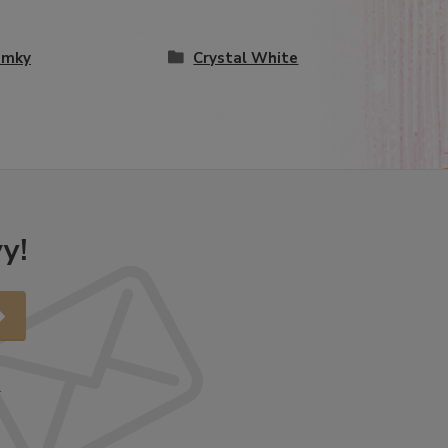
amky
Crystal White
y!
.