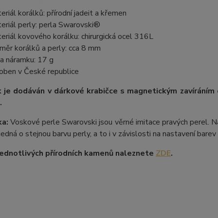
eriál korálků: přírodní jadeit a křemen
eriál perly: perla Swarovski®
eriál kovového korálku: chirurgická ocel 316L
měr korálků a perly: cca 8 mm
a náramku: 17 g
oben v České republice
 je dodáván v dárkové krabičce s magnetickým zavíráním
.
a:
Voskové perle Swarovski jsou věrné imitace pravých perel. Na
 jedná o stejnou barvu perly, a to i v závislosti na nastavení bare
ednotlivých přírodních kamenů naleznete
ZDE
.