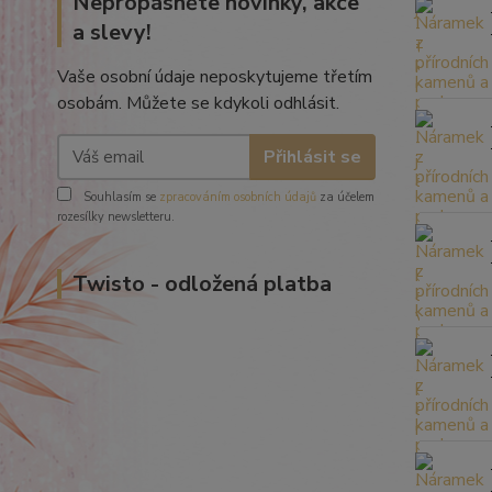
Nepropásněte novinky, akce
a slevy!
Vaše osobní údaje neposkytujeme třetím
osobám. Můžete se kdykoli odhlásit.
Přihlásit se
Souhlasím se
zpracováním osobních údajů
za účelem
rozesílky newsletteru.
Twisto - odložená platba