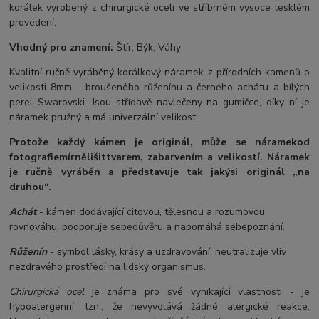
korálek vyrobený z chirurgické oceli ve stříbrném vysoce lesklém
provedení.
Vhodný pro znamení:
Štír, Býk, Váhy
Kvalitní ručně vyráběný korálkový náramek z přírodních kamenů o
velikosti 8mm - broušeného růženínu a černého achátu a bílých
perel Swarovski. Jsou střídavě navlečeny na gumičce, díky ní je
náramek pružný a má univerzální velikost.
Protože každý kámen je originál, může se náramek
od
fotografie
mírně
lišit
tvarem, zabarvením a velikostí
. Náramek
je ručně vyráběn a představuje tak jakýsi originál „na
druhou“.
Achát
- kámen dodávající citovou, tělesnou a rozumovou
rovnováhu, podporuje sebedůvěru a napomáhá sebepoznání.
Růženín
- symbol lásky, krásy a uzdravování, neutralizuje vliv
nezdravého prostředí na lidský organismus.
Chirurgická ocel
je známa pro své vynikající vlastnosti - je
hypoalergenní, tzn., že nevyvolává žádné alergické reakce.