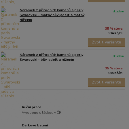
Náramek z přírodních kamenů a perly
skladem
Swarovski - matný bílý jadeit a matný
růženín
35 % sleva
384 Kč
/
ks
Zvolit variantu
Náramek z přírodních kamenů a perly
skladem
Swarovski - bílý jadeit a růženín
35 % sleva
384 Kč
/
ks
Zvolit variantu
Ruční práce
Vyrobeno s láskou v ČR
Dárkové balení