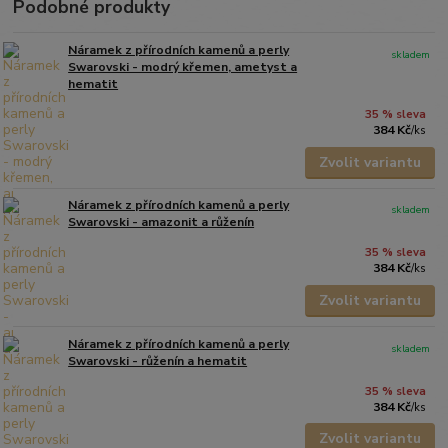
Podobné produkty
Náramek z přírodních kamenů a perly
skladem
Swarovski - modrý křemen, ametyst a
hematit
35 % sleva
384 Kč
/
ks
Zvolit variantu
Náramek z přírodních kamenů a perly
skladem
Swarovski - amazonit a růženín
35 % sleva
384 Kč
/
ks
Zvolit variantu
Náramek z přírodních kamenů a perly
skladem
Swarovski - růženín a hematit
35 % sleva
384 Kč
/
ks
Zvolit variantu