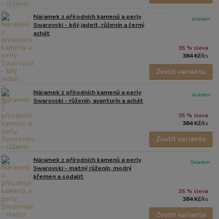
Náramek z přírodních kamenů a perly
skladem
Swarovski - bílý jadeit, růženín a černý
achát
35 % sleva
384 Kč
/
ks
Zvolit variantu
Náramek z přírodních kamenů a perly
skladem
Swarovski - růženín, avanturín a achát
35 % sleva
384 Kč
/
ks
Zvolit variantu
Náramek z přírodních kamenů a perly
Skladem
Swarovski - matný růženín, modrý
křemen a sodalit
35 % sleva
384 Kč
/
ks
Zvolit variantu