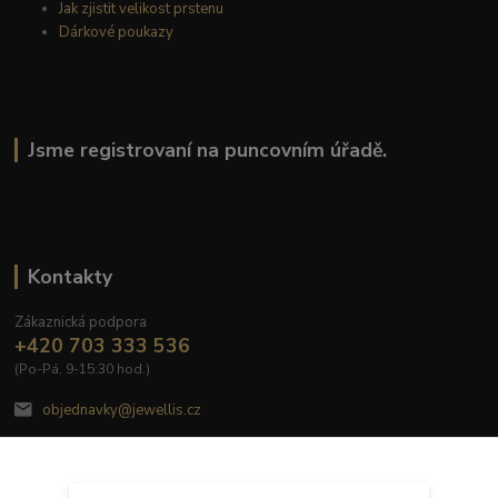
Jak zjistit velikost prstenu
Dárkové poukazy
Jsme registrovaní na puncovním úřadě.
Kontakty
Zákaznická podpora
+420 703 333 536
(Po-Pá, 9-15:30 hod.)
objednavky@jewellis.cz