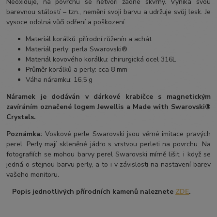
Neoxiduje, na povrchu se netvoří žádné skvrny. Vyniká svou
barevnou stálostí – tzn., nemění svoji barvu a udržuje svůj lesk. Je
vysoce odolná vůči odření a poškození.
Materiál korálků: přírodní růženín a achát
Materiál perly: perla Swarovski®
Materiál kovového korálku: chirurgická ocel 316L
Průměr korálků a perly: cca 8 mm
Váha náramku: 16,5 g
Náramek je dodáván v dárkové krabičce s magnetickým
zavíráním označené logem Jewellis a Made with Swarovski®
Crystals.
Poznámka:
Voskové perle Swarovski jsou věrné imitace pravých
perel.
Perly mají skleněné jádro s vrstvou perleti na povrchu.
Na
fotografiích se mohou barvy perel Swarovski mírně lišit, i když se
jedná o stejnou barvu perly, a to i v závislosti na nastavení barev
vašeho monitoru.
Popis jednotlivých přírodních kamenů naleznete
ZDE
.