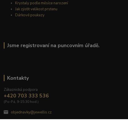
Krystaly podle měsíce narození
Jak zjistit velikost prstenu
Dárkové poukazy
Jsme registrovaní na puncovním úřadě.
Kontakty
Zákaznická podpora
+420 703 333 536
(Po-Pá, 9-15:30 hod.)
objednavky@jewellis.cz