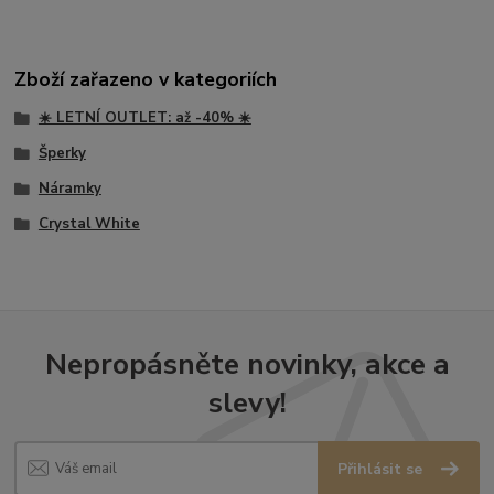
Zboží zařazeno v kategoriích
☀️ LETNÍ OUTLET: až -40% ☀️
Šperky
Náramky
Crystal White
Nepropásněte novinky, akce a
slevy!
Přihlásit se