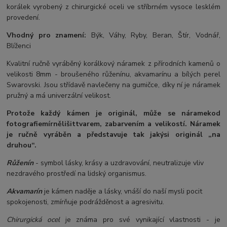
korálek vyrobený z chirurgické oceli ve stříbrném vysoce lesklém
provedení.
Vhodný pro znamení:
Býk, Váhy, Ryby, Beran, Štír, Vodnář,
Blíženci
Kvalitní ručně vyráběný korálkový náramek z přírodních kamenů o
velikosti 8mm - broušeného růženínu, akvamarínu a bílých perel
Swarovski. Jsou střídavě navlečeny na gumičce, díky ní je náramek
pružný a má univerzální velikost.
Protože každý kámen je originál, může se náramek
od
fotografie
mírně
lišit
tvarem, zabarvením a velikostí
. Náramek
je ručně vyráběn a představuje tak jakýsi originál „na
druhou“.
Růženín
- symbol lásky, krásy a uzdravování, neutralizuje vliv
nezdravého prostředí na lidský organismus.
Akvamarín
je kámen naděje a lásky, vnáší do naší mysli pocit
spokojenosti, zmírňuje podrážděnost a agresivitu.
Chirurgická ocel
je známa pro své vynikající vlastnosti - je