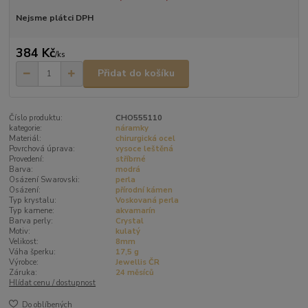
Nejsme plátci DPH
384 Kč
/
ks
Přidat do košíku
Číslo produktu:
CHO555110
kategorie:
náramky
Materiál:
chirurgická ocel
Povrchová úprava:
vysoce leštěná
Provedení:
stříbrné
Barva:
modrá
Osázení Swarovski:
perla
Osázení:
přírodní kámen
Typ krystalu:
Voskovaná perla
Typ kamene:
akvamarín
Barva perly:
Crystal
Motiv:
kulatý
Velikost:
8mm
Váha šperku:
17,5 g
Výrobce:
Jewellis ČR
Záruka:
24 měsíců
Hlídat cenu / dostupnost
Do oblíbených