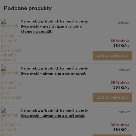
Podobné produkty
Náramek z přírodních kamenů a perly
Skladem
Swarovski - matný růženín, modrý
křemen a sodalit
35 % sleva
384 Kč
/
ks
Zvolit variantu
Náramek z přírodních kamenů a perly
skladem
Swarovski - akvamarín a černý achát
35 % sleva
384 Kč
/
ks
Zvolit variantu
Náramek z přírodních kamenů a perly
skladem
Swarovski - akvamarín a dračí achát
35 % sleva
384 Kč
/
ks