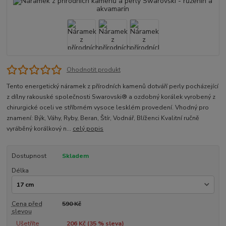
Ohodnotit produkt
Tento energetický náramek z přírodních kamenů dotváří perly pocházející
z dílny rakouské společnosti Swarovski® a ozdobný korálek vyrobený z
chirurgické oceli ve stříbrném vysoce lesklém provedení. Vhodný pro
znamení: Býk, Váhy, Ryby, Beran, Štír, Vodnář, Blíženci Kvalitní ručně
vyráběný korálkový n...
celý popis
Dostupnost
Skladem
Délka
Cena před
590 Kč
slevou
Ušetříte
206 Kč (
35
% sleva)