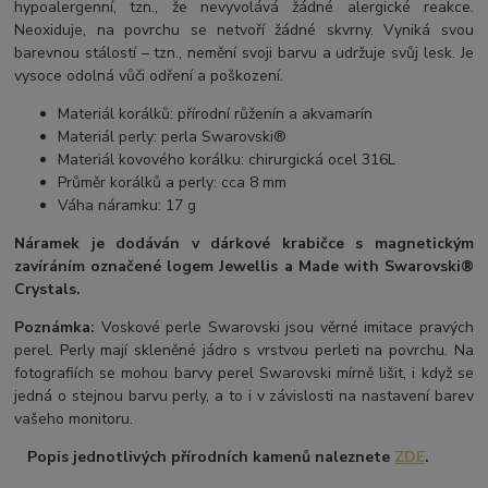
hypoalergenní, tzn., že nevyvolává žádné alergické reakce.
Neoxiduje, na povrchu se netvoří žádné skvrny. Vyniká svou
barevnou stálostí – tzn., nemění svoji barvu a udržuje svůj lesk. Je
vysoce odolná vůči odření a poškození.
Materiál korálků: přírodní růženín a akvamarín
Materiál perly: perla Swarovski®
Materiál kovového korálku: chirurgická ocel 316L
Průměr korálků a perly: cca 8 mm
Váha náramku: 17 g
Náramek je dodáván v dárkové krabičce s magnetickým
zavíráním označené logem Jewellis a Made with Swarovski®
Crystals.
Poznámka:
Voskové perle Swarovski jsou věrné imitace pravých
perel.
Perly mají skleněné jádro s vrstvou perleti na povrchu.
Na
fotografiích se mohou barvy perel Swarovski mírně lišit, i když se
jedná o stejnou barvu perly, a to i v závislosti na nastavení barev
vašeho monitoru.
Popis jednotlivých přírodních kamenů naleznete
ZDE
.