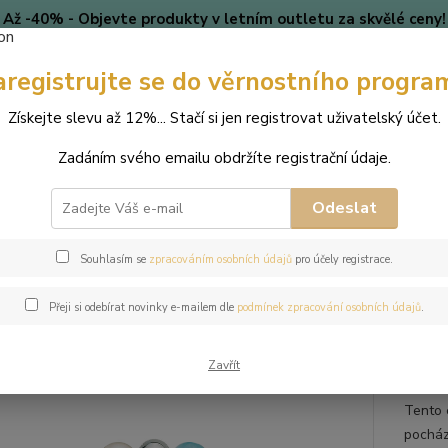
Až -40% - Objevte produkty v letním outletu za skvělé ceny!
Platí do vyprodání zásob.
aregistrujte se do věrnostního progra
🎄 VÁNOCE
Blog
Získejte slevu až 12%... Stačí si jen registrovat uživatelský účet.
Nevíte
Hledat
Zadáním svého emailu obdržíte registrační údaje.
+420
(Po-Pá
Odeslat
perky
Náramky
Náramek z přírodních kamenů a perly Swarovski - a
Souhlasím se
zpracováním osobních údajů
pro účely registrace.
mek z přírodních kamenů a perl
Přeji si odebírat novinky e-mailem dle
podmínek zpracování osobních údajů
.
ý slunečný kámen
Zavřít
Tento 
pocház