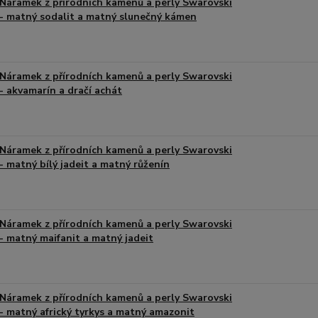
Náramek z přírodních kamenů a perly Swarovski
- matný sodalit a matný slunečný kámen
Náramek z přírodních kamenů a perly Swarovski
- akvamarín a dračí achát
Náramek z přírodních kamenů a perly Swarovski
- matný bílý jadeit a matný růženín
Náramek z přírodních kamenů a perly Swarovski
- matný maifanit a matný jadeit
Náramek z přírodních kamenů a perly Swarovski
- matný africký tyrkys a matný amazonit