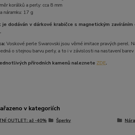
měr korálků a perly: cca 8 mm
a náramku: 17 g
 je dodáván v dárkové krabičce s magnetickým zavíráním
.
a:
Voskové perle Swarovski jsou věrné imitace pravých perel. Na
 jedná o stejnou barvu perly, a to i v závislosti na nastavení bare
ednotlivých přírodních kamenů naleznete
ZDE
.
zařazeno v kategoriích
TNÍ OUTLET: až -40%
Šperky
Nár