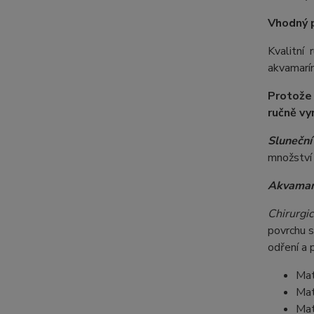
Vhodný 
Kvalitní
akvamarín
Protože
ručně vy
Slunečn
množství 
Akvamar
Chirurgic
povrchu s
odření a 
Mat
Mat
Mat