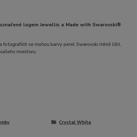
 označené logem Jewellis a Made with Swarovski®
 fotografiích se mohou barvy perel Swarovski mírně lišit,
v vašeho monitoru.
amky
Crystal White