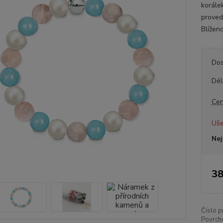
korále
proved
Blíženc
Dos
Dél
Cen
Uše
Nej
38
Číslo p
Povrch