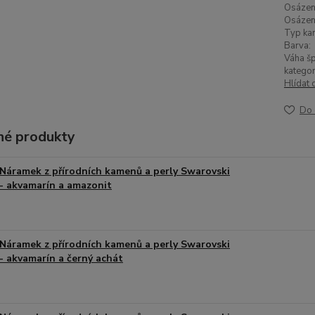
Osázen
Osázen
Typ ka
Barva:
Váha šp
kategor
Hlídat 
Do 
é produkty
Náramek z přírodních kamenů a perly Swarovski
- akvamarín a amazonit
Náramek z přírodních kamenů a perly Swarovski
- akvamarín a černý achát