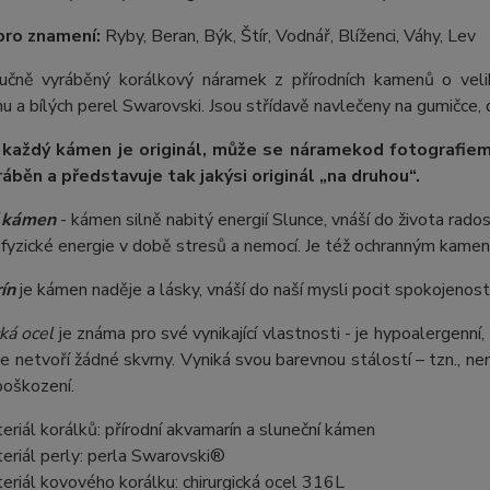
pro znamení:
Ryby, Beran, Býk, Štír, Vodnář, Blíženci, Váhy, Lev
 ručně vyráběný korálkový náramek z přírodních kamenů o ve
u a bílých perel Swarovski. Jsou střídavě navlečeny na gumičce, d
 každý kámen je originál, může se náramek
od fotografie
m
ráběn a představuje tak jakýsi originál „na druhou“.
í kámen
- kámen silně nabitý energií Slunce, vnáší do života rado
fyzické energie v době stresů a nemocí. Je též ochranným kame
ín
je kámen naděje a lásky, vnáší do naší mysli pocit spokojenost
ká ocel
je známa pro své vynikající vlastnosti - je hypoalergenní,
e netvoří žádné skvrny. Vyniká svou barevnou stálostí – tzn., nem
poškození.
eriál korálků: přírodní akvamarín a sluneční kámen
eriál perly: perla Swarovski®
eriál kovového korálku: chirurgická ocel 316L