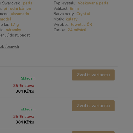
í Swarovski:
perla
Typ krystalu:
Voskovaná perla
í:
přírodní kámen
Velikost:
8mm
mene:
akvamarín
Barva perly:
Crystal
modrá
Motiv:
kulatý
erku:
17 g
Výrobce:
Jewellis ČR
ie:
náramky
Záruka:
24 měsíců
cenu / dostupnost
oblíbených
Zvolit variantu
Skladem
35 % sleva
384 Kč
/
ks
Zvolit variantu
skladem
35 % sleva
384 Kč
/
ks