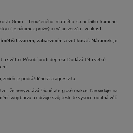
likosti 8mm - broušeného matného slunečního kamene,
íky ní je náramek pružný a má univerzální velikost.
írně
lišit
tvarem, zabarvením a velikostí
. Náramek je
st a světlo. Působí proti depresi. Dodává tělu velké
nem.
i, zmírňuje podrážděnost a agresivitu.
 tzn., že nevyvolává žádné alergické reakce. Neoxiduje, na
ění svoji barvu a udržuje svůj lesk. Je vysoce odolná vůči