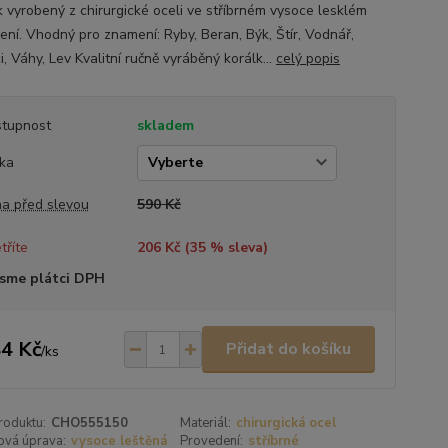
k vyrobený z chirurgické oceli ve stříbrném vysoce lesklém
ení. Vhodný pro znamení: Ryby, Beran, Býk, Štír, Vodnář,
i, Váhy, Lev Kvalitní ručně vyráběný korálk...
celý popis
tupnost
skladem
ka
a před slevou
590 Kč
tříte
206 Kč (
35
% sleva)
sme plátci DPH
4 Kč
Přidat do košíku
/
ks
roduktu:
CHO555150
Materiál:
chirurgická ocel
ová úprava:
vysoce leštěná
Provedení:
stříbrné