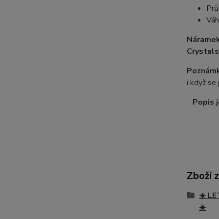
Prů
Váh
Náramek
Crystals
Poznámk
i když se
Popis j
Zboží 
☀️ LE
☀️