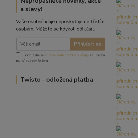
Nepropásněte novinky, akce
a slevy!
Vaše osobní údaje neposkytujeme třetím
osobám. Můžete se kdykoli odhlásit.
Přihlásit se
Souhlasím se
zpracováním osobních údajů
za účelem
rozesílky newsletteru.
Twisto - odložená platba