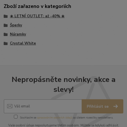
Zboží zařazeno v kategoriích
☀️ LETNÍ OUTLET: až -40% ☀️
Šperky
Náramky
Crystal White
Nepropásněte novinky, akce a
slevy!
Přihlásit se
Souhlasím se
zpracováním osobních údajů
za účelem rozesílky newsletteru.
Vaše osobní údaje neposkytujeme třetím osobám. Můžete se kdykoli odhlásit.