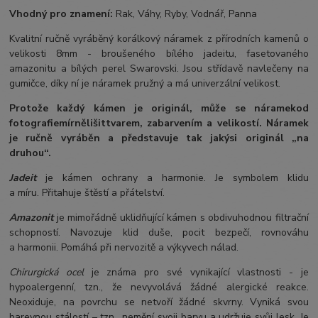
Vhodný pro znamení:
Rak, Váhy, Ryby, Vodnář, Panna
Kvalitní ručně vyráběný korálkový náramek z přírodních kamenů o
velikosti 8mm - broušeného bílého jadeitu, fasetovaného
amazonitu a bílých perel Swarovski. Jsou střídavě navlečeny na
gumičce, díky ní je náramek pružný a má univerzální velikost.
Protože každý kámen je originál, může se náramek
od
fotografie
mírně
lišit
tvarem, zabarvením a velikostí
. Náramek
je ručně vyráběn a představuje tak jakýsi originál „na
druhou“.
Jadeit
je kámen ochrany a harmonie. Je symbolem klidu
a míru. Přitahuje štěstí a přátelství.
Amazonit
je mimořádně uklidňující kámen s obdivuhodnou filtrační
schopností. Navozuje klid duše, pocit bezpečí, rovnováhu
a harmonii. Pomáhá při nervozitě a výkyvech nálad.
Chirurgická ocel
je známa pro své vynikající vlastnosti - je
hypoalergenní, tzn., že nevyvolává žádné alergické reakce.
Neoxiduje, na povrchu se netvoří žádné skvrny. Vyniká svou
barevnou stálostí – tzn., nemění svoji barvu a udržuje svůj lesk. Je