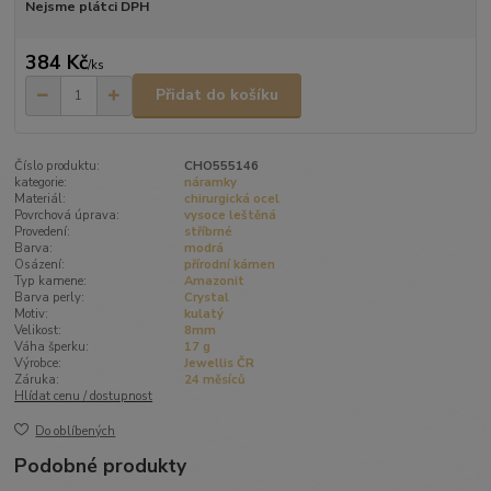
Nejsme plátci DPH
384 Kč
/
ks
Přidat do košíku
Číslo produktu:
CHO555146
kategorie:
náramky
Materiál:
chirurgická ocel
Povrchová úprava:
vysoce leštěná
Provedení:
stříbrné
Barva:
modrá
Osázení:
přírodní kámen
Typ kamene:
Amazonit
Barva perly:
Crystal
Motiv:
kulatý
Velikost:
8mm
Váha šperku:
17 g
Výrobce:
Jewellis ČR
Záruka:
24 měsíců
Hlídat cenu / dostupnost
Do oblíbených
Podobné produkty