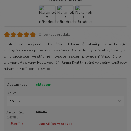
Ohodnotit produkt
Tento energetický náramek z přírodních kamenů dotváří perly pocházející
z dílny rakouské společnosti Swarovski® a ozdobný korálek vyrobený z
chirurgické oceli ve stříbrném vysoce lesklém provedení. Vhodný pro
znamení: Rak, Váhy, Ryby, Vodnář, Panna Kvalitní ručně vyráběný korálkový
náramek z přírodn...
celý popis
Dostupnost
skladem
Délka
Cena před
590 Kč
slevou
Ušetříte
206 Kč (
35
% sleva)