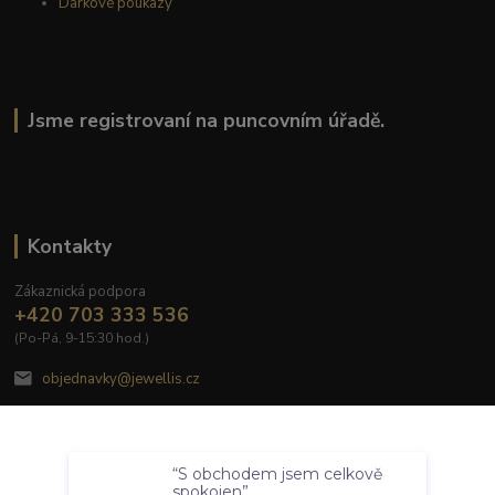
Dárkové poukazy
Jsme registrovaní na puncovním úřadě.
Kontakty
Zákaznická podpora
+420 703 333 536
(Po-Pá, 9-15:30 hod.)
objednavky@jewellis.cz
Souhlasím
“S obchodem jsem celkově
Nastavení
spokojen”