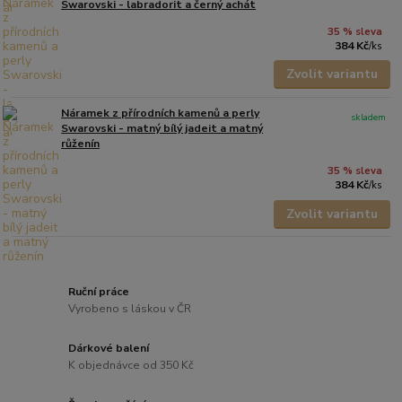
Swarovski - labradorit a černý achát
35 % sleva
384 Kč
/
ks
Zvolit variantu
Náramek z přírodních kamenů a perly
skladem
Swarovski - matný bílý jadeit a matný
růženín
35 % sleva
384 Kč
/
ks
Zvolit variantu
Ruční práce
Vyrobeno s láskou v ČR
Dárkové balení
K objednávce od 350 Kč