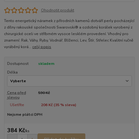
Ohodnotit produkt
Tento energetický náramek z přírodních kamenů dotváří perly pocházející
z dílny rakouské společnosti Swarovski® a ozdobný korálek vyrobený z
chirurgické oceli ve stříbrném vysoce lesklém provedení. Vhodný pro
znamení: Rak, Váhy, Ryby, Vodnář, Blíženci, Lev, Štír, Střelec Kvalitní ručně
vyráběný korá...
celý popis
Dostupnost
skladem
Délka
Cena před
590 Kč
slevou
Ušetříte
206 Kč (
35
% sleva)
Nejsme plátci DPH
384 Kč
/
ks