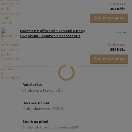
35 % sleva
384 Kč
/
ks
Zvolit variantu
Náramek z přírodních kamenů a perly
skladem
Swarovski - amazonit a labradorit
35 % sleva
384 Kč
/
ks
Zvolit variantu
Ruční práce
Vyrobeno s láskou v ČR
Dárkové balení
K objednávce od 350 Kč
Šperk na přání
Široký výběr odstínů Swarovski®