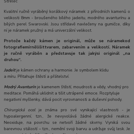
Střelec
Kvalitní ručně vyráběný korálkový náramek z přírodních kamenů o
velikosti 8mm - broušeného bílého jadeitu, modrého avanturínu a
bílých perel Swarovski. Jsou střídavě navlečeny na gumičce, díky
ní je náramek pružný a má univerzální velikost.
Protože každý kámen je originál, může se náramek
od
fotografie
mírně
lišit
tvarem, zabarvením a velikostí
. Náramek
je ručně vyráběn a představuje tak jakýsi originál „na
druhou“.
Jadeit
je kámen ochrany a harmonie. Je symbolem klidu
a míru. Přitahuje štěstí a přátelství.
Modrý Avanturín
je kamenem štěstí, moudrosti a vědy, vhodný pro
meditace. Pomáhá uklidnit a tišit utrápené emoce. Rozptyluje
negativní myšlenky, dává pocit vyrovnanosti a duševní pohody.
Chirurgická ocel
je známa pro své vynikající vlastnosti - je
hypoalergenní, tzn., že nevyvolává žádné alergické reakce.
Neoxiduje, na povrchu se netvoří žádné skvrny. Vyniká svou
barevnou stálostí – tzn., nemění svoji barvu a udržuje svůj lesk. Je