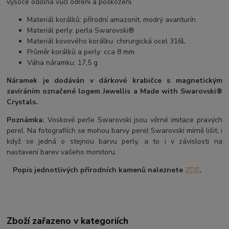
vysoce odolná vůči odření a poškození.
Materiál korálků: přírodní amazonit, modrý avanturín
Materiál perly: perla Swarovski®
Materiál kovového korálku: chirurgická ocel 316L
Průměr korálků a perly: cca 8 mm
Váha náramku: 17,5 g
Náramek je dodáván v dárkové krabičce s magnetickým
zavíráním označené logem Jewellis a Made with Swarovski®
Crystals.
Poznámka:
Voskové perle Swarovski jsou věrné imitace pravých
perel. Na fotografiích se mohou barvy perel Swarovski mírně lišit, i
když se jedná o stejnou barvu perly, a to i v závislosti na
nastavení barev vašeho monitoru.
Popis jednotlivých přírodních kamenů naleznete
ZDE
.
Zboží zařazeno v kategoriích