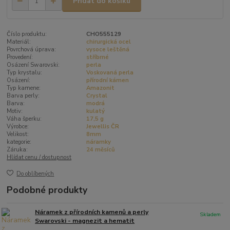
Přidat do košíku
Číslo produktu:
CHO555129
Materiál:
chirurgická ocel
Povrchová úprava:
vysoce leštěná
Provedení:
stříbrné
Osázení Swarovski:
perla
Typ krystalu:
Voskovaná perla
Osázení:
přírodní kámen
Typ kamene:
Amazonit
Barva perly:
Crystal
Barva:
modrá
Motiv:
kulatý
Váha šperku:
17,5 g
Výrobce:
Jewellis ČR
Velikost:
8mm
kategorie:
náramky
Záruka:
24 měsíců
Hlídat cenu / dostupnost
Do oblíbených
Podobné produkty
Náramek z přírodních kamenů a perly
Skladem
Swarovski - magnezit a hematit