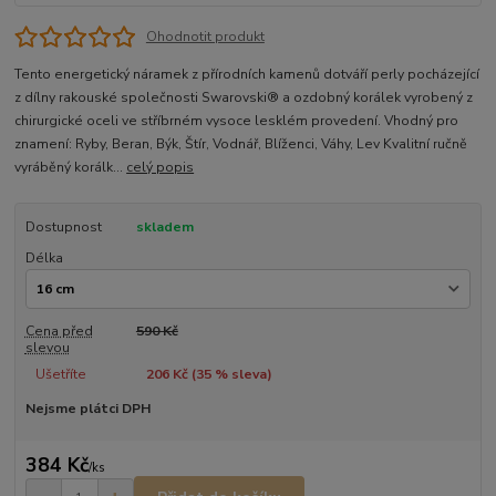
Ohodnotit produkt
Tento energetický náramek z přírodních kamenů dotváří perly pocházející
z dílny rakouské společnosti Swarovski® a ozdobný korálek vyrobený z
chirurgické oceli ve stříbrném vysoce lesklém provedení. Vhodný pro
znamení: Ryby, Beran, Býk, Štír, Vodnář, Blíženci, Váhy, Lev Kvalitní ručně
vyráběný korálk...
celý popis
Dostupnost
skladem
Délka
Cena před
590 Kč
slevou
Ušetříte
206 Kč (
35
% sleva)
Nejsme plátci DPH
384 Kč
/
ks