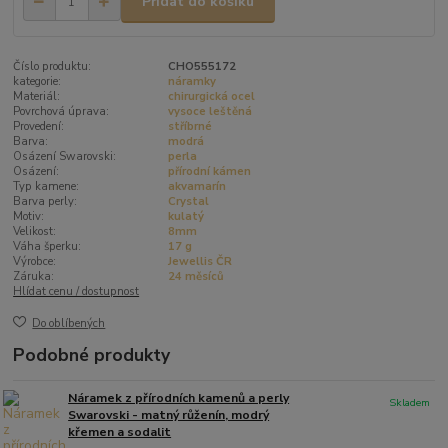
Přidat do košíku
Číslo produktu:
CHO555172
kategorie:
náramky
Materiál:
chirurgická ocel
Povrchová úprava:
vysoce leštěná
Provedení:
stříbrné
Barva:
modrá
Osázení Swarovski:
perla
Osázení:
přírodní kámen
Typ kamene:
akvamarín
Barva perly:
Crystal
Motiv:
kulatý
Velikost:
8mm
Váha šperku:
17 g
Výrobce:
Jewellis ČR
Záruka:
24 měsíců
Hlídat cenu / dostupnost
Do oblíbených
Podobné produkty
Náramek z přírodních kamenů a perly
Skladem
Swarovski - matný růženín, modrý
křemen a sodalit