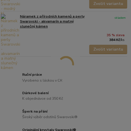
Zvolit variantu
Náramek z přírodních kamenů a perly
skladem
Swarovski - akvamarín a matný
slunečný kámen
35 % sleva
384 Kč
/
ks
Zvolit variantu
Ruční práce
Vyrobeno s láskou v ČR
Dárkové balení
K objednávce od 350 Kč
Šperk na přání
Široký výběr odstínů Swarovski®
Originální krystaly Swarovski®