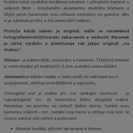
Kvalitní ručně vyráběný korálkový náramek z přírodních kamenů o
velikosti 8mm - broušeného akvamarínu, modrého křemene a
bílých perel Swarovski. Jsou střídavě navlečeny na gumičce, díky
ní je náramek pružný a má univerzální velikost.
Protože každý kámen je originál, může se náramek
od
fotografie
mírně
lišit
tvarem, zabarvením a velikostí
. Náramek
je ručně vyráběn a představuje tak jakýsi originál „na
druhou“.
Křemen
- je kámen klidu, rovnováhy a harmonie. Třešňový křemen
je velmi vhodný při meditacích či józe, pomáhá sebeovládání.
Akvamarín
je kámen naděje a lásky, vnáší do naší mysli pocit
spokojenosti, zmírňuje podrážděnost a agresivitu.
Chirurgická ocel
je známa pro své vynikající vlastnosti - je
hypoalergenní, tzn., že nevyvolává žádné alergické reakce.
Neoxiduje, na povrchu se netvoří žádné skvrny. Vyniká svou
barevnou stálostí – tzn., nemění svoji barvu a udržuje svůj lesk. Je
vysoce odolná vůči odření a poškození.
Materiál korálků: přírodní akvamarín a křemen