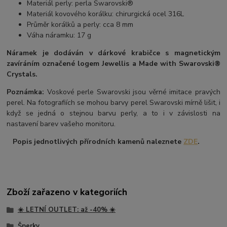
Materiál perly: perla Swarovski®
Materiál kovového korálku: chirurgická ocel 316L
Průměr korálků a perly: cca 8 mm
Váha náramku: 17 g
Náramek je dodáván v dárkové krabičce s magnetickým
zavíráním označené logem Jewellis a Made with Swarovski®
Crystals.
Poznámka:
Voskové perle Swarovski jsou věrné imitace pravých
perel. Na fotografiích se mohou barvy perel Swarovski mírně lišit, i
když se jedná o stejnou barvu perly, a to i v závislosti na
nastavení barev vašeho monitoru.
Popis jednotlivých přírodních kamenů naleznete
ZDE
.
Zboží zařazeno v kategoriích
☀️ LETNÍ OUTLET: až -40% ☀️
Šperky