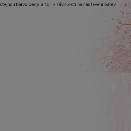
stejnou barvu perly, a to i v závislosti na nastavení barev