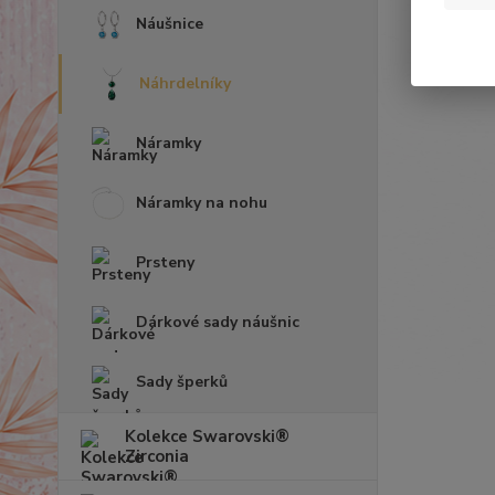
Náušnice
Náhrdelníky
Náramky
Náramky na nohu
Prsteny
Dárkové sady náušnic
Sady šperků
Kolekce Swarovski®
Zirconia