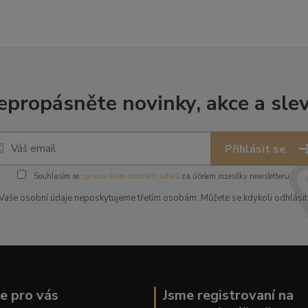
epropásněte novinky, akce a slev
Přihlásit se
Souhlasím se
zpracováním osobních údajů
za účelem rozesílky newsletteru.
Vaše osobní údaje neposkytujeme třetím osobám. Můžete se kdykoli odhlásit
ce pro vás
Jsme registrovaní na