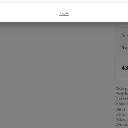
z kvali
barevno
Zavřít
perle 
Dos
Nej
43
Číslo p
Povrch
Osázen
Motiv:
Barva:
Délka
řetízku:
Výrobc