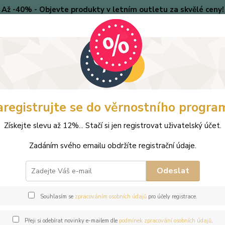
Až -40% - Objevte produkty v letním outletu za skvělé ceny!
Platí do vyprodání zásob.
🎄 VÁNOCE
Blog
Nevíte
Hledat
+420
(Po-Pá
aregistrujte se do věrnostního progra
perky
Náhrdelníky
Ocelový perlový náhrdelník Solitare s perlou Sw
Získejte slevu až 12%... Stačí si jen registrovat uživatelský účet.
ový perlový náhrdelník Solitare
Zadáním svého emailu obdržíte registrační údaje.
tal White
Odeslat
Souhlasím se
zpracováním osobních údajů
pro účely registrace.
Tento 
Je osá
Přeji si odebírat novinky e-mailem dle
podmínek zpracování osobních údajů
.