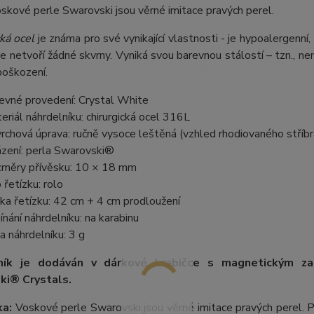
oskové perle Swarovski jsou věrné imitace pravých perel.
ká ocel
je známa pro své vynikající vlastnosti - je hypoalergenní,
e netvoří žádné skvrny. Vyniká svou barevnou stálostí – tzn., nem
poškození.
evné provedení: Crystal White
eriál náhrdelníku: chirurgická ocel 316L
rchová úprava: ručně vysoce leštěná (vzhled rhodiovaného stříbr
zení: perla Swarovski®
měry přívěsku: 10 × 18 mm
 řetízku: rolo
ka řetízku: 42 cm + 4 cm prodloužení
ínání náhrdelníku: na karabinu
a náhrdelníku: 3 g
ník je dodáván v dárkové krabičce s magnetickým z
ki® Crystals.
a:
Voskové perle Swarovski jsou věrné imitace pravých perel.
P