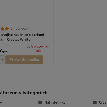
3 hodnocení
 dvojité náušnice s perlami
ki - Crystal White
do 5 pracovních
č
dnů
/
pár
Přidat do košíku
zařazeno v kategoriích
y
Náhrdelníky
Crys