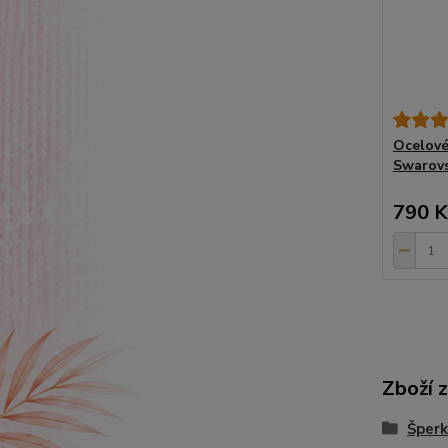
Ocelové
Swarovs
790 K
Zboží 
Šperk