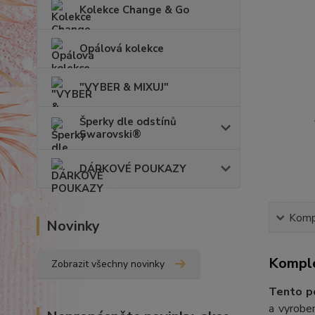
Kolekce Change & Go
Opálová kolekce
"VYBER & MIXUJ"
Šperky dle odstínů
Swarovski®
DÁRKOVÉ POUKAZY
Kompl
Novinky
Komple
Zobrazit všechny novinky
Tento p
a vyroben