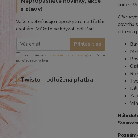
Nepropásněte novinky, akce
korozi. V
a slevy!
Chirurgic
Vaše osobní údaje neposkytujeme třetím
povrchu s
osobám. Můžete se kdykoli odhlásit.
odření a 
Přihlásit se
Bar
Mat
Souhlasím se
zpracováním osobních údajů
za účelem
Pov
rozesílky newsletteru.
Osá
Roz
Twisto - odložená platba
Typ
Dél
Zap
Váh
Náhrdel
Swarovs
Poznámk