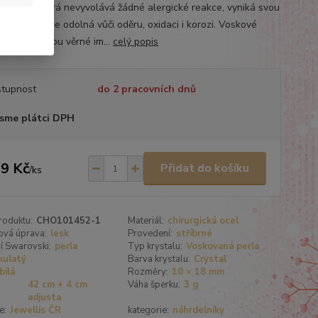
tní oceli, která nevyvolává žádné alergické reakce, vyniká svou
u stálostí, je odolná vůči oděru, oxidaci i korozi. Voskové
Swarovski jsou věrné im...
celý popis
tupnost
do 2 pracovních dnů
sme plátci DPH
9 Kč
Přidat do košíku
/
ks
roduktu:
CHO101452-1
Materiál:
chirurgická ocel
ová úprava:
lesk
Provedení:
stříbrné
í Swarovski:
perla
Typ krystalu:
Voskovaná perla
kulatý
Barva krystalu:
Crystal
bílá
Rozměry:
10 × 18 mm
42 cm + 4 cm
Váha šperku:
3 g
adjusta
e:
Jewellis ČR
kategorie:
náhrdelníky