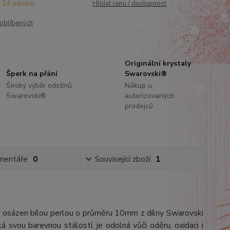
24 měsíců
Hlídat cenu / dostupnost
oblíbených
Originální krystaly
Šperk na přání
Swarovski®
Široký výběr odstínů
Nákup u
Swarovski®
autorizovaných
prodejců
mentáře
0
Související zboží
1
Je osázen bílou perlou o průměru 10mm z dílny Swarovski
ká svou barevnou stálostí, je odolná vůči oděru, oxidaci i