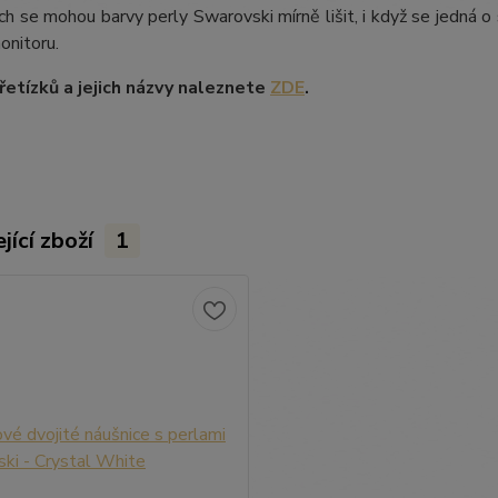
ích se mohou barvy perly Swarovski mírně lišit, i když se jedná o 
onitoru.
etízků a jejich názvy naleznete
ZDE
.
jící zboží
1