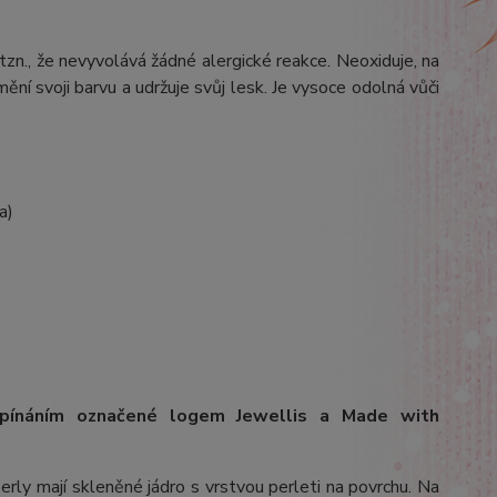
 tzn., že nevyvolává žádné alergické reakce. Neoxiduje, na
ění svoji barvu a udržuje svůj lesk. Je vysoce odolná vůči
a)
apínáním označené logem Jewellis a Made with
erly mají skleněné jádro s vrstvou perleti na povrchu.
Na