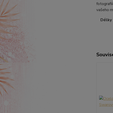
fotografi
vašeho m
Délky ř
Souvise