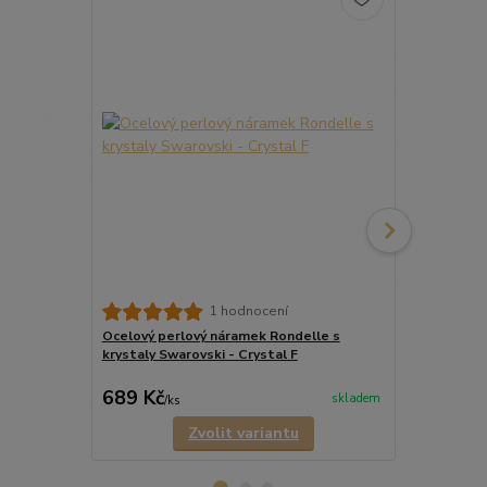
Ocelový náh
1 hodnocení
Rondelle s k
Ocelový perlový náramek Rondelle s
krystaly Swarovski - Crystal F
689 Kč
590 Kč
skladem
/
ks
/
ks
Zvolit variantu