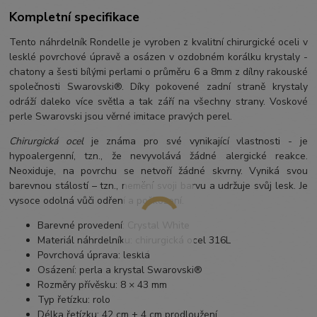
Kompletní specifikace
Tento náhrdelník
Rondelle je vyroben z kvalitní chirurgické oceli v
lesklé povrchové úpravě a
osázen v ozdobném korálku krystaly -
chatony a šesti bílými perlami o průměru 6 a 8mm z dílny rakouské
společnosti Swarovski®. Díky pokovené zadní straně krystaly
odráží daleko více světla a tak září na všechny strany. Voskové
perle Swarovski jsou věrné imitace pravých perel.
Chirurgická ocel
je známa pro své vynikající vlastnosti - je
hypoalergenní, tzn., že nevyvolává žádné alergické reakce.
Neoxiduje, na povrchu se netvoří žádné skvrny. Vyniká svou
barevnou stálostí – tzn., nemění svoji barvu a udržuje svůj lesk. Je
vysoce odolná vůči odření a poškození.
Barevné provedení: Crystal White
Materiál náhrdelníku: chirurgická ocel 316L
Povrchová úprava: lesklá
Osázení: perla a krystal Swarovski®
Rozměry přívěsku: 8 × 43 mm
Typ řetízku: rolo
Délka řetízku: 42 cm + 4 cm prodloužení