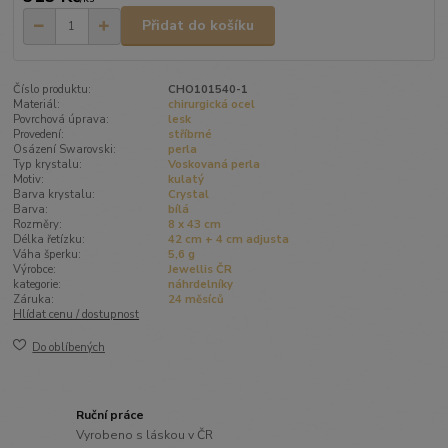
Přidat do košíku
Číslo produktu:
CHO101540-1
Materiál:
chirurgická ocel
Povrchová úprava:
lesk
Provedení:
stříbrné
Osázení Swarovski:
perla
Typ krystalu:
Voskovaná perla
Motiv:
kulatý
Barva krystalu:
Crystal
Barva:
bílá
Rozměry:
8 x 43 cm
Délka řetízku:
42 cm + 4 cm adjusta
Váha šperku:
5,6 g
Výrobce:
Jewellis ČR
kategorie:
náhrdelníky
Záruka:
24 měsíců
Hlídat cenu / dostupnost
Do oblíbených
Ruční práce
Vyrobeno s láskou v ČR