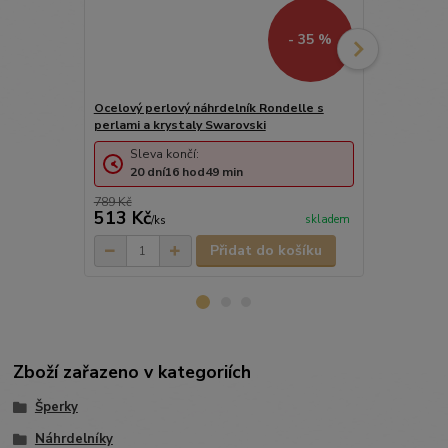
- 35 %
Ocelový perlový náhrdelník Rondelle s
perlami a krystaly Swarovski
Ocelové per
perlami a kr
Sleva končí:
20
dní
16
hod
49
min
789 Kč
513 Kč
895 Kč
skladem
/
ks
/
pá
Přidat do košíku
Zboží zařazeno v kategoriích
Šperky
Náhrdelníky