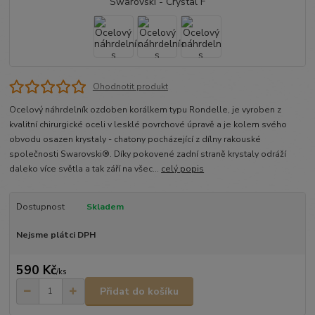
Ohodnotit produkt
Ocelový náhrdelník ozdoben korálkem typu Rondelle, je vyroben z
kvalitní chirurgické oceli v lesklé povrchové úpravě a je kolem svého
obvodu osazen krystaly - chatony pocházející z dílny rakouské
společnosti Swarovski®. Díky pokovené zadní straně krystaly odráží
daleko více světla a tak září na všec...
celý popis
Dostupnost
Skladem
Nejsme plátci DPH
590 Kč
/
ks
Přidat do košíku