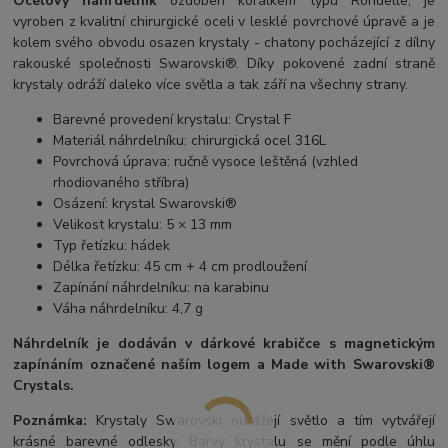
Ocelový náhrdelník
ozdoben korálkem typu Rondelle, je
vyroben z kvalitní chirurgické oceli v lesklé povrchové úpravě a je
kolem svého obvodu osazen krystaly - chatony pocházející z dílny
rakouské společnosti Swarovski®. Díky pokovené zadní straně
krystaly odráží daleko více světla a tak září na všechny strany.
Barevné provedení krystalu: Crystal F
Materiál náhrdelníku: chirurgická ocel 316L
Povrchová úprava: ručně vysoce leštěná (vzhled
rhodiovaného stříbra)
Osázení: krystal Swarovski®
Velikost krystalu: 5 × 13 mm
Typ řetízku: hádek
Délka řetízku: 45 cm + 4 cm prodloužení
Zapínání náhrdelníku: na karabinu
Váha náhrdelníku: 4,7 g
Náhrdelník je dodáván v dárkové krabičce s magnetickým
zapínáním označené naším logem a Made with Swarovski®
Crystals.
Poznámka:
Krystaly Swarovski odrážejí světlo a tím vytvářejí
krásné barevné odlesky. Barvy krystalu se mění podle úhlu