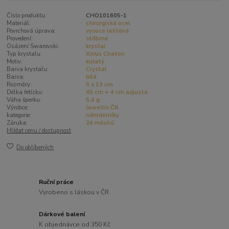
Číslo produktu:
CHO101605-1
Materiál:
chirurgická ocel
Povrchová úprava:
vysoce leštěná
Provedení:
stříbrné
Osázení Swarovski:
krystal
Typ krystalu:
Xirius Chaton
Motiv:
kulatý
Barva krystalu:
Crystal
Barva:
bílá
Rozměry:
5 x 13 cm
Délka řetízku:
45 cm + 4 cm adjusta
Váha šperku:
5,4 g
Výrobce:
Jewellis ČR
kategorie:
náhrdelníky
Záruka:
24 měsíců
Hlídat cenu / dostupnost
Do oblíbených
Ruční práce
Vyrobeno s láskou v ČR
Dárkové balení
K objednávce od 350 Kč