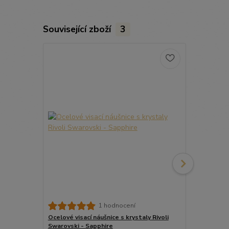
Související zboží
3
Ocelový náhr
1 hodnocení
Swarovski -
Ocelové visací náušnice s krystaly Rivoli
Swarovski - Sapphire