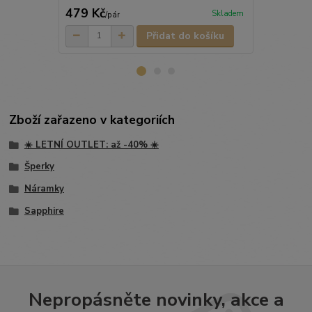
479 Kč
459 Kč
Skladem
/
pár
/
ks
Přidat do košíku
Zboží zařazeno v kategoriích
☀️ LETNÍ OUTLET: až -40% ☀️
Šperky
Náramky
Sapphire
Nepropásněte novinky, akce a