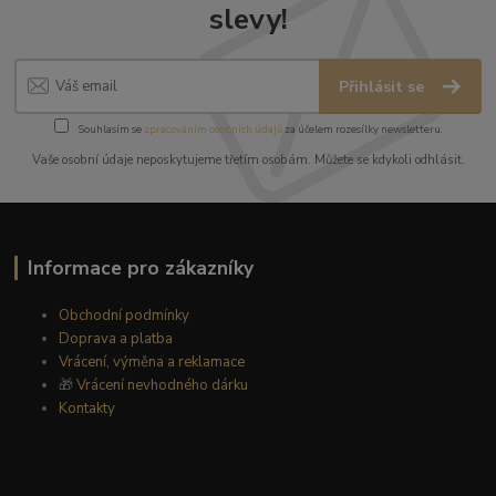
slevy!
Přihlásit se
Souhlasím se
zpracováním osobních údajů
za účelem rozesílky newsletteru.
Vaše osobní údaje neposkytujeme třetím osobám. Můžete se kdykoli odhlásit.
Informace pro zákazníky
Obchodní podmínky
Doprava a platba
Vrácení, výměna a reklamace
🎁
Vrácení nevhodného dárku
Kontakty