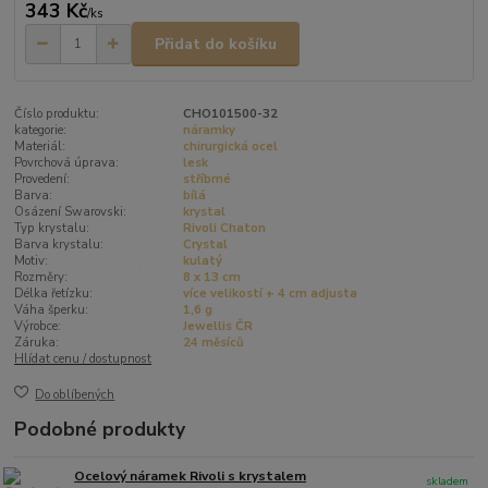
343 Kč
/
ks
Přidat do košíku
Číslo produktu:
CHO101500-32
kategorie:
náramky
Materiál:
chirurgická ocel
Povrchová úprava:
lesk
Provedení:
stříbrné
Barva:
bílá
Osázení Swarovski:
krystal
Typ krystalu:
Rivoli Chaton
Barva krystalu:
Crystal
Motiv:
kulatý
Rozměry:
8 x 13 cm
Délka řetízku:
více velikostí + 4 cm adjusta
Váha šperku:
1,6 g
Výrobce:
Jewellis ČR
Záruka:
24 měsíců
Hlídat cenu / dostupnost
Do oblíbených
Podobné produkty
Ocelový náramek Rivoli s krystalem
skladem