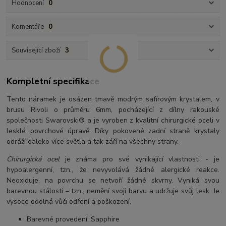
Hodnocení
0
Komentáře
0
Související zboží
3
Kompletní specifikace
Tento náramek je osázen tmavě modrým safírovým krystalem, v
brusu Rivoli o průměru 6mm, pocházející z dílny rakouské
společnosti Swarovski® a je vyroben z kvalitní chirurgické oceli v
lesklé povrchové úpravě. Díky pokovené zadní straně krystaly
odráží daleko více světla a tak září na všechny strany.
Chirurgická ocel
je známa pro své vynikající vlastnosti - je
hypoalergenní, tzn., že nevyvolává žádné alergické reakce.
Neoxiduje, na povrchu se netvoří žádné skvrny. Vyniká svou
barevnou stálostí – tzn., nemění svoji barvu a udržuje svůj lesk. Je
vysoce odolná vůči odření a poškození.
Barevné provedení: Sapphire