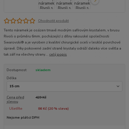
Ohodnotit produkt
Tento náramek je osázen tmavě modrým safírovým krystalem, v brusu
Rivoli o průměru 6mm, pocházející z dílny rakouské společnosti
Swarovski® a je vyroben z kvalitní chirurgické oceli v lesklé povrchové
úpravě. Díky pokovené zadní straně krystaly odráží daleko více světla a
tak září na všechny strany....
celý popis
Dostupnost
skladem
Délka
Cena před
429 Kč
slevou
Ušetříte
86 Kč (
20
% sleva)
Nejsme plátci DPH