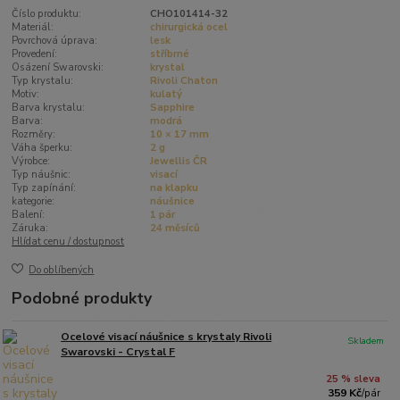
Číslo produktu:
CHO101414-32
Materiál:
chirurgická ocel
Povrchová úprava:
lesk
Provedení:
stříbrné
Osázení Swarovski:
krystal
Typ krystalu:
Rivoli Chaton
Motiv:
kulatý
Barva krystalu:
Sapphire
Barva:
modrá
Rozměry:
10 × 17 mm
Váha šperku:
2 g
Výrobce:
Jewellis ČR
Typ náušnic:
visací
Typ zapínání:
na klapku
kategorie:
náušnice
Balení:
1 pár
Záruka:
24 měsíců
Hlídat cenu / dostupnost
Do oblíbených
Podobné produkty
Ocelové visací náušnice s krystaly Rivoli
Skladem
Swarovski - Crystal F
25 % sleva
359 Kč
/
pár