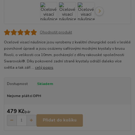
Ohodnotit produkt
Ocelové visací náušnice jsou vyrobeny z kvalitní chirurgické oceli v lesklé
povrchové úpravě a jsou osázeny safírovými modrými krystaly v brusu
Rivoli, o velikosti cca 10mm, pocházející z dílny rakouské společnosti
Swarovski®. Díky pokovené zadní straně krystaly odráží daleko více
světla a tak září ...
celý popis
Dostupnost
Skladem
Nejsme plátci DPH
479 Kč
/
pár
Přidat do košíku