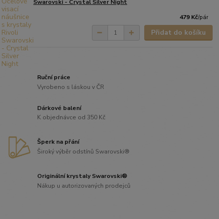
Swarovski - Crystal Silver Night
479 Kč
/
pár
Přidat do košíku
Ruční práce
Vyrobeno s láskou v ČR
Dárkové balení
K objednávce od 350 Kč
Šperk na přání
Široký výběr odstínů Swarovski®
Originální krystaly Swarovski®
Nákup u autorizovaných prodejců