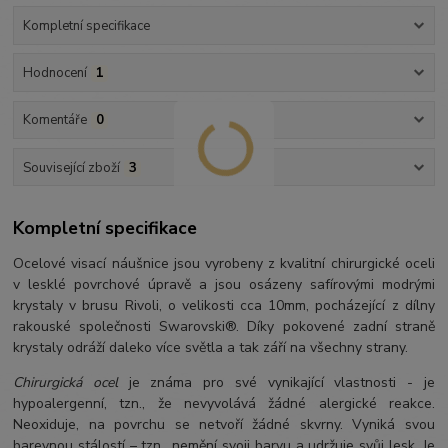
Kompletní specifikace
Hodnocení
1
Komentáře
0
Související zboží
3
Kompletní specifikace
Ocelové visací náušnice jsou vyrobeny z kvalitní chirurgické oceli
v lesklé povrchové úpravě a jsou osázeny safírovými modrými
krystaly v brusu Rivoli, o velikosti cca 10mm, pocházející z dílny
rakouské společnosti Swarovski®. Díky pokovené zadní straně
krystaly odráží daleko více světla a tak září na všechny strany.
Chirurgická ocel
je známa pro své vynikající vlastnosti - je
hypoalergenní, tzn., že nevyvolává žádné alergické reakce.
Neoxiduje, na povrchu se netvoří žádné skvrny. Vyniká svou
barevnou stálostí – tzn., nemění svoji barvu a udržuje svůj lesk. Je