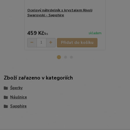
Ocelový náhrdelník s krystalem Rivoli
Swarovski - Sapphire
Ocelové náuš
Swarovski 1
449 Kč
459 Kč
314 Kč
skladem
/
ks
/
pá
Přidat do košíku
Zboží zařazeno v kategoriích
Šperky
Náušnice
Sapphire