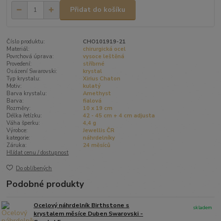
Přidat do košíku
Číslo produktu:
CHO101919-21
Materiál:
chirurgická ocel
Povrchová úprava:
vysoce leštěná
Provedení:
stříbrné
Osázení Swarovski:
krystal
Typ krystalu:
Xirius Chaton
Motiv:
kulatý
Barva krystalu:
Amethyst
Barva:
fialová
Rozměry:
10 x 19 cm
Délka řetízku:
42 - 45 cm + 4 cm adjusta
Váha šperku:
4,4 g
Výrobce:
Jewellis ČR
kategorie:
náhrdelníky
Záruka:
24 měsíců
Hlídat cenu / dostupnost
Do oblíbených
Podobné produkty
Ocelový náhrdelník Birthstone s
skladem
krystalem měsíce Duben Swarovski -