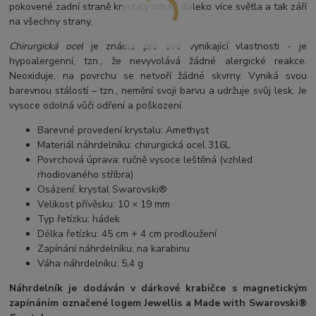
pokovené zadní straně krystaly odráží daleko více světla a tak září
na všechny strany.
Chirurgická ocel
je známa pro své vynikající vlastnosti - je
hypoalergenní, tzn., že nevyvolává žádné alergické reakce.
Neoxiduje, na povrchu se netvoří žádné skvrny. Vyniká svou
barevnou stálostí – tzn., nemění svoji barvu a udržuje svůj lesk. Je
vysoce odolná vůči odření a poškození.
Barevné provedení krystalu: Amethyst
Materiál náhrdelníku: chirurgická ocel 316L
Povrchová úprava: ručně vysoce leštěná (vzhled
rhodiovaného stříbra)
Osázení: krystal Swarovski®
Velikost přívěsku: 10 × 19 mm
Typ řetízku: hádek
Délka řetízku: 45 cm + 4 cm prodloužení
Zapínání náhrdelníku: na karabinu
Váha náhrdelníku: 5,4 g
Náhrdelník je dodáván v dárkové krabičce s magnetickým
zapínáním označené logem Jewellis a Made with Swarovski®