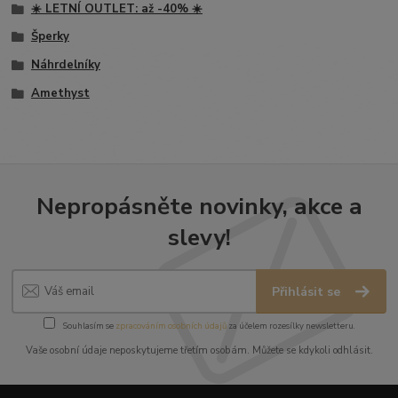
☀️ LETNÍ OUTLET: až -40% ☀️
Šperky
Náhrdelníky
Amethyst
Nepropásněte novinky, akce a
slevy!
Přihlásit se
Souhlasím se
zpracováním osobních údajů
za účelem rozesílky newsletteru.
Vaše osobní údaje neposkytujeme třetím osobám. Můžete se kdykoli odhlásit.