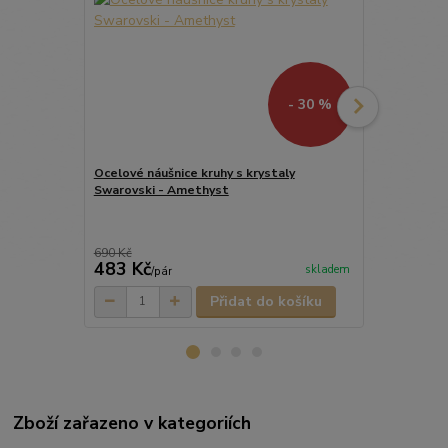
- 30 %
Ocelové náušnice kruhy s krystaly
Swarovski - Amethyst
Ocelový nár
Swarovski -
690 Kč
459 Kč
483 Kč
344 Kč
skladem
/
pár
/
ks
Přidat do košíku
Zboží zařazeno v kategoriích