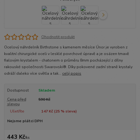
Ohodnotit produkt
Ocelový náhrdelník Birthstone s kamenem měsíce Únor je vyroben z
kvalitní chirurgické oceli v lesklé povrchové úpravě a je osázen tmavě
fialovým krystalem - chatonem o průměru 8mm pocházející z dílny
rakouské společnosti Swarovski®. Díky pokovené zadní straně krystaly
odráží daleko více světla a tak...
celý popis
Dostupnost
Skladem
Cena před
590 Kč
slevou
Ušetříte
147 Kč (
25
% sleva)
Nejsme plátci DPH
443 Kč
/
ks