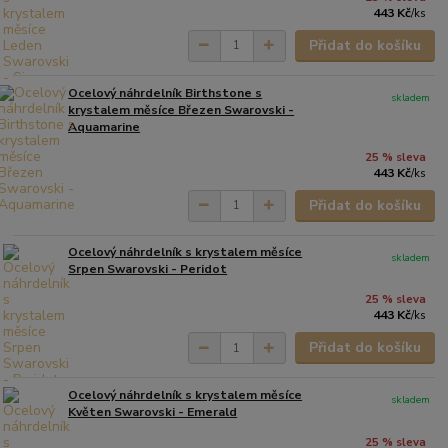
443 Kč
/
ks
Přidat do košíku
Ocelový náhrdelník Birthstone s
skladem
krystalem měsíce Březen Swarovski -
Aquamarine
25 % sleva
443 Kč
/
ks
Přidat do košíku
Ocelový náhrdelník s krystalem měsíce
skladem
Srpen Swarovski - Peridot
25 % sleva
443 Kč
/
ks
Přidat do košíku
Ocelový náhrdelník s krystalem měsíce
skladem
Květen Swarovski - Emerald
25 % sleva