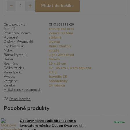
Přidat do košíku
Číslo produktu:
CHO101919-20
Materiál:
chirurgická ocel
Povrchová úprava:
vysoce leštěná
Provedení:
stříbrné
Osázení Swarovski:
krystal
Typ krystalu:
Xirius Chaton
Motiv:
kulatý
Barva krystalu:
Light Amethyst
Barva:
fialová
Rozměry:
10 x 19 cm
Délka řetízku:
42 - 45 cm + 4 cm adjusta
Váha šperku:
4,4 g
Výrobce:
Jewellis ČR
kategorie:
náhrdelníky
Záruka:
24 měsíců
Hlídat cenu / dostupnost
Do oblíbených
Podobné produkty
Ocelový náhrdelník Birthstone s
skladem
krystalem měsíce Duben Swarovski -