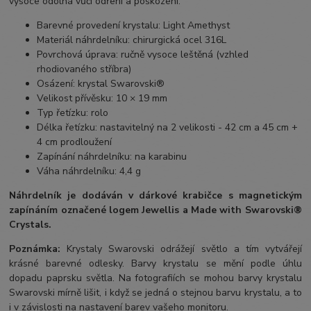
vysoce odolná vůči odření a poškození.
Barevné provedení krystalu: Light Amethyst
Materiál náhrdelníku: chirurgická ocel 316L
Povrchová úprava: ručně vysoce leštěná (vzhled
rhodiovaného stříbra)
Osázení: krystal Swarovski®
Velikost přívěsku: 10 × 19 mm
Typ řetízku: rolo
Délka řetízku: nastavitelný na 2 velikosti - 42 cm a 45 cm +
4 cm prodloužení
Zapínání náhrdelníku: na karabinu
Váha náhrdelníku: 4,4 g
Náhrdelník je dodáván v dárkové krabičce s magnetickým
zapínáním označené logem Jewellis a Made with Swarovski®
Crystals.
Poznámka:
Krystaly Swarovski odrážejí světlo a tím vytvářejí
krásné barevné odlesky. Barvy krystalu se mění podle úhlu
dopadu paprsku světla. Na fotografiích se mohou barvy krystalu
Swarovski mírně lišit, i když se jedná o stejnou barvu krystalu, a to
i v závislosti na nastavení barev vašeho monitoru.