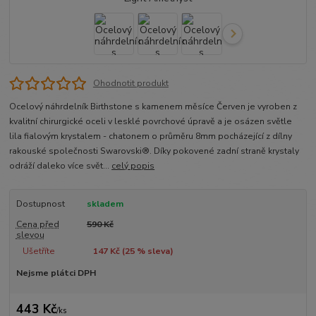
Ohodnotit produkt
Ocelový náhrdelník Birthstone s kamenem měsíce Červen je vyroben z
kvalitní chirurgické oceli v lesklé povrchové úpravě a je osázen světle
lila fialovým krystalem - chatonem o průměru 8mm pocházející z dílny
rakouské společnosti Swarovski®. Díky pokovené zadní straně krystaly
odráží daleko více svět...
celý popis
Dostupnost
skladem
Cena před
590 Kč
slevou
Ušetříte
147 Kč (
25
% sleva)
Nejsme plátci DPH
443 Kč
/
ks