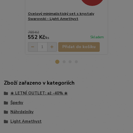
Ocelový minimalistický set s krystaly
Swarovski - Light Amethyst
Ocelový nár
Swarovski -
789 Kč
459 Kč
552 Kč
344 Kč
Skladem
/
ks
/
ks
Přidat do košíku
Zboží zařazeno v kategoriích
☀️ LETNÍ OUTLET: až -40% ☀️
Šperky
Náhrdelníky
Light Amethyst