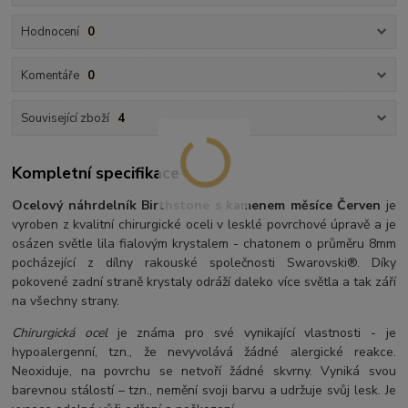
Hodnocení
0
Komentáře
0
Související zboží
4
Kompletní specifikace
Ocelový náhrdelník Birthstone s kamenem měsíce Červen
je
vyroben z kvalitní chirurgické oceli v lesklé povrchové úpravě a je
osázen světle lila fialovým krystalem - chatonem o průměru 8mm
pocházející z dílny rakouské společnosti Swarovski®. Díky
pokovené zadní straně krystaly odráží daleko více světla a tak září
na všechny strany.
Chirurgická ocel
je známa pro své vynikající vlastnosti - je
hypoalergenní, tzn., že nevyvolává žádné alergické reakce.
Neoxiduje, na povrchu se netvoří žádné skvrny. Vyniká svou
barevnou stálostí – tzn., nemění svoji barvu a udržuje svůj lesk. Je