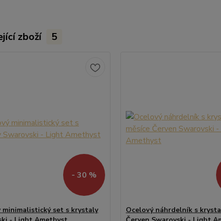
jící zboží
5
- 30 %
minimalistický set s krystaly
Ocelový náhrdelník s kryst
ki - Light Amethyst
Červen Swarovski - Light A