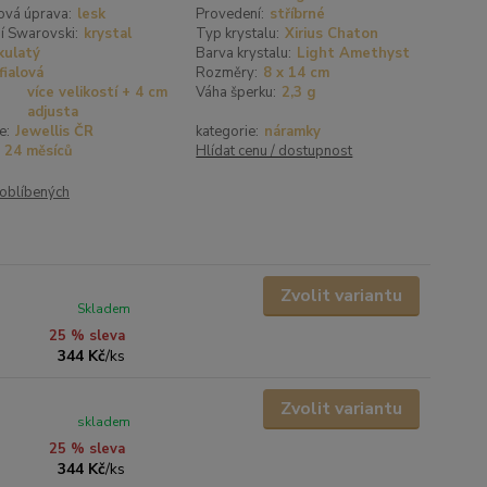
ová úprava:
lesk
Provedení:
stříbrné
í Swarovski:
krystal
Typ krystalu:
Xirius Chaton
kulatý
Barva krystalu:
Light Amethyst
fialová
Rozměry:
8 x 14 cm
více velikostí + 4 cm
Váha šperku:
2,3 g
adjusta
e:
Jewellis ČR
kategorie:
náramky
24 měsíců
Hlídat cenu / dostupnost
oblíbených
Zvolit variantu
Skladem
25 % sleva
344 Kč
/
ks
Zvolit variantu
skladem
25 % sleva
344 Kč
/
ks