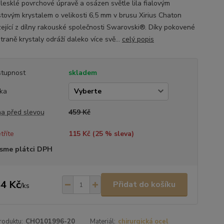
v lesklé povrchové úpravě a osázen světle lila fialovým
tovým krystalem o velikosti 6,5 mm v brusu Xirius Chaton
ející z dílny rakouské společnosti Swarovski®. Díky pokovené
traně krystaly odráží daleko více svě...
celý popis
tupnost
skladem
ka
a před slevou
459 Kč
tříte
115 Kč (
25
% sleva)
sme plátci DPH
4 Kč
Přidat do košíku
/
ks
roduktu:
CHO101996-20
Materiál:
chirurgická ocel