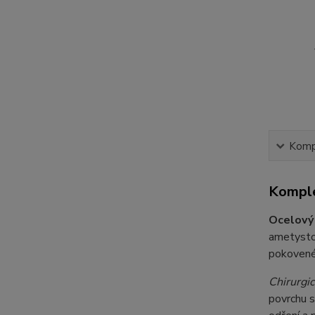
Kompl
Komple
Ocelový
ametysto
pokovené 
Chirurgic
povrchu s