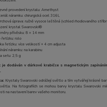
poškození.
evné provedení krystalu: Amethyst
eriál náramku: chirurgická ocel 316L
rchová úprava: ručně vysoce leštěná (vzhled rhodiovaného stříbr
zení: krystal Swarovski®
měry přívěsku: 8 × 14 mm
 řetízku: rolo
ka řetízku: více velikostí + 4 cm adjusta
ínání náramku: na karabinu
a setu: 2,5 g
 je dodáván v dárkové krabičce s magnetickým zapínán
.
a:
Krystaly Swarovski odrážejí světlo a tím vytvářejí krásné b
větla. Na fotografiích se mohou barvy krystalu Swarovski mírn
losti na nastavení barev vašeho monitoru.