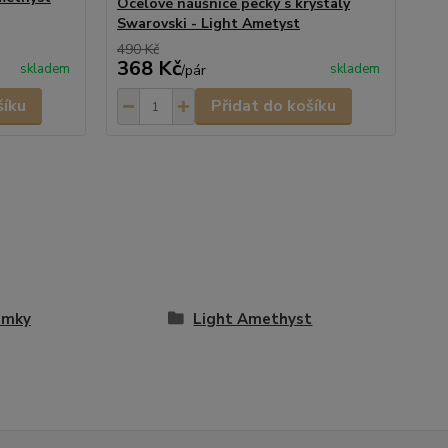
Ocelové náušnice pecky s krystaly
Swarovski - Light Ametyst
490 Kč
368 Kč
4
skladem
skladem
/
pár
šíku
Přidat do košíku
amky
Light Amethyst