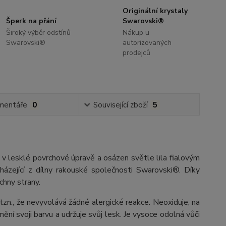
Originální krystaly
Šperk na přání
Swarovski®
Široký výběr odstínů
Nákup u
Swarovski®
autorizovaných
prodejců
mentáře
0
Související zboží
5
li v lesklé povrchové úpravě a osázen světle lila fialovým
ázející z dílny rakouské společnosti Swarovski®. Díky
chny strany.
 tzn., že nevyvolává žádné alergické reakce. Neoxiduje, na
ění svoji barvu a udržuje svůj lesk. Je vysoce odolná vůči