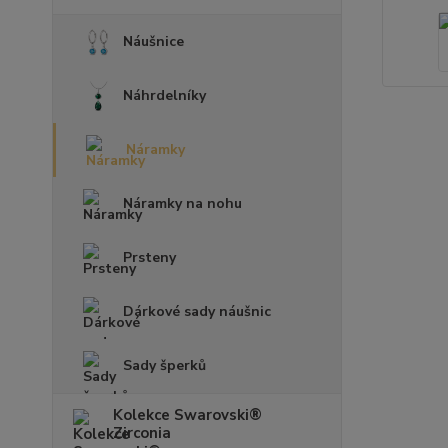
Náušnice
Náhrdelníky
Náramky
Náramky na nohu
Prsteny
Dárkové sady náušnic
Sady šperků
Kolekce Swarovski®
Zirconia