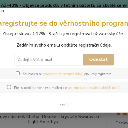
Až -40% - Objevte produkty v letním outletu za skvělé ceny!
Platí do vyprodání zásob.
Doprava od 39 Kč k nákupu nad
399 Kč
.
aregistrujte se do věrnostního progra
🎄 VÁNOCE
Blog
Získejte slevu až 12%... Stačí si jen registrovat uživatelský účet.
Zadáním svého emailu obdržíte registrační údaje.
Nevíte
Hledat
+420
(Po-Pá
Odeslat
perky
Náramky
Ocelový náramek Chaton Deluxe s krystaly Swarovsk
Souhlasím se
zpracováním osobních údajů
pro účely registrace.
ový náramek Chaton Deluxe s kr
Přeji si odebírat novinky e-mailem dle
podmínek zpracování osobních údajů
.
thyst
Zavřít
Ocelov