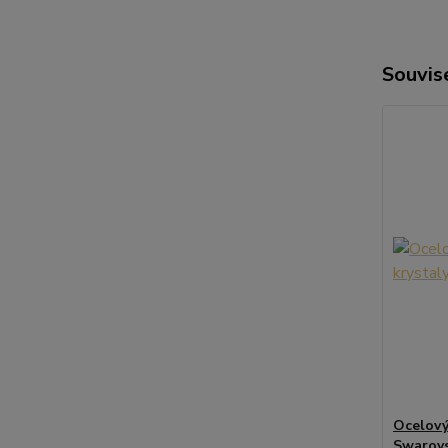
Souvise
Ocelový 
Swarovs