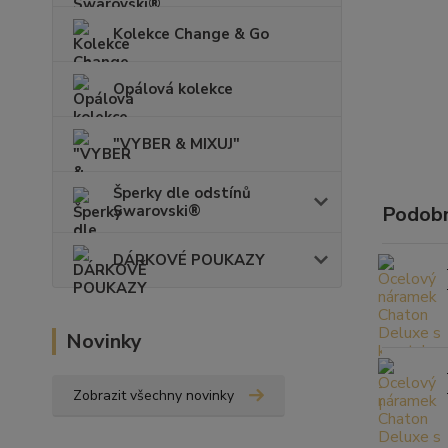
Kolekce Change & Go
Opálová kolekce
"VYBER & MIXUJ"
Šperky dle odstínů
Swarovski®
Podobn
DÁRKOVÉ POUKAZY
Novinky
Zobrazit všechny novinky