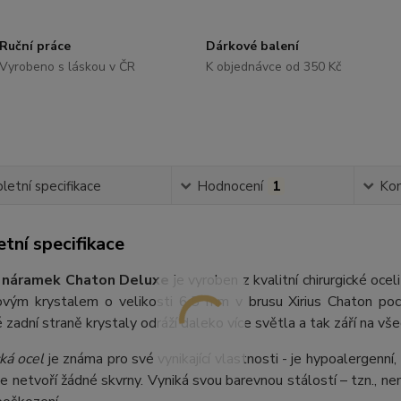
Ruční práce
Dárkové balení
Vyrobeno s láskou v ČR
K objednávce od 350 Kč
etní specifikace
Hodnocení
1
Ko
tní specifikace
 náramek Chaton Deluxe
je vyroben z kvalitní chirurgické oce
vým krystalem o velikosti 6,5 mm v brusu Xirius Chaton poch
zadní straně krystaly odráží daleko více světla a tak září na vše
ká ocel
je známa pro své vynikající vlastnosti - je hypoalergenní,
e netvoří žádné skvrny. Vyniká svou barevnou stálostí – tzn., nem