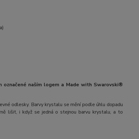
a)
ím označené naším logem a Made with Swarovski®
arevné odlesky. Barvy krystalu se mění podle úhlu dopadu
ě lišit, i když se jedná o stejnou barvu krystalu, a to