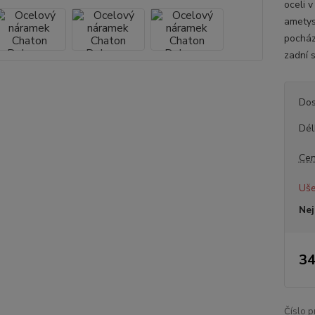
oceli 
ametys
pocház
zadní s
Dos
Dél
Cen
Uše
Nej
34
Číslo p