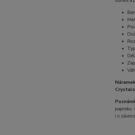
odření a 
Bar
Mat
Pov
Osá
Roz
Typ
Dél
Zap
Váh
Náramek
Crystals
Poznámk
paprsku s
i v závis