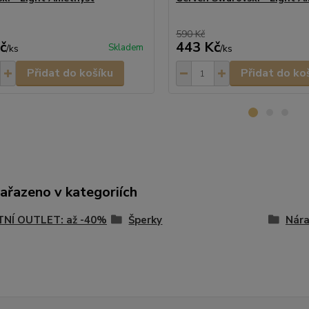
590 Kč
č
443 Kč
Skladem
/
ks
/
ks
Přidat do košíku
Přidat do ko
zařazeno v kategoriích
TNÍ OUTLET: až -40%
Šperky
Nár