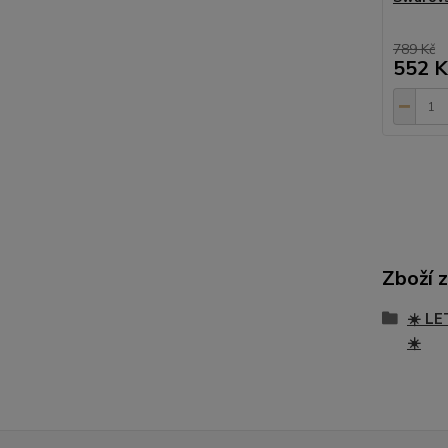
789 Kč
552 K
Zboží 
☀️ LE
☀️