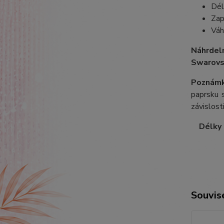
Dél
Zap
Váh
Náhrdel
Swarovs
Poznámk
paprsku s
závislost
Délky ř
Souvise