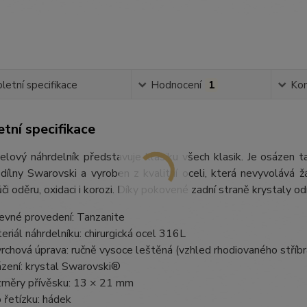
etní specifikace
Hodnocení
1
Ko
tní specifikace
elový náhrdelník představuje klasiku všech klasik. Je osázen t
lny Swarovski a vyroben z kvalitní oceli, která nevyvolává žá
či oděru, oxidaci i korozi. Díky pokovené zadní straně krystaly od
evné provedení: Tanzanite
eriál náhrdelníku: chirurgická ocel 316L
rchová úprava: ručně vysoce leštěná (vzhled rhodiovaného stříbr
zení: krystal Swarovski®
měry přívěsku: 13 × 21 mm
 řetízku: hádek