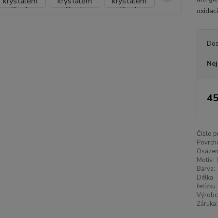
oxidaci
Dos
Nej
45
Číslo p
Povrch
Osázen
Motiv:
Barva:
Délka
řetízku:
Výrobc
Záruka: