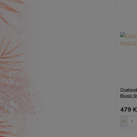
Ocelové 
Rivoli 
479 K