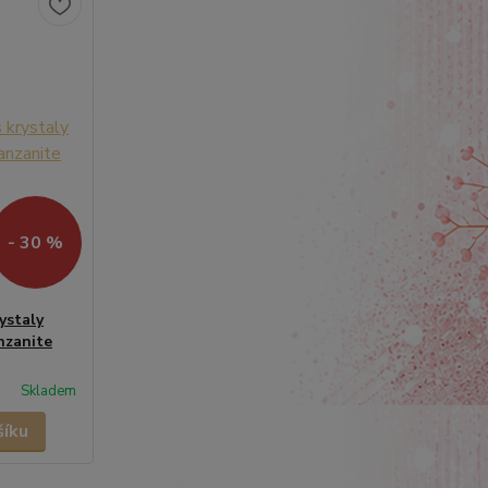
- 30 %
ystaly
nzanite
Skladem
šíku