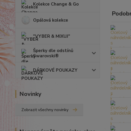
Kolekce Change & Go
Podobn
Opálová kolekce
"VYBER & MIXUJ"
Šperky dle odstínů
Swarovski®
DÁRKOVÉ POUKAZY
Novinky
Zobrazit všechny novinky