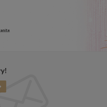
anite
y!
.