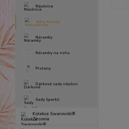
Náušnice
Náhrdelníky
Náramky
Náramky na nohu
Prsteny
Dárkové sady náušnic
Sady šperků
Kolekce Swarovski®
Zirconia