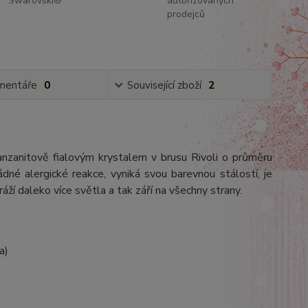
Swarovski®
autorizovaných
prodejců
mentáře
0
Související zboží
2
anzanitově fialovým krystalem v brusu Rivoli o průměru
dné alergické reakce, vyniká svou barevnou stálostí, je
ráží daleko více světla a tak září na všechny strany.
a)