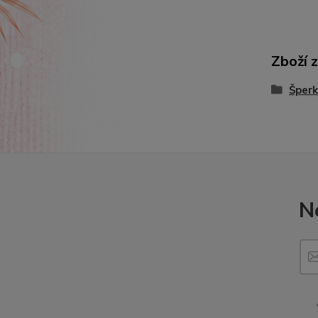
Zboží 
Šperk
N