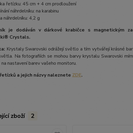
ka řetízku: 45 cm + 4 cm prodloužení
ínání náhrdelníku: na karabinu
a náhrdelníku: 4,2 g
ník je dodáván v dárkové krabičce s magnetickým z
ki® Crystals.
a:
Krystaly Swarovski odrážejí světlo a tím vytvářejí krásné b
větla. Na fotografiích se mohou barvy krystalu Swarovski mírně 
i na nastavení barev vašeho monitoru.
etízků a jejich názvy naleznete
ZDE
.
jící zboží
2