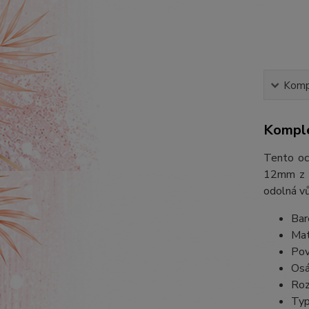
Kompl
Komple
Tento oc
12mm z dí
odolná vů
Bar
Mat
Pov
Osá
Roz
Typ