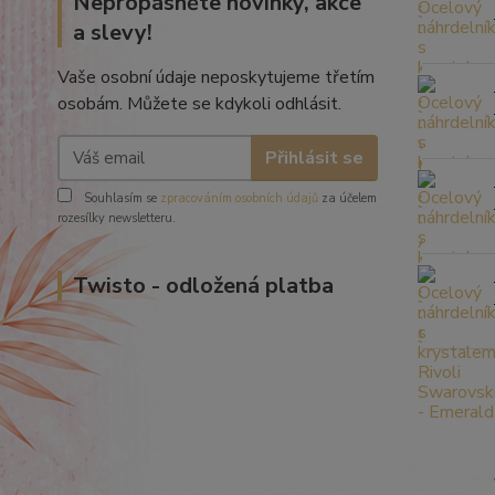
Nepropásněte novinky, akce
a slevy!
Vaše osobní údaje neposkytujeme třetím
osobám. Můžete se kdykoli odhlásit.
Přihlásit se
Souhlasím se
zpracováním osobních údajů
za účelem
rozesílky newsletteru.
Twisto - odložená platba