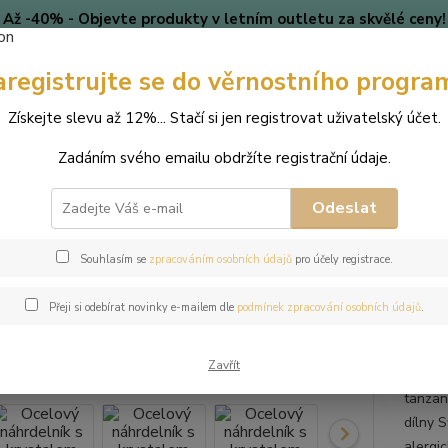
Až -40% - Objevte produkty v letním outletu za skvělé ceny!
Platí do vyprodání zásob.
aregistrujte se do věrnostního progra
🎄 VÁNOCE
Blog
Získejte slevu až 12%... Stačí si jen registrovat uživatelský účet.
Nevíte
Hledat
Zadáním svého emailu obdržíte registrační údaje.
+420
(Po-Pá
Odeslat
perky
Náhrdelníky
Ocelový náhrdelník s krystalem Rivoli Swarovski
Souhlasím se
zpracováním osobních údajů
pro účely registrace.
ový náhrdelník s krystalem Rivo
Přeji si odebírat novinky e-mailem dle
podmínek zpracování osobních údajů
.
Zavřít
Tento 
tanzan
dílny 
alergic