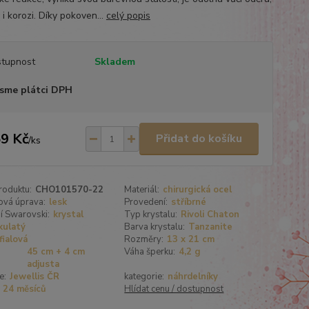
 i korozi. Díky pokoven...
celý popis
tupnost
Skladem
sme plátci DPH
9 Kč
Přidat do košíku
/
ks
roduktu:
CHO101570-22
Materiál:
chirurgická ocel
ová úprava:
lesk
Provedení:
stříbrné
í Swarovski:
krystal
Typ krystalu:
Rivoli Chaton
kulatý
Barva krystalu:
Tanzanite
fialová
Rozměry:
13 x 21 cm
45 cm + 4 cm
Váha šperku:
4,2 g
adjusta
e:
Jewellis ČR
kategorie:
náhrdelníky
24 měsíců
Hlídat cenu / dostupnost