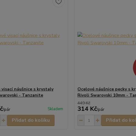
visací náušnice s krystaly
Ocelové náušnice pecky s kr
Swarovski - Tanzanite
Rivoli Swarovski 10mm - Ta
449 Kč
č
314 Kč
Skladem
/
pár
/
pár
Přidat do košíku
Přidat do ko