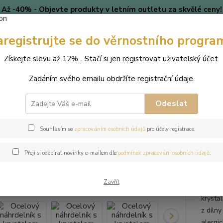
Až -40% - Objevte produkty v letním outletu za skvělé ceny!
Platí do vyprodání zásob.
aregistrujte se do věrnostního progra
🎄 VÁNOCE
Blog
Získejte slevu až 12%... Stačí si jen registrovat uživatelský účet.
Nevíte
Hledat
Zadáním svého emailu obdržíte registrační údaje.
+420
(Po-Pá
Odeslat
perky
Náhrdelníky
Ocelový náhrdelník s krystalem Rivoli Swarovsk
Souhlasím se
zpracováním osobních údajů
pro účely registrace.
ový náhrdelník s krystalem Rivo
Přeji si odebírat novinky e-mailem dle
podmínek zpracování osobních údajů
.
Zavřít
Tento 
krysta
z díln
alergic