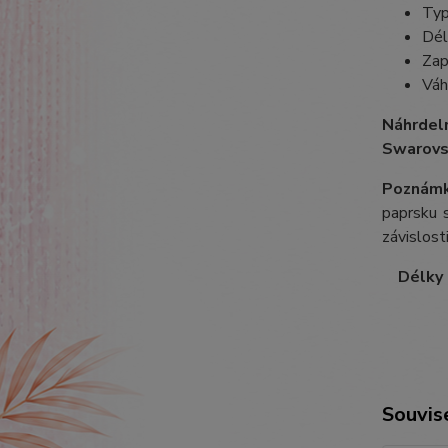
Typ
Dél
Zap
Váh
Náhrdel
Swarovs
Poznámk
paprsku s
závislost
Délky ř
Souvise