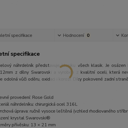
etní specifikace
Hodnocení
0
Ko
tní specifikace
elový náhrdelník představuje klasiku všech klasik. Je osázen
12mm z dílny Swarovski a vyroben z kvalitní oceli, která ne
 je odolná vůči oděru, oxidaci i korozi. Díky pokovené zadní stran
evné provedení: Rose Gold
eriál náhrdelníku: chirurgická ocel 316L
rchová úprava: ručně vysoce leštěná (vzhled rhodiovaného stříbr
zení: krystal Swarovski®
měry přívěsku: 13 × 21 mm