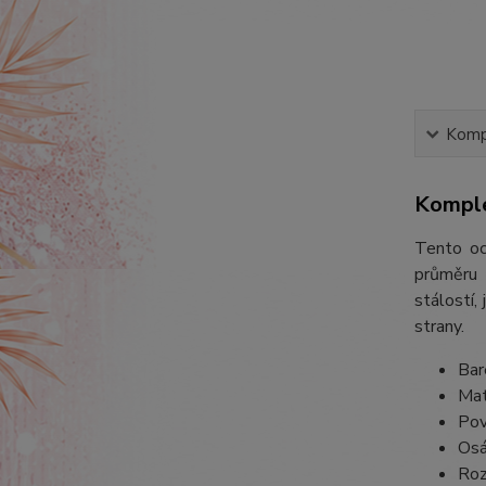
Kompl
Komple
Tento oc
průměru 
stálostí,
strany.
Bar
Mat
Pov
Osá
Roz