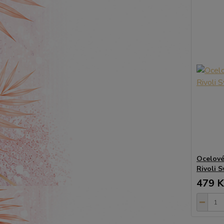
Ocelové 
Rivoli 
479 K