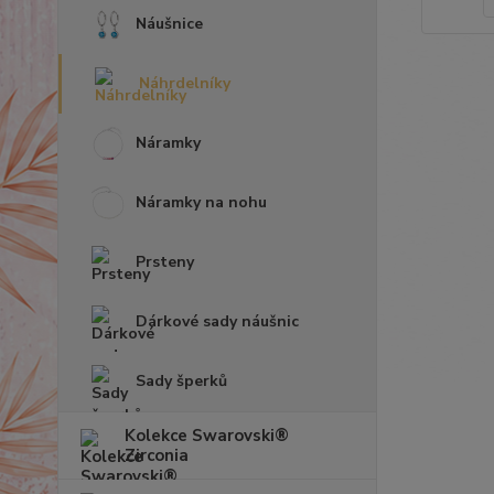
Náušnice
Náhrdelníky
Náramky
Náramky na nohu
Prsteny
Dárkové sady náušnic
Sady šperků
Kolekce Swarovski®
Zirconia