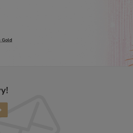
 Gold
y!
.