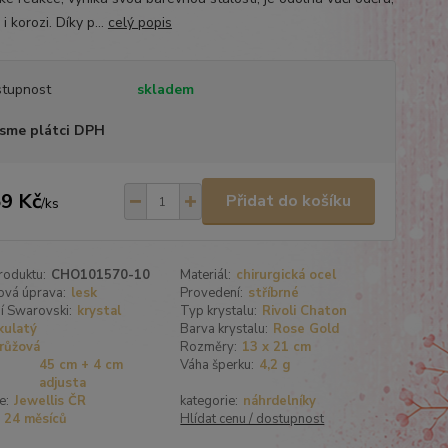
 i korozi. Díky p...
celý popis
tupnost
skladem
sme plátci DPH
9 Kč
Přidat do košíku
/
ks
roduktu:
CHO101570-10
Materiál:
chirurgická ocel
ová úprava:
lesk
Provedení:
stříbrné
í Swarovski:
krystal
Typ krystalu:
Rivoli Chaton
kulatý
Barva krystalu:
Rose Gold
růžová
Rozměry:
13 x 21 cm
45 cm + 4 cm
Váha šperku:
4,2 g
adjusta
e:
Jewellis ČR
kategorie:
náhrdelníky
24 měsíců
Hlídat cenu / dostupnost