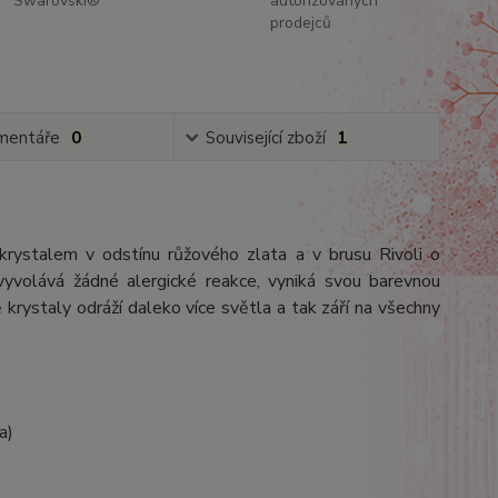
Swarovski®
autorizovaných
prodejců
mentáře
0
Související zboží
1
 krystalem v odstínu růžového zlata a v brusu Rivoli o
vyvolává žádné alergické reakce, vyniká svou barevnou
ě krystaly odráží daleko více světla a tak září na všechny
a)