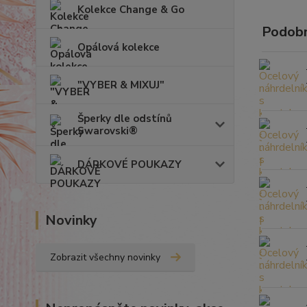
Kolekce Change & Go
Podobn
Opálová kolekce
"VYBER & MIXUJ"
Šperky dle odstínů
Swarovski®
DÁRKOVÉ POUKAZY
Novinky
Zobrazit všechny novinky