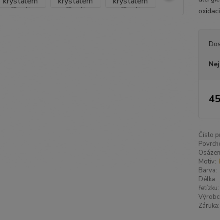
oxidaci
Dos
Nej
45
Číslo p
Povrch
Osázen
Motiv:
Barva:
Délka
řetízku:
Výrobc
Záruka: