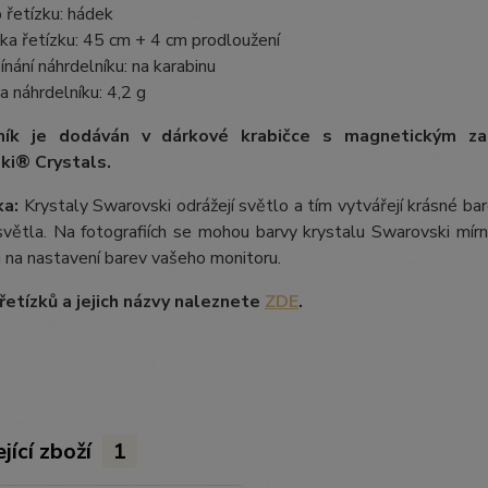
 řetízku: hádek
ka řetízku: 45 cm + 4 cm prodloužení
ínání náhrdelníku: na karabinu
a náhrdelníku: 4,2 g
ník je dodáván v dárkové krabičce s magnetickým z
ki® Crystals.
a:
Krystaly Swarovski odrážejí světlo a tím vytvářejí krásné b
větla. Na fotografiích se mohou barvy krystalu Swarovski mírně 
i na nastavení barev vašeho monitoru.
etízků a jejich názvy naleznete
ZDE
.
jící zboží
1