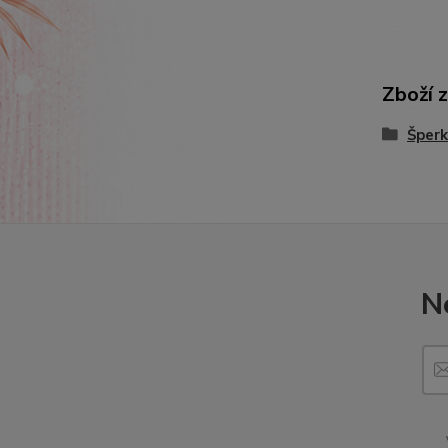
Zboží 
Šperk
N