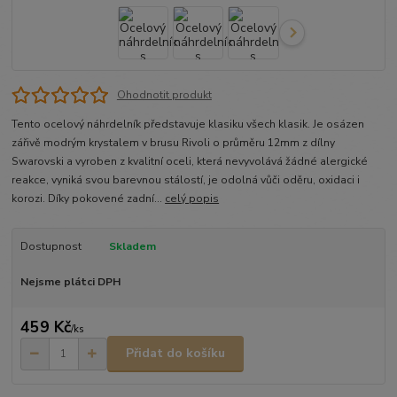
Ohodnotit produkt
Tento ocelový náhrdelník představuje klasiku všech klasik. Je osázen
zářivě modrým krystalem v brusu Rivoli o průměru 12mm z dílny
Swarovski a vyroben z kvalitní oceli, která nevyvolává žádné alergické
reakce, vyniká svou barevnou stálostí, je odolná vůči oděru, oxidaci i
korozi. Díky pokovené zadní...
celý popis
Dostupnost
Skladem
Nejsme plátci DPH
459 Kč
/
ks
Přidat do košíku