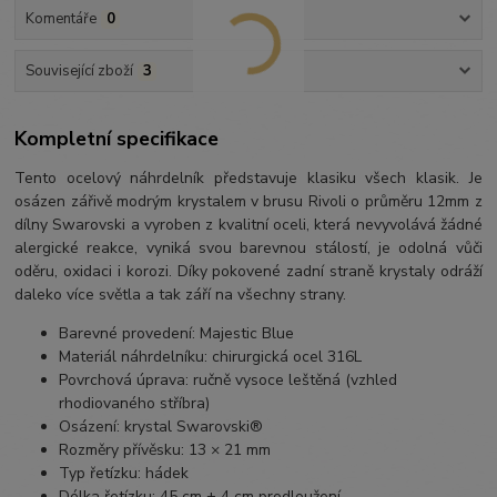
Komentáře
0
Související zboží
3
Kompletní specifikace
Tento ocelový náhrdelník představuje klasiku všech klasik. Je
osázen zářivě modrým krystalem v brusu Rivoli o průměru 12mm z
dílny Swarovski a vyroben z kvalitní oceli, která nevyvolává žádné
alergické reakce, vyniká svou barevnou stálostí, je odolná vůči
oděru, oxidaci i korozi. Díky pokovené zadní straně krystaly odráží
daleko více světla a tak září na všechny strany.
Barevné provedení: Majestic Blue
Materiál náhrdelníku: chirurgická ocel 316L
Povrchová úprava: ručně vysoce leštěná (vzhled
rhodiovaného stříbra)
Osázení: krystal Swarovski®
Rozměry přívěsku: 13 × 21 mm
Typ řetízku: hádek
Délka řetízku: 45 cm + 4 cm prodloužení