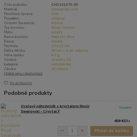
Číslo produktu:
CHO101570-35
Materiál:
chirurgická ocel
Povrchová úprava:
lesk
Provedení:
stříbrné
Osázení Swarovski:
krystal
Typ krystalu:
Rivoli Chaton
Motiv:
kulatý
Barva krystalu:
Majestic Blue
Barva:
modrá
Rozměry:
13 x 21 cm
Délka řetízku:
45 cm + 4 cm adjusta
Váha šperku:
4,2 g
Výrobce:
Jewellis ČR
kategorie:
náhrdelníky
Záruka:
24 měsíců
Hlídat cenu / dostupnost
Do oblíbených
Podobné produkty
Ocelový náhrdelník s krystalem Rivoli
Skladem
Swarovski - Crystal F
459 Kč
/
ks
Přidat do košíku