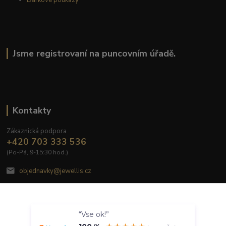
Jsme registrovaní na puncovním úřadě.
Kontakty
Zákaznická podpora
+420 703 333 536
(Po-Pá, 9-15:30 hod.)
objednavky@jewellis.cz
Souhlasím
“Vse ok!”
Nastavení