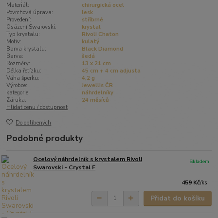
Materiál:
chirurgická ocel
Povrchová úprava:
lesk
Provedení:
stříbrné
Osázení Swarovski:
krystal
Typ krystalu:
Rivoli Chaton
Motiv:
kulatý
Barva krystalu:
Black Diamond
Barva:
šedá
Rozměry:
13 x 21 cm
Délka řetízku:
45 cm + 4 cm adjusta
Váha šperku:
4,2 g
Výrobce:
Jewellis ČR
kategorie:
náhrdelníky
Záruka:
24 měsíců
Hlídat cenu / dostupnost
Do oblíbených
Podobné produkty
Ocelový náhrdelník s krystalem Rivoli
Skladem
Swarovski - Crystal F
459 Kč
/
ks
Přidat do košíku