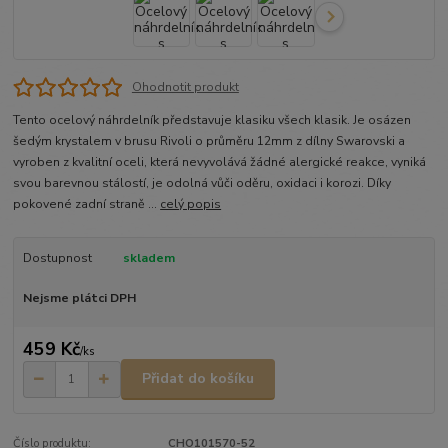
Ohodnotit produkt
Tento ocelový náhrdelník představuje klasiku všech klasik. Je osázen
šedým krystalem v brusu Rivoli o průměru 12mm z dílny Swarovski a
vyroben z kvalitní oceli, která nevyvolává žádné alergické reakce, vyniká
svou barevnou stálostí, je odolná vůči oděru, oxidaci i korozi. Díky
pokovené zadní straně ...
celý popis
Dostupnost
skladem
Nejsme plátci DPH
459 Kč
/
ks
Přidat do košíku
Číslo produktu:
CHO101570-52