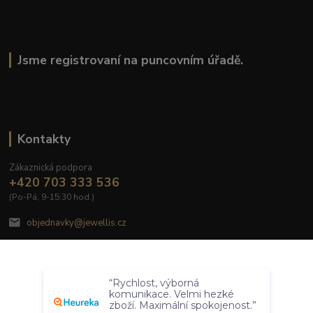
Jsme registrovaní na puncovním úřadě.
Kontakty
Zákaznická podpora
+420 703 333 536
(Po-Pá, 9-15:30 hod.)
objednavky@jewellis.cz
Souhlasím
“Rychlost, výborná
Nastavení
komunikace. Velmi hezké
zboží. Maximální spokojenost.”