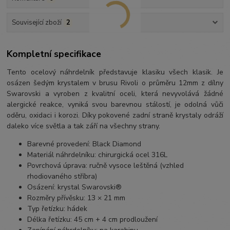
Související zboží
2
Kompletní specifikace
Tento ocelový náhrdelník představuje klasiku všech klasik. Je
osázen šedým krystalem v brusu Rivoli o průměru 12mm z dílny
Swarovski a vyroben z kvalitní oceli, která nevyvolává žádné
alergické reakce, vyniká svou barevnou stálostí, je odolná vůči
oděru, oxidaci i korozi. Díky pokovené zadní straně krystaly odráží
daleko více světla a tak září na všechny strany.
Barevné provedení: Black Diamond
Materiál náhrdelníku: chirurgická ocel 316L
Povrchová úprava: ručně vysoce leštěná (vzhled
rhodiovaného stříbra)
Osázení: krystal Swarovski®
Rozměry přívěsku: 13 × 21 mm
Typ řetízku: hádek
Délka řetízku: 45 cm + 4 cm prodloužení