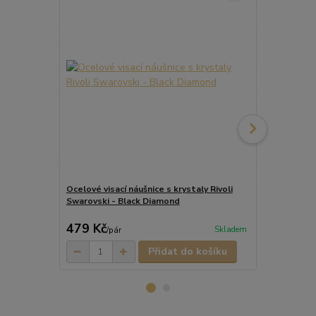
Ocelové visací náušnice s krystaly Rivoli
Ocelové náuš
Swarovski - Black Diamond
Swarovski 1
449 Kč
479 Kč
314 Kč
Skladem
/
pár
/
pá
Přidat do košíku