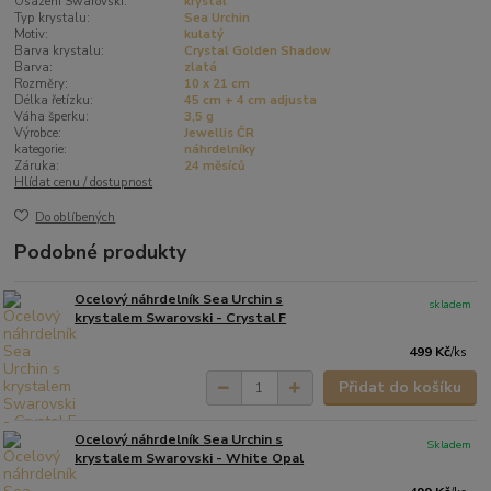
Osázení Swarovski:
krystal
Typ krystalu:
Sea Urchin
Motiv:
kulatý
Barva krystalu:
Crystal Golden Shadow
Barva:
zlatá
Rozměry:
10 x 21 cm
Délka řetízku:
45 cm + 4 cm adjusta
Váha šperku:
3,5 g
Výrobce:
Jewellis ČR
kategorie:
náhrdelníky
Záruka:
24 měsíců
Hlídat cenu / dostupnost
Do oblíbených
Podobné produkty
Ocelový náhrdelník Sea Urchin s
skladem
krystalem Swarovski - Crystal F
499 Kč
/
ks
Přidat do košíku
Ocelový náhrdelník Sea Urchin s
Skladem
krystalem Swarovski - White Opal