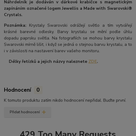
Náhrdelník je dodáván v dárkové krabičce s magnetickým
zapínáním označené logem Jewellis a Made with Swarovski®
Crystals.
Poznámka:
Krystaly Swarovski odrážejí světlo a tím vytvářejí
krásné barevné odlesky. Barvy krystalu se mění podle úhlu
dopadu paprsku světla. Na fotografiích se mohou barvy krystalu
Swarovski mírně lišit, i když se jedná o stejnou barvu krystalu, a to
i v závislosti na nastavení barev vašeho monitoru.
Délky řetízků a jejich názvy naleznete
ZDE
.
Hodnocení
0
K tomuto produktu zatím nikdo hodnocení nepřidal. Buďte první.
Přidat hodnocení
429 Too Many Requests