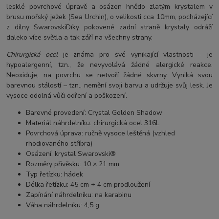
lesklé povrchové úpravě a osázen hnědo zlatým krystalem v
brusu mořský ježek (Sea Urchin), o velikosti cca 10mm, pocházející
z dílny SwarovskiDíky pokovené zadní straně krystaly odráží
daleko více světla a tak září na všechny strany.
Chirurgická ocel
je známa pro své vynikající vlastnosti - je
hypoalergenní, tzn., že nevyvolává žádné alergické reakce.
Neoxiduje, na povrchu se netvoří žádné skvrny. Vyniká svou
barevnou stálostí – tzn., nemění svoji barvu a udržuje svůj lesk. Je
vysoce odolná vůči odření a poškození.
Barevné provedení: Crystal Golden Shadow
Materiál náhrdelníku: chirurgická ocel 316L
Povrchová úprava: ručně vysoce leštěná (vzhled
rhodiovaného stříbra)
Osázení: krystal Swarovski®
Rozměry přívěsku: 10 × 21 mm
Typ řetízku: hádek
Délka řetízku: 45 cm + 4 cm prodloužení
Zapínání náhrdelníku: na karabinu
Váha náhrdelníku: 4,5 g