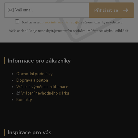
Přihlásit se
Souhlasím se
zpracováním osobních údajů
za účelem rozesílky newsletteru.
Vaše osobní údaje neposkytujeme třetím osobám. Můžete se kdykoli odhlásit.
Informace pro zákazníky
Obchodní podmínky
Doprava a platba
Vrácení, výměna a reklamace
🎁
Vrácení nevhodného dárku
Kontakty
Inspirace pro vás