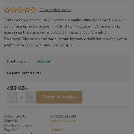
Ohodnotit produkt
Tento ocelový náhrdelník je vyroben z kvalitní chirurgické oceli v lesklé
povrchové úpravě a osázen hnědo zlatým krystalem v brusu mořský
ježek (Sea Urchin), o velikosti cca 10mm, pocházející z dílny
SwarovskiDíky pokovené zadní straně krystaly odráží daleko více světla
a tak září na všechny strany....
celý popis
Dostupnost
skladem
Nejsme plátci DPH
499 Kč
/
ks
Přidat do košíku
Číslo produktu:
CHO101215-43
Materiál:
chirurgická ocel
Povrchová úprava:
lesk
Provedení:
stříbrné