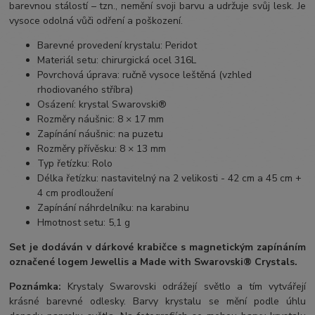
barevnou stálostí – tzn., nemění svoji barvu a udržuje svůj lesk. Je
vysoce odolná vůči odření a poškození.
Barevné provedení krystalu: Peridot
Materiál setu: chirurgická ocel 316L
Povrchová úprava: ručně vysoce leštěná (vzhled
rhodiovaného stříbra)
Osázení: krystal Swarovski®
Rozměry náušnic: 8 × 17 mm
Zapínání náušnic: na puzetu
Rozměry přívěsku: 8 × 13 mm
Typ řetízku: Rolo
Délka řetízku: nastavitelný na 2 velikosti - 42 cm a 45 cm +
4 cm prodloužení
Zapínání náhrdelníku: na karabinu
Hmotnost setu: 5,1 g
Set je dodáván v dárkové krabičce s magnetickým zapínáním
označené logem Jewellis a Made with Swarovski® Crystals.
Poznámka:
Krystaly Swarovski odrážejí světlo a tím vytvářejí
krásné barevné odlesky. Barvy krystalu se mění podle úhlu