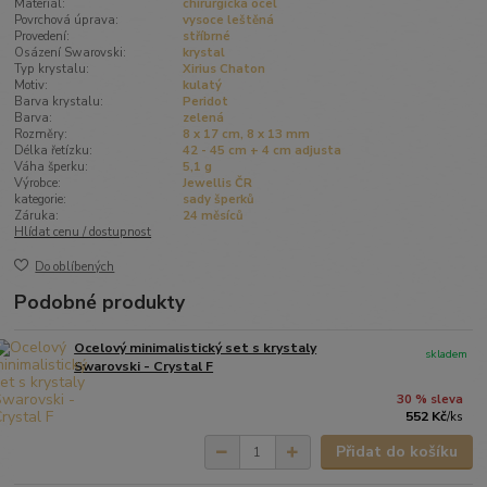
Materiál:
chirurgická ocel
Povrchová úprava:
vysoce leštěná
Provedení:
stříbrné
Osázení Swarovski:
krystal
Typ krystalu:
Xirius Chaton
Motiv:
kulatý
Barva krystalu:
Peridot
Barva:
zelená
Rozměry:
8 x 17 cm, 8 x 13 mm
Délka řetízku:
42 - 45 cm + 4 cm adjusta
Váha šperku:
5,1 g
Výrobce:
Jewellis ČR
kategorie:
sady šperků
Záruka:
24 měsíců
Hlídat cenu / dostupnost
Do oblíbených
Podobné produkty
Ocelový minimalistický set s krystaly
skladem
Swarovski - Crystal F
30 % sleva
552 Kč
/
ks
Přidat do košíku