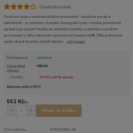
Ohodnotit produkt
Ocelová sada v minimalistickém provedení - náušnice pecky a
náhrdelník - je vyroben z kvalitní chirurgické oceli v lesklé povrchové
úpravě a je osázen hráškově zelenými krystaly, o průměru cca 6mm,
pocházející z dílny rakouské společnosti Swarovski®. Díky pokovené
zadní straně krystaly odráží daleko...
celý popis
Dostupnost
skladem
Cena před
789 Kč
slevou
Ušetříte
237 Kč (
30
% sleva)
Nejsme plátci DPH
552 Kč
/
ks
Přidat do košíku
Číslo produktu:
CHO101952-49