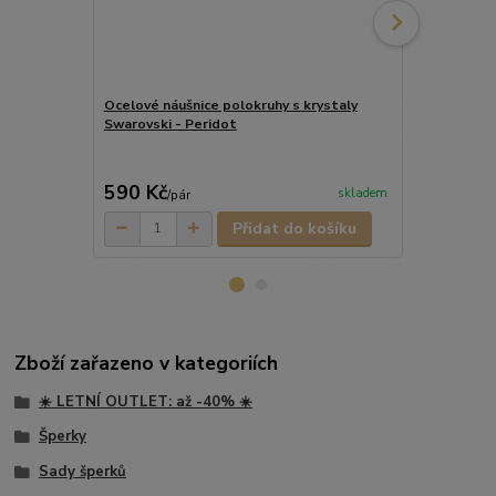
Ocelové náušnice polokruhy s krystaly
Swarovski - Peridot
Ocelové náuš
Swarovski -
490 Kč
590 Kč
368 Kč
skladem
/
pár
/
pá
Přidat do košíku
Zboží zařazeno v kategoriích
☀️ LETNÍ OUTLET: až -40% ☀️
Šperky
Sady šperků