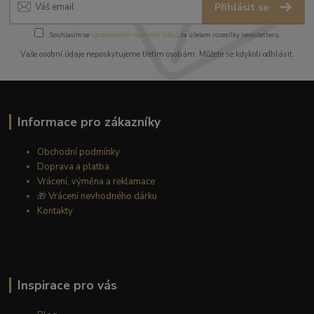
Přihlásit se
Souhlasím se
zpracováním osobních údajů
za účelem rozesílky newsletteru.
Vaše osobní údaje neposkytujeme třetím osobám. Můžete se kdykoli odhlásit.
Informace pro zákazníky
Obchodní podmínky
Doprava a platba
Vrácení, výměna a reklamace
🎁
Vrácení nevhodného dárku
Kontakty
Inspirace pro vás