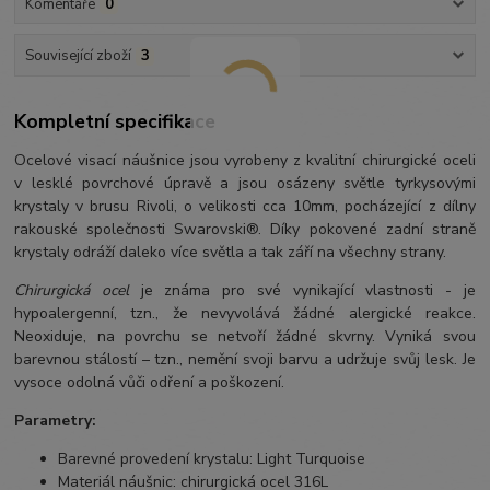
Komentáře
0
Související zboží
3
Kompletní specifikace
Ocelové visací náušnice jsou vyrobeny z kvalitní chirurgické oceli
v lesklé povrchové úpravě a jsou osázeny světle tyrkysovými
krystaly v brusu Rivoli, o velikosti cca 10mm, pocházející z dílny
rakouské společnosti Swarovski®. Díky pokovené zadní straně
krystaly odráží daleko více světla a tak září na všechny strany.
Chirurgická ocel
je známa pro své vynikající vlastnosti - je
hypoalergenní, tzn., že nevyvolává žádné alergické reakce.
Neoxiduje, na povrchu se netvoří žádné skvrny. Vyniká svou
barevnou stálostí – tzn., nemění svoji barvu a udržuje svůj lesk. Je
vysoce odolná vůči odření a poškození.
Parametry:
Barevné provedení krystalu: Light Turquoise
Materiál náušnic: chirurgická ocel 316L