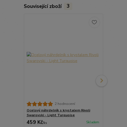
Související zboží
3
Ocelové náuš
2 hodnocení
Swarovski 1
Ocelový náhrdelník s krystalem Rivoli
Swarovski - Light Turquoise
449 Kč
459 Kč
314 Kč
Skladem
/
ks
/
pá