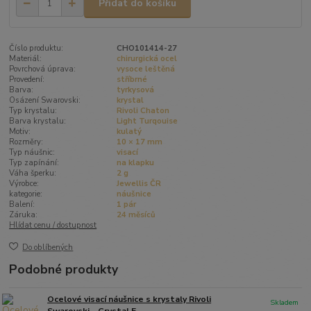
Přidat do košíku
Číslo produktu:
CHO101414-27
Materiál:
chirurgická ocel
Povrchová úprava:
vysoce leštěná
Provedení:
stříbrné
Barva:
tyrkysová
Osázení Swarovski:
krystal
Typ krystalu:
Rivoli Chaton
Barva krystalu:
Light Turqouise
Motiv:
kulatý
Rozměry:
10 × 17 mm
Typ náušnic:
visací
Typ zapínání:
na klapku
Váha šperku:
2 g
Výrobce:
Jewellis ČR
kategorie:
náušnice
Balení:
1 pár
Záruka:
24 měsíců
Hlídat cenu / dostupnost
Do oblíbených
Podobné produkty
Ocelové visací náušnice s krystaly Rivoli
Skladem