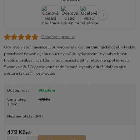
Ohodnotit produkt
Ocelové visací náušnice jsou vyrobeny z kvalitní chirurgické oceli v lesklé
povrchové úpravě a jsou osázeny světle tyrkysovými krystaly v brusu
Rivoli, o velikosti cca 10mm, pocházející z dílny rakouské společnosti
Swarovski®. Díky pokovené zadní straně krystaly odráží daleko více
světla a tak září ...
celý popis
Dostupnost
Skladem
Cena před
479 Kč
slevou
Nejsme plátci DPH
479 Kč
/
pár