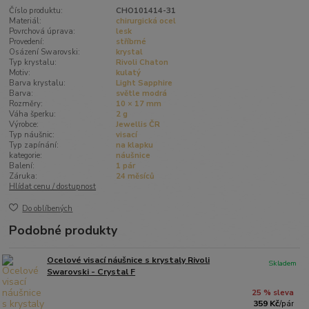
Číslo produktu:
CHO101414-31
Materiál:
chirurgická ocel
Povrchová úprava:
lesk
Provedení:
stříbrné
Osázení Swarovski:
krystal
Typ krystalu:
Rivoli Chaton
Motiv:
kulatý
Barva krystalu:
Light Sapphire
Barva:
světle modrá
Rozměry:
10 × 17 mm
Váha šperku:
2 g
Výrobce:
Jewellis ČR
Typ náušnic:
visací
Typ zapínání:
na klapku
kategorie:
náušnice
Balení:
1 pár
Záruka:
24 měsíců
Hlídat cenu / dostupnost
Do oblíbených
Podobné produkty
Ocelové visací náušnice s krystaly Rivoli
Skladem
Swarovski - Crystal F
25 % sleva
359 Kč
/
pár