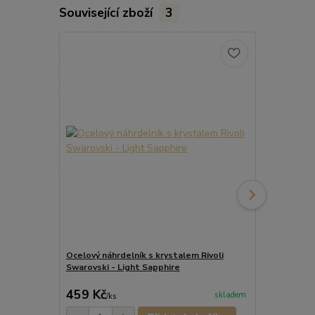
Související zboží
3
Ocelový náhrdelník s krystalem Rivoli
Ocelové náuš
Swarovski - Light Sapphire
Swarovski 1
449 Kč
459 Kč
314 Kč
skladem
/
ks
/
ks