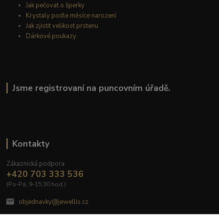
Jak pečovat o šperky
Krystaly podle měsíce narození
Jak zjistit velikost prstenu
Dárkové poukazy
Jsme registrovaní na puncovním úřadě.
Kontakty
Zákaznická podpora
+420 703 333 536
(Po-Pá, 9-15:30 hod.)
objednavky@jewellis.cz