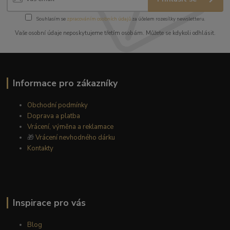
Souhlasím se
zpracováním osobních údajů
za účelem rozesílky newsletteru.
Vaše osobní údaje neposkytujeme třetím osobám. Můžete se kdykoli odhlásit.
Informace pro zákazníky
Obchodní podmínky
Doprava a platba
Vrácení, výměna a reklamace
🎁
Vrácení nevhodného dárku
Kontakty
Inspirace pro vás
Blog