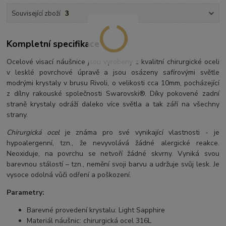
Související zboží
3
Kompletní specifikace
Ocelové visací náušnice jsou vyrobeny z kvalitní chirurgické oceli
v lesklé povrchové úpravě a jsou osázeny safírovými světle
modrými krystaly v brusu Rivoli, o velikosti cca 10mm, pocházející
z dílny rakouské společnosti Swarovski®. Díky pokovené zadní
straně krystaly odráží daleko více světla a tak září na všechny
strany.
Chirurgická ocel
je známa pro své vynikající vlastnosti - je
hypoalergenní, tzn., že nevyvolává žádné alergické reakce.
Neoxiduje, na povrchu se netvoří žádné skvrny. Vyniká svou
barevnou stálostí – tzn., nemění svoji barvu a udržuje svůj lesk. Je
vysoce odolná vůči odření a poškození.
Parametry:
Barevné provedení krystalu: Light Sapphire
Materiál náušnic: chirurgická ocel 316L