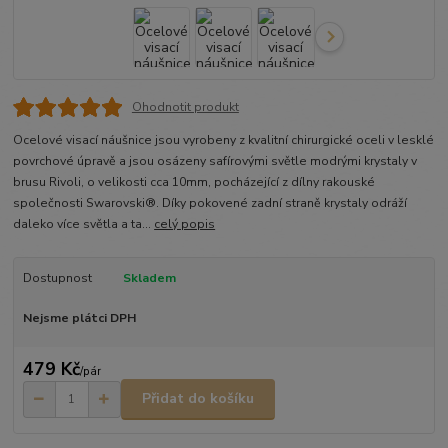
Ohodnotit produkt
Ocelové visací náušnice jsou vyrobeny z kvalitní chirurgické oceli v lesklé
povrchové úpravě a jsou osázeny safírovými světle modrými krystaly v
brusu Rivoli, o velikosti cca 10mm, pocházející z dílny rakouské
společnosti Swarovski®. Díky pokovené zadní straně krystaly odráží
daleko více světla a ta...
celý popis
Dostupnost
Skladem
Nejsme plátci DPH
479 Kč
/
pár
Přidat do košíku