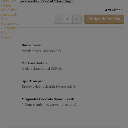
Swarovski - Crystal Silver Night
479 Kč
/
pár
Přidat do košíku
Ruční práce
Vyrobeno s láskou v ČR
Dárkové balení
K objednávce od 350 Kč
Šperk na přání
Široký výběr odstínů Swarovski®
Originální krystaly Swarovski®
Nákup u autorizovaných prodejců