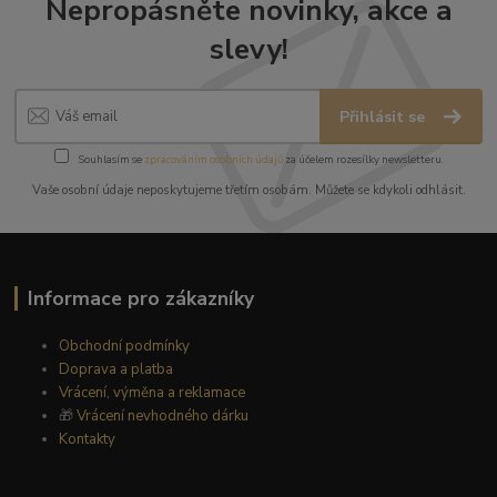
Nepropásněte novinky, akce a
slevy!
Přihlásit se
Souhlasím se
zpracováním osobních údajů
za účelem rozesílky newsletteru.
Vaše osobní údaje neposkytujeme třetím osobám. Můžete se kdykoli odhlásit.
Informace pro zákazníky
Obchodní podmínky
Doprava a platba
Vrácení, výměna a reklamace
🎁
Vrácení nevhodného dárku
Kontakty