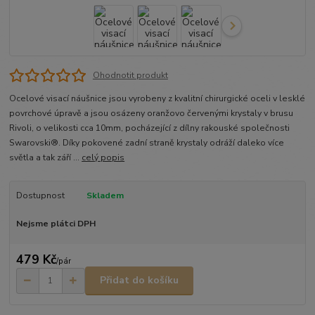
Ohodnotit produkt
Ocelové visací náušnice jsou vyrobeny z kvalitní chirurgické oceli v lesklé
povrchové úpravě a jsou osázeny oranžovo červenými krystaly v brusu
Rivoli, o velikosti cca 10mm, pocházející z dílny rakouské společnosti
Swarovski®. Díky pokovené zadní straně krystaly odráží daleko více
světla a tak září ...
celý popis
Dostupnost
Skladem
Nejsme plátci DPH
479 Kč
/
pár
Přidat do košíku