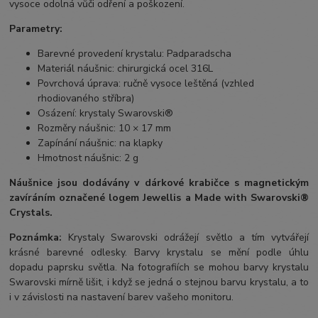
vysoce odolná vůči odření a poškození.
Parametry:
Barevné provedení krystalu: Padparadscha
Materiál náušnic: chirurgická ocel 316L
Povrchová úprava: ručně vysoce leštěná (vzhled
rhodiovaného stříbra)
Osázení: krystaly Swarovski®
Rozměry náušnic: 10 × 17 mm
Zapínání náušnic: na klapky
Hmotnost náušnic: 2 g
Náušnice jsou dodávány v dárkové krabičce s magnetickým
zavíráním označené logem Jewellis a Made with Swarovski®
Crystals.
Poznámka:
Krystaly Swarovski odrážejí světlo a tím vytvářejí
krásné barevné odlesky. Barvy krystalu se mění podle úhlu
dopadu paprsku světla. Na fotografiích se mohou barvy krystalu
Swarovski mírně lišit, i když se jedná o stejnou barvu krystalu, a to
i v závislosti na nastavení barev vašeho monitoru.