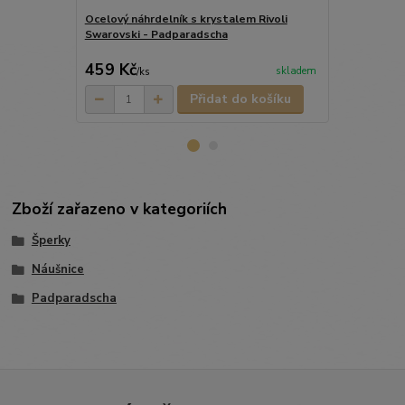
Ocelový náhrdelník s krystalem Rivoli
Ocelové náuš
Swarovski - Padparadscha
Swarovski 
449 Kč
459 Kč
314 Kč
skladem
/
ks
/
ks
Přidat do košíku
Zboží zařazeno v kategoriích
Šperky
Náušnice
Padparadscha