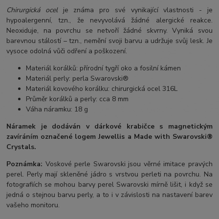
Chirurgická ocel
je známa pro své vynikající vlastnosti - je
hypoalergenní, tzn., že nevyvolává žádné alergické reakce.
Neoxiduje, na povrchu se netvoří žádné skvrny. Vyniká svou
barevnou stálostí – tzn., nemění svoji barvu a udržuje svůj lesk. Je
vysoce odolná vůči odření a poškození.
Materiál korálků: přírodní tygří oko a fosilní kámen
Materiál perly: perla Swarovski®
Materiál kovového korálku: chirurgická ocel 316L
Průměr korálků a perly: cca 8 mm
Váha náramku: 18 g
Náramek je dodáván v dárkové krabičce s magnetickým
zavíráním označené logem Jewellis a Made with Swarovski®
Crystals.
Poznámka:
Voskové perle Swarovski jsou věrné imitace pravých
perel.
Perly mají skleněné jádro s vrstvou perleti na povrchu.
Na
fotografiích se mohou barvy perel Swarovski mírně lišit, i když se
jedná o stejnou barvu perly, a to i v závislosti na nastavení barev
vašeho monitoru.