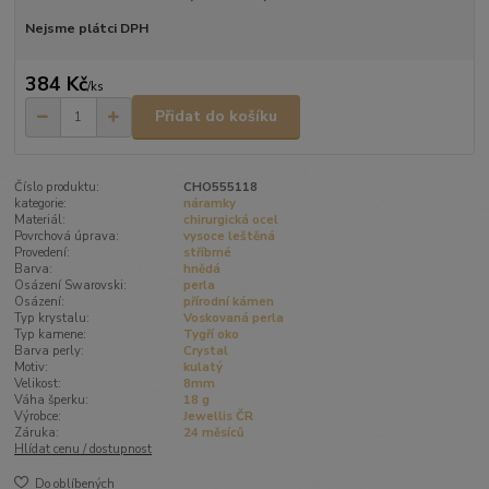
Nejsme plátci DPH
384 Kč
/
ks
Přidat do košíku
Číslo produktu:
CHO555118
kategorie:
náramky
Materiál:
chirurgická ocel
Povrchová úprava:
vysoce leštěná
Provedení:
stříbrné
Barva:
hnědá
Osázení Swarovski:
perla
Osázení:
přírodní kámen
Typ krystalu:
Voskovaná perla
Typ kamene:
Tygří oko
Barva perly:
Crystal
Motiv:
kulatý
Velikost:
8mm
Váha šperku:
18 g
Výrobce:
Jewellis ČR
Záruka:
24 měsíců
Hlídat cenu / dostupnost
Do oblíbených