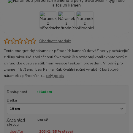
Ohodnotit produkt
Tento energetický náramek z přírodních kamenů dotváří perly pocházející
z dílny rakouské společnosti Swarovski® a ozdobný korálek vyrobený z
chirurgické oceli ve stříbrném vysoce lesklém provedení. Vhodný pro
znamení: Blíženci, Lev, Panna, Rak Kvalitní ručně vyráběný korálkový
náramek z přírodních k...
celý popis
Dostupnost
skladem
Délka
Cena před
590 Kč
slevou
Ušetříte
206 Kč (
35
% sleva)