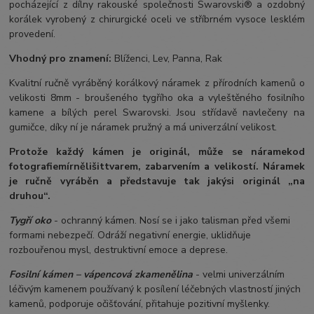
pocházející z dílny rakouské společnosti Swarovski® a ozdobný
korálek vyrobený z chirurgické oceli ve stříbrném vysoce lesklém
provedení.
Vhodný pro znamení:
Blíženci, Lev, Panna, Rak
Kvalitní ručně vyráběný korálkový náramek z přírodních kamenů o
velikosti 8mm - broušeného tygřího oka a vyleštěného fosilního
kamene a bílých perel Swarovski. Jsou střídavě navlečeny na
gumičce, díky ní je náramek pružný a má univerzální velikost.
Protože každý kámen je originál, může se náramek
od
fotografie
mírně
lišit
tvarem, zabarvením a velikostí
. Náramek
je ručně vyráběn a představuje tak jakýsi originál „na
druhou“.
Tygří oko
- ochranný kámen. Nosí se i jako talisman před všemi
formami nebezpečí. Odráží negativní energie, uklidňuje
rozbouřenou mysl, destruktivní emoce a deprese.
Fosilní kámen – vápencová zkamenělina
- velmi univerzálním
léčivým kamenem používaný k posílení léčebných vlastností jiných
kamenů, podporuje očišťování, přitahuje pozitivní myšlenky.