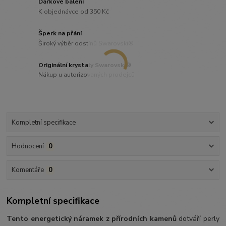
Dárkové balení
K objednávce od 350 Kč
Šperk na přání
Široký výběr odstínů Swarovski®
Originální krystaly Swarovski®
Nákup u autorizovaných prodejců
Kompletní specifikace
Hodnocení
0
Komentáře
0
Kompletní specifikace
Tento energetický náramek z přírodních kamenů
dotváří perly