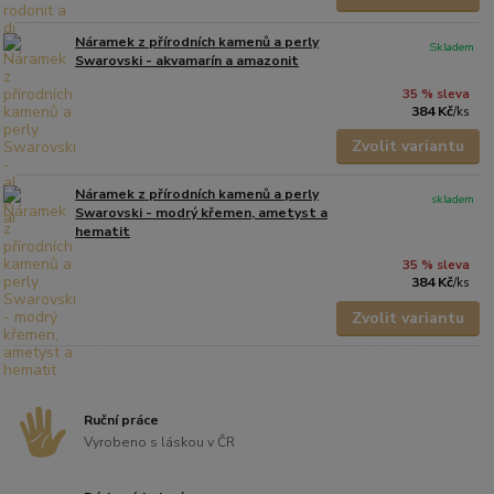
Náramek z přírodních kamenů a perly
Skladem
Swarovski - akvamarín a amazonit
35 % sleva
384 Kč
/
ks
Zvolit variantu
Náramek z přírodních kamenů a perly
skladem
Swarovski - modrý křemen, ametyst a
hematit
35 % sleva
384 Kč
/
ks
Zvolit variantu
Ruční práce
Vyrobeno s láskou v ČR