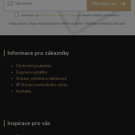
Přihlásit se
Souhlasím se
zpracováním osobních údajů
za účelem rozesílky newsletteru.
Vaše osobní údaje neposkytujeme třetím osobám. Můžete se kdykoli odhlásit.
Informace pro zákazníky
Obchodní podmínky
Doprava a platba
Vrácení, výměna a reklamace
🎁
Vrácení nevhodného dárku
Kontakty
Inspirace pro vás