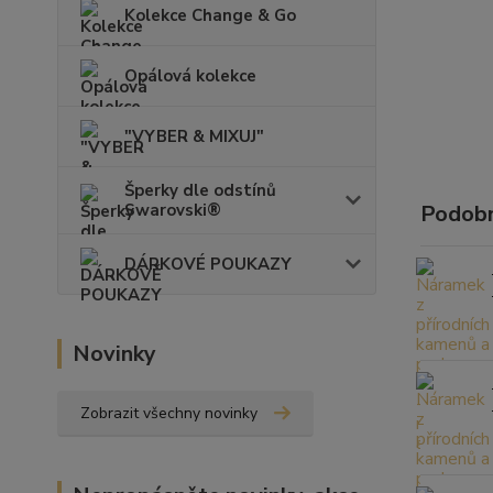
Kolekce Change & Go
Opálová kolekce
"VYBER & MIXUJ"
Šperky dle odstínů
Swarovski®
Podobn
DÁRKOVÉ POUKAZY
Novinky
Zobrazit všechny novinky