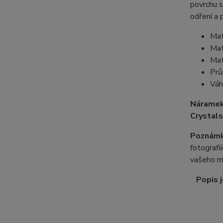
povrchu s
odření a 
Mat
Mat
Mat
Prů
Váh
Náramek
Crystals
Poznámk
fotografi
vašeho m
Popis j