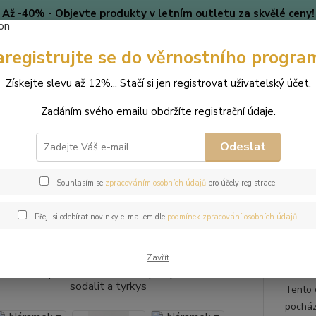
Až -40% - Objevte produkty v letním outletu za skvělé ceny!
Platí do vyprodání zásob.
aregistrujte se do věrnostního progra
🎄 VÁNOCE
Blog
Získejte slevu až 12%... Stačí si jen registrovat uživatelský účet.
Nevíte
Hledat
Zadáním svého emailu obdržíte registrační údaje.
+420
(Po-Pá
Odeslat
perky
Náramky
Náramek z přírodních kamenů a perly Swarovski - so
Souhlasím se
zpracováním osobních údajů
pro účely registrace.
mek z přírodních kamenů a perly
Přeji si odebírat novinky e-mailem dle
podmínek zpracování osobních údajů
.
ys
Zavřít
Tento 
pocház