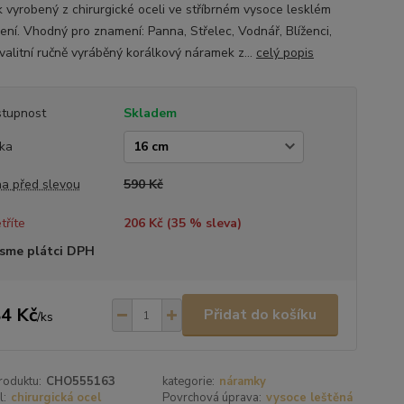
k vyrobený z chirurgické oceli ve stříbrném vysoce lesklém
ení. Vhodný pro znamení: Panna, Střelec, Vodnář, Blíženci,
valitní ručně vyráběný korálkový náramek z...
celý popis
tupnost
Skladem
ka
a před slevou
590 Kč
tříte
206 Kč (
35
% sleva)
sme plátci DPH
4 Kč
Přidat do košíku
/
ks
roduktu:
CHO555163
kategorie:
náramky
l:
chirurgická ocel
Povrchová úprava:
vysoce leštěná