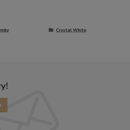
amky
Crystal White
y!
.