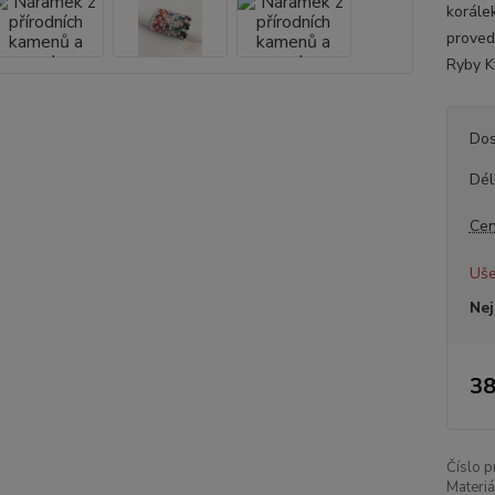
korále
proved
Ryby K
Dos
Dél
Cen
Uše
Nej
38
Číslo p
Materiá