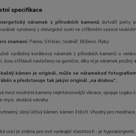
tní specifikace
nergetický náramek z přírodních kamenů
dotváří perly p
orálek vyrobený z chirurgické oceli ve stříbrném vysoce lesklém
pro znamení:
Panna, Střelec, Vodnář, Blíženci, Ryby
 ručně vyráběný korálkový náramek z přírodních kamenů o veliko
. Jsou střídavě navlečeny na gumičce, díky ní je náramek pružný a
 každý kámen je originál, může se náramek
od fotografie
m
ráběn a představuje tak jakýsi originál „na druhou“.
á mezi modrými kameny nejintenzivnější vibrace, spojuje logiku s i
je mysl, dodává odvahu.
ochranný, silný léčivý kámen, kámen štěstí. Vhodný pro meditace, do
ká ocel
je známa pro své vynikající vlastnosti - je hypoalergenní,