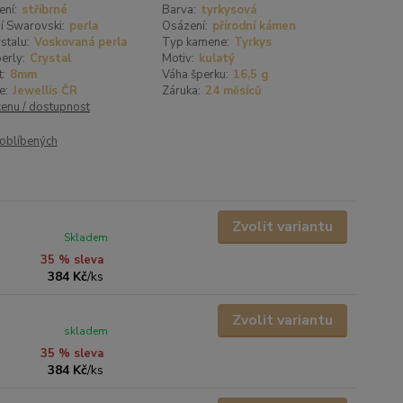
ení:
stříbrné
Barva:
tyrkysová
í Swarovski:
perla
Osázení:
přírodní kámen
stalu:
Voskovaná perla
Typ kamene:
Tyrkys
erly:
Crystal
Motiv:
kulatý
t:
8mm
Váha šperku:
16,5 g
e:
Jewellis ČR
Záruka:
24 měsíců
cenu / dostupnost
oblíbených
Zvolit variantu
Skladem
35 % sleva
384 Kč
/
ks
Zvolit variantu
skladem
35 % sleva
384 Kč
/
ks