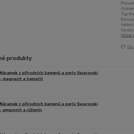
Proved
Osázen
Typ kry
Barva p
Velikos
Výrobc
Hlídat 
Do 
é produkty
Náramek z přírodních kamenů a perly Swarovski
- magnezit a hematit
Náramek z přírodních kamenů a perly Swarovski
- amazonit a růženín