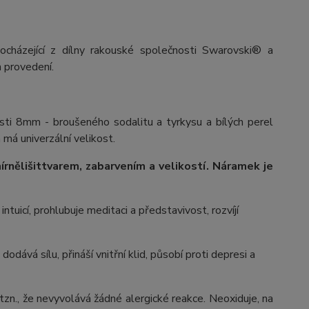
ocházející z dílny rakouské společnosti Swarovski® a
 provedení.
sti 8mm - broušeného sodalitu a tyrkysu a bílých perel
 má univerzální velikost.
írně
lišit
tvarem, zabarvením a velikostí
. Náramek je
ntuicí, prohlubuje meditaci a představivost, rozvíjí
dává sílu, přináší vnitřní klid, působí proti depresi a
 tzn., že nevyvolává žádné alergické reakce. Neoxiduje, na