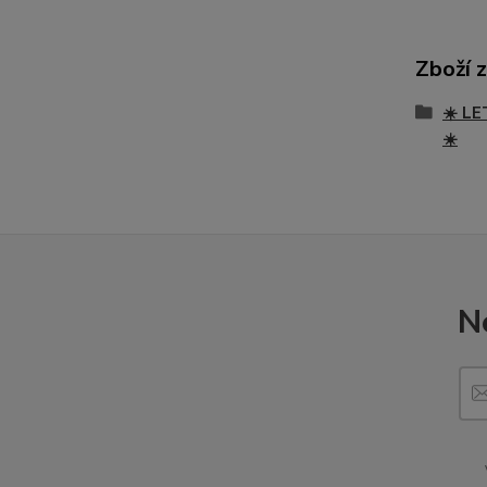
Zboží 
☀️ LE
☀️
N