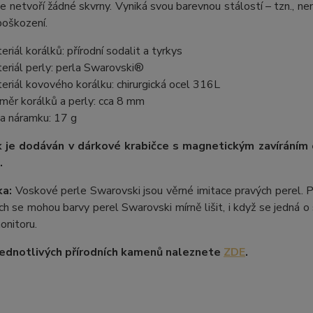
e netvoří žádné skvrny. Vyniká svou barevnou stálostí – tzn., nem
poškození.
eriál korálků: přírodní sodalit a tyrkys
eriál perly: perla Swarovski®
eriál kovového korálku: chirurgická ocel 316L
měr korálků a perly: cca 8 mm
a náramku: 17 g
 je dodáván v dárkové krabičce s magnetickým zavíráním
.
a:
Voskové perle Swarovski jsou věrné imitace pravých perel.
P
ích se mohou barvy perel Swarovski mírně lišit, i když se jedná o 
onitoru.
ednotlivých přírodních kamenů naleznete
ZDE
.