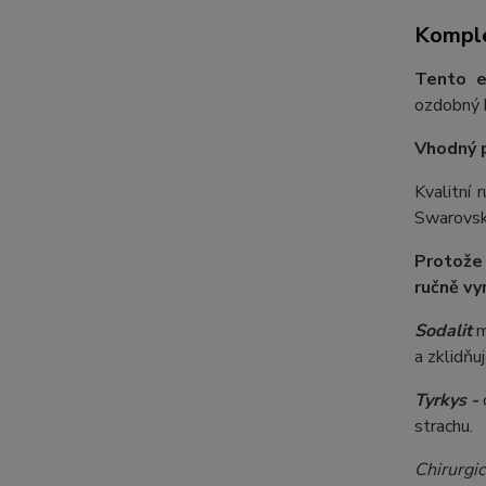
Komple
Tento e
ozdobný k
Vhodný 
Kvalitní
Swarovski
Protože
ručně vy
Sodalit
m
a zklidňu
Tyrkys -
strachu.
Chirurgic