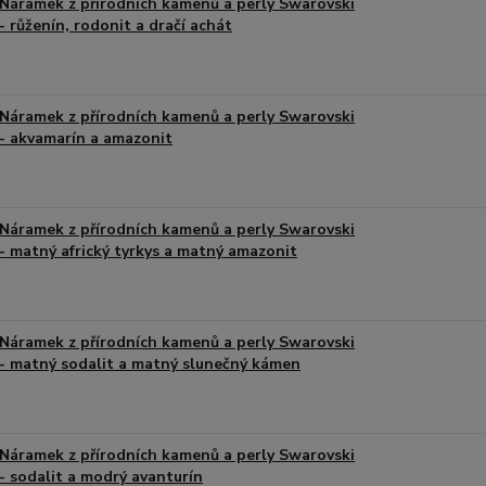
Náramek z přírodních kamenů a perly Swarovski
- růženín, rodonit a dračí achát
Náramek z přírodních kamenů a perly Swarovski
- akvamarín a amazonit
Náramek z přírodních kamenů a perly Swarovski
- matný africký tyrkys a matný amazonit
Náramek z přírodních kamenů a perly Swarovski
- matný sodalit a matný slunečný kámen
Náramek z přírodních kamenů a perly Swarovski
- sodalit a modrý avanturín