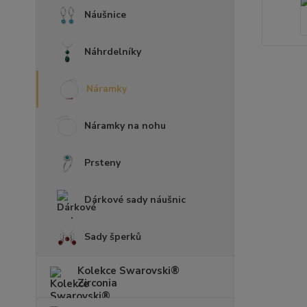
Náušnice
Náhrdelníky
Náramky
Náramky na nohu
Prsteny
Dárkové sady náušnic
Sady šperků
Kolekce Swarovski®
Zirconia