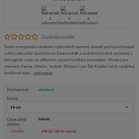
Ohodnotit produkt
Tento energetický náramek z přírodních kamenů dotváří perly pocházející
z dílny rakouské společnosti Swarovski® a ozdobný korálek vyrobený z
chirurgické oceli ve stříbrném vysoce lesklém provedení. Vhodný pro
znamení: Panna, Střelec, Vodnář, Blíženci, Lev, Štír Kvalitní ručně vyráběný
korálkový nára...
celý popis
Dostupnost
skladem
Délka
Cena před
590 Kč
slevou
Ušetříte
206 Kč (
35
% sleva)