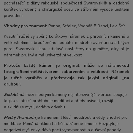
pocházející z dílny rakouské společnosti Swarovski® a ozdobný
korálek vyrobený z chirurgické oceli ve stříbrném vysoce lesklém
provedení.
Vhodný pro znamení:
Panna, Střelec, Vodnář, Blíženci, Lev, Štír
Kvalitní ručně vyráběný korálkový náramek z přírodních kamenů o
velikosti 8mm - broušeného sodalitu, modrého avanturínu a bílých
perel Swarovski. Jsou střídavě navlečeny na gumičce, díky ní je
náramek pružný a má univerzální velikost.
Protože každý kámen je originál, může se náramek
od
fotografie
mírně
lišit
tvarem, zabarvením a velikostí
. Náramek
je ručně vyráběn a představuje tak jakýsi originál „na
druhou“.
Sodalit
má mezi modrými kameny nejintenzivnější vibrace, spojuje
logiku s intuicí, prohlubuje meditaci a představivost, rozvíjí
a zklidňuje mysl, dodává odvahu.
Modrý Avanturín
je kamenem štěstí, moudrosti a vědy, vhodný pro
meditace. Pomáhá uklidnit a tišit utrápené emoce. Rozptyluje
negativní myšlenky, dává pocit vyrovnanosti a duševní pohody.