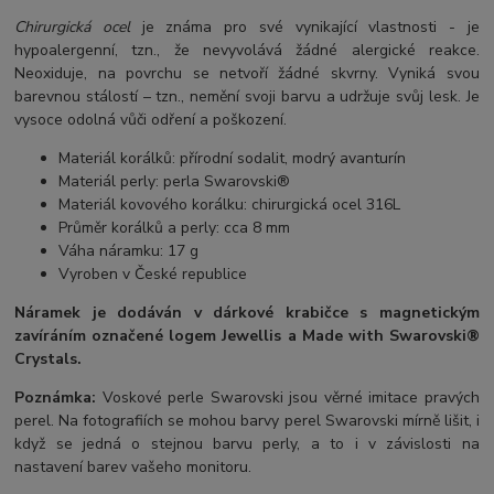
Chirurgická ocel
je známa pro své vynikající vlastnosti - je
hypoalergenní, tzn., že nevyvolává žádné alergické reakce.
Neoxiduje, na povrchu se netvoří žádné skvrny. Vyniká svou
barevnou stálostí – tzn., nemění svoji barvu a udržuje svůj lesk. Je
vysoce odolná vůči odření a poškození.
Materiál korálků: přírodní sodalit, modrý avanturín
Materiál perly: perla Swarovski®
Materiál kovového korálku: chirurgická ocel 316L
Průměr korálků a perly: cca 8 mm
Váha náramku: 17 g
Vyroben v České republice
Náramek je dodáván v dárkové krabičce s magnetickým
zavíráním označené logem Jewellis a Made with Swarovski®
Crystals.
Poznámka:
Voskové perle Swarovski jsou věrné imitace pravých
perel. Na fotografiích se mohou barvy perel Swarovski mírně lišit, i
když se jedná o stejnou barvu perly, a to i v závislosti na
nastavení barev vašeho monitoru.