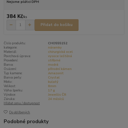
Nejsme plátci DPH
384 Kč
/
ks
Přidat do košíku
Číslo produktu:
CHO555152
kategorie:
náramky
Materiál:
chirurgická ocel
Povrchová úprava:
vysoce leštěná
Provedení:
stříbrné
Barva:
modrá
Osázení:
přírodní kámen
Typ kamene:
Amazonit
Barva perly:
Crystal
Motiv:
kulatý
Velikost:
8mm
Váha šperku:
17 g
Výrobce:
Jewellis ČR
Záruka:
24 měsíců
Hlídat cenu / dostupnost
Do oblíbených
Podobné produkty