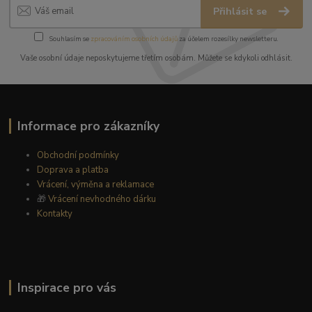
Přihlásit se
Souhlasím se
zpracováním osobních údajů
za účelem rozesílky newsletteru.
Vaše osobní údaje neposkytujeme třetím osobám. Můžete se kdykoli odhlásit.
Informace pro zákazníky
Obchodní podmínky
Doprava a platba
Vrácení, výměna a reklamace
🎁
Vrácení nevhodného dárku
Kontakty
Inspirace pro vás