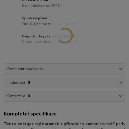
Dárkové balení
K objednávce od 350 Kč
Šperk na přání
Široký výběr odstínů Swarovski®
Originální krystaly Swarovski®
Nákup u autorizovaných prodejců
Kompletní specifikace
Hodnocení
0
Komentáře
0
Kompletní specifikace
Tento energetický náramek z přírodních kamenů
dotváří perly