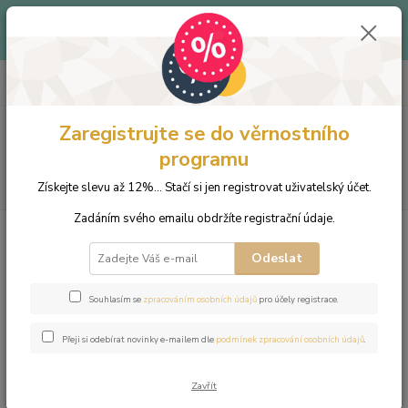
Až -40% - Objevte produkty v letním outletu za skvělé ceny!
Platí do vyprodání zásob.
0
ks
+420 703 333 536
CZK
za
0 Kč
(Po-Pá, 9-15:30 hod.)
Zaregistrujte se do věrnostního
Menu
programu
Hledat
Získejte slevu až 12%... Stačí si jen registrovat uživatelský účet.
Zadáním svého emailu obdržíte registrační údaje.
Úvod
Šperky
Náramky
Náramek z přírodních kamenů a perly
Swarovski - sluneční kámen a černý achát
Odeslat
Náramek z přírodních kamenů a
Souhlasím se
zpracováním osobních údajů
pro účely registrace.
perly Swarovski - sluneční kámen
a černý achát
Přeji si odebírat novinky e-mailem dle
podmínek zpracování osobních údajů
.
Zavřít