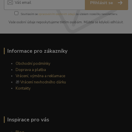
Přihlásit se
Souhlasím se
zpracováním osobních údajů
za účelem rozesílky newsletteru.
Vaše osobní údaje neposkytujeme třetím osobám. Můžete se kdykoli odhlásit.
Informace pro zákazníky
Obchodní podmínky
Doprava a platba
Vrácení, výměna a reklamace
🎁
Vrácení nevhodného dárku
Kontakty
Inspirace pro vás