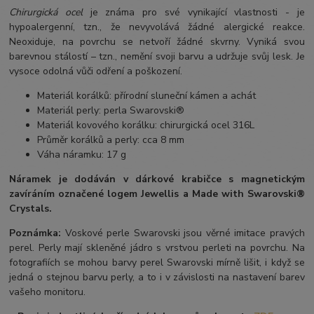
Chirurgická ocel
je známa pro své vynikající vlastnosti - je
hypoalergenní, tzn., že nevyvolává žádné alergické reakce.
Neoxiduje, na povrchu se netvoří žádné skvrny. Vyniká svou
barevnou stálostí – tzn., nemění svoji barvu a udržuje svůj lesk. Je
vysoce odolná vůči odření a poškození.
Materiál korálků: přírodní sluneční kámen a achát
Materiál perly: perla Swarovski®
Materiál kovového korálku: chirurgická ocel 316L
Průměr korálků a perly: cca 8 mm
Váha náramku: 17 g
Náramek je dodáván v dárkové krabičce s magnetickým
zavíráním označené logem Jewellis a Made with Swarovski®
Crystals.
Poznámka:
Voskové perle Swarovski jsou věrné imitace pravých
perel.
Perly mají skleněné jádro s vrstvou perleti na povrchu.
Na
fotografiích se mohou barvy perel Swarovski mírně lišit, i když se
jedná o stejnou barvu perly, a to i v závislosti na nastavení barev
vašeho monitoru.