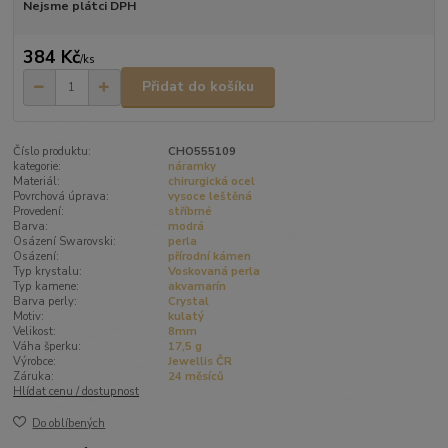
Nejsme plátci DPH
384 Kč
/
ks
Přidat do košíku
Číslo produktu:
CHO555109
kategorie:
náramky
Materiál:
chirurgická ocel
Povrchová úprava:
vysoce leštěná
Provedení:
stříbrné
Barva:
modrá
Osázení Swarovski:
perla
Osázení:
přírodní kámen
Typ krystalu:
Voskovaná perla
Typ kamene:
akvamarín
Barva perly:
Crystal
Motiv:
kulatý
Velikost:
8mm
Váha šperku:
17,5 g
Výrobce:
Jewellis ČR
Záruka:
24 měsíců
Hlídat cenu / dostupnost
Do oblíbených