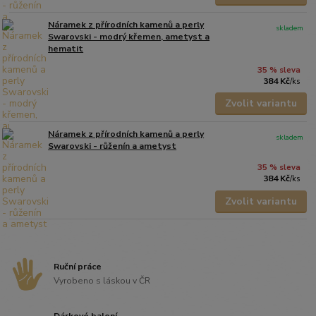
Náramek z přírodních kamenů a perly
skladem
Swarovski - modrý křemen, ametyst a
hematit
35 % sleva
384 Kč
/
ks
Zvolit variantu
Náramek z přírodních kamenů a perly
skladem
Swarovski - růženín a ametyst
35 % sleva
384 Kč
/
ks
Zvolit variantu
Ruční práce
Vyrobeno s láskou v ČR