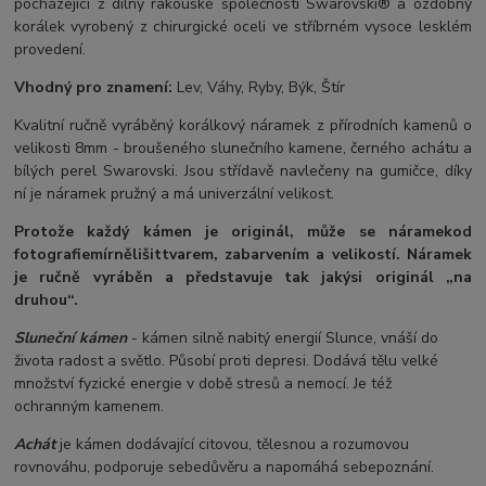
pocházející z dílny rakouské společnosti Swarovski® a ozdobný
korálek vyrobený z chirurgické oceli ve stříbrném vysoce lesklém
provedení.
Vhodný pro znamení:
Lev, Váhy, Ryby, Býk, Štír
Kvalitní ručně vyráběný korálkový náramek z přírodních kamenů o
velikosti 8mm - broušeného slunečního kamene, černého achátu a
bílých perel Swarovski. Jsou střídavě navlečeny na gumičce, díky
ní je náramek pružný a má univerzální velikost.
Protože každý kámen je originál, může se náramek
od
fotografie
mírně
lišit
tvarem, zabarvením a velikostí
. Náramek
je ručně vyráběn a představuje tak jakýsi originál „na
druhou“.
Sluneční kámen
- kámen silně nabitý energií Slunce, vnáší do
života radost a světlo. Působí proti depresi. Dodává tělu velké
množství fyzické energie v době stresů a nemocí. Je též
ochranným kamenem.
Achát
je kámen dodávající citovou, tělesnou a rozumovou
rovnováhu, podporuje sebedůvěru a napomáhá sebepoznání.