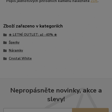
Popis jednotlivých přírodních kamenů naleznete
ZDE
.
Zboží zařazeno v kategoriích
☀️ LETNÍ OUTLET: až -40% ☀️
Šperky
Náramky
Crystal White
Nepropásněte novinky, akce a
slevy!