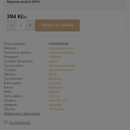
Nejsme plátci DPH
384 Kč
/
ks
Přidat do košíku
Číslo produktu:
CHO555158
Materiál:
chirurgická ocel
Povrchová úprava:
vysoce leštěná
Provedení:
stříbrné
Osázení Swarovski:
perla
Typ krystalu:
Voskovaná perla
Osázení:
přírodní kámen
Velikost:
8mm
Typ kamene:
Růženín
Barva perly:
Crystal
Barva:
korálová
Motiv:
kulatý
Váha šperku:
16,5 g
Výrobce:
Jewellis ČR
kategorie:
náramky
Záruka:
24 měsíců
Hlídat cenu / dostupnost
Do oblíbených