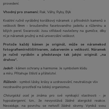
provedení.
Vhodný pro znamení:
Rak, Váhy, Ryby, Býk
Kvalitní ručně vyráběný korálkový náramek z přírodních kamenů o
velikosti 8mm - broušeného fasetovaného jadeitu a růženínu a
bílých perel Swarovski. Jsou střídavě navlečeny na gumičce, díky
ní je náramek pružný a má univerzální velikost.
Protože každý kámen je originál, může se náramek
od
fotografie
mírně
lišit
tvarem, zabarvením a velikostí
. Náramek
je ručně vyráběn a představuje tak jakýsi originál „na
druhou“.
Jadeit
- kámen ochrany a harmonie. Je symbolem klidu
a míru. Přitahuje štěstí a přátelství.
Růženín
- symbol lásky, krásy a uzdravování, neutralizuje vliv
nezdravého prostředí na lidský organismus.
Chirurgická ocel
je známa pro své vynikající vlastnosti - je
hypoalergenní, tzn., že nevyvolává žádné alergické reakce.
Neoxiduje, na povrchu se netvoří žádné skvrny. Vyniká svou