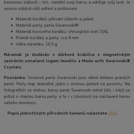
barevnou stálostí – tzn., nemění svoji barvu a udržuje svůj lesk. Je
vysoce odolná vůči odření a poškození.
Materiál korálků: přírodní růženín a jadeit
Materiál perly: perla Swarovski®
Materiál kovového korálku: chirurgická ocel 316L
Průměr korálků a perly: cca 8 mm
Váha náramku: 16,5 g
Náramek je dodáván v dárkové krabičce s magnetickým
zavíráním označené logem Jewellis a Made with Swarovski®
Crystals.
Poznámka:
Voskové perle Swarovski jsou věrné imitace pravých
perel.
Perly mají skleněné jádro s vrstvou perleti na povrchu.
Na
fotografiích se mohou barvy perel Swarovski mírně lišit, i když se
jedná o stejnou barvu perly, a to i v závislosti na nastavení barev
vašeho monitoru.
Popis jednotlivých přírodních kamenů naleznete
ZDE
.