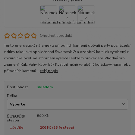
Ohodnotit produkt
Tento energetický náramek z přírodních kamenů dotváří perly pocházející
z dílny rakouské společnosti Swarovski® a ozdobný korálek vyrobený z
chirurgické oceli ve stříbrném vysoce lesklém provedení. Vhodný pro
znamení: Rak, Váhy, Ryby, Býk Kvalitní ručně vyráběný korálkový náramek z
přírodních kamenů...
celý popis
Dostupnost
skladem
Délka
Cena před
590 Kč
slevou
Ušetříte
206 Kč (
35
% sleva)