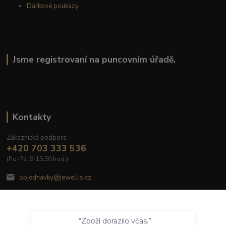
Dárkové poukazy
Jsme registrovaní na puncovním úřadě.
Kontakty
Zákaznická podpora
+420 703 333 536
(Po-Pá, 9-15:30 hod.)
objednavky@jewellis.cz
Souhlasím
“Zboží dorazilo včas.”
Nastavení