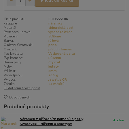
Přidat do košíku
Číslo produktu:
CHO555106
kategorie:
náramky
Materiál:
chirurgická ocel
Povrchová úprava:
vysoce leštěná
Provedení:
stříbrné
Barva:
růžová
Osázení Swarovski:
perla
Osázení:
přírodní kámen
Typ krystalu:
Voskovaná perla
Typ kamene:
Růženín
Barva perly:
Crystal
Motiv:
kulatý
Velikost:
8mm
Váha šperku:
20,5 g
Výrobce:
Jewellis ČR
Záruka:
24 měsíců
Hlídat cenu / dostupnost
Do oblíbených
Podobné produkty
Náramek z přírodních kamenů a perly
skladem
Swarovski - růženín a ametyst