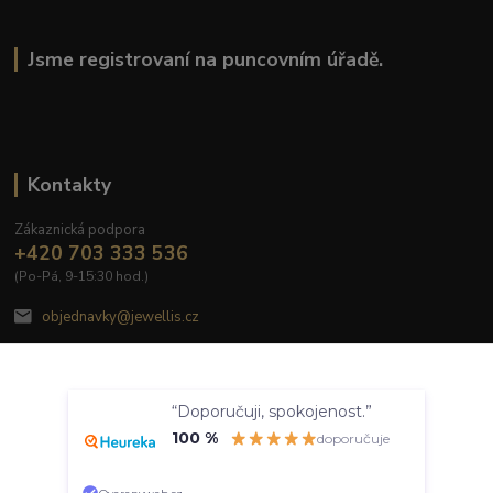
Jsme registrovaní na puncovním úřadě.
Kontakty
Zákaznická podpora
+420 703 333 536
(Po-Pá, 9-15:30 hod.)
objednavky@jewellis.cz
Souhlasím
“Doporučuji, spokojenost.”
Nastavení
100 %
doporučuje
© 2020 Jewellis.cz
Souhlas můžete odmítnout
zde
.