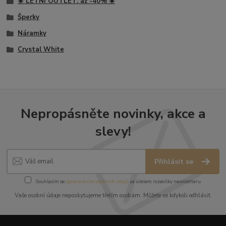
☀️ LETNÍ OUTLET: až -40% ☀️
Šperky
Náramky
Crystal White
Nepropásněte novinky, akce a
slevy!
Přihlásit se
Souhlasím se
zpracováním osobních údajů
za účelem rozesílky newsletteru.
Vaše osobní údaje neposkytujeme třetím osobám. Můžete se kdykoli odhlásit.