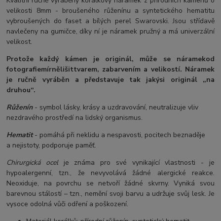
Kvalitní ručně vyráběný korálkový náramek z přírodních kamenů o
velikosti 8mm - broušeného růženínu a syntetického hematitu
vybroušených do faset a bílých perel Swarovski. Jsou střídavě
navlečeny na gumičce, díky ní je náramek pružný a má univerzální
velikost.
Protože každý kámen je originál, může se náramek
od
fotografie
mírně
lišit
tvarem, zabarvením a velikostí
. Náramek
je ručně vyráběn a představuje tak jakýsi originál „na
druhou“.
Růženín
- symbol lásky, krásy a uzdravování, neutralizuje vliv
nezdravého prostředí na lidský organismus.
Hematit
- pomáhá při neklidu a nespavosti, pocitech beznaděje
a nejistoty, podporuje paměť.
Chirurgická ocel
je známa pro své vynikající vlastnosti - je
hypoalergenní, tzn., že nevyvolává žádné alergické reakce.
Neoxiduje, na povrchu se netvoří žádné skvrny. Vyniká svou
barevnou stálostí – tzn., nemění svoji barvu a udržuje svůj lesk. Je
vysoce odolná vůči odření a poškození.