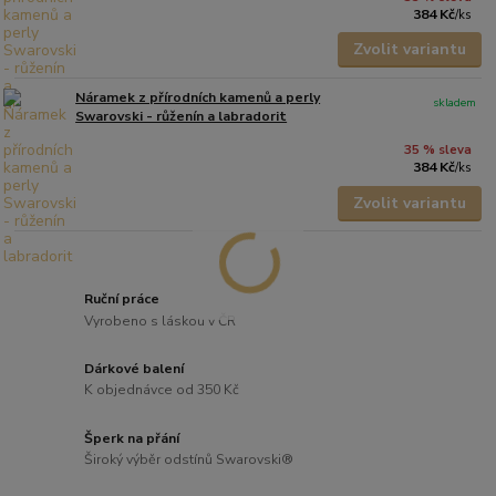
384 Kč
/
ks
Zvolit variantu
Náramek z přírodních kamenů a perly
skladem
Swarovski - růženín a labradorit
35 % sleva
384 Kč
/
ks
Zvolit variantu
Ruční práce
Vyrobeno s láskou v ČR
Dárkové balení
K objednávce od 350 Kč
Šperk na přání
Široký výběr odstínů Swarovski®