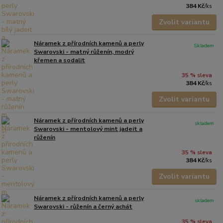
384 Kč
/
ks
Zvolit variantu
Náramek z přírodních kamenů a perly
Skladem
Swarovski - matný růženín, modrý
křemen a sodalit
35 % sleva
384 Kč
/
ks
Zvolit variantu
Náramek z přírodních kamenů a perly
skladem
Swarovski - mentolový mint jadeit a
růženín
35 % sleva
384 Kč
/
ks
Zvolit variantu
Náramek z přírodních kamenů a perly
skladem
Swarovski - růženín a černý achát
35 % sleva