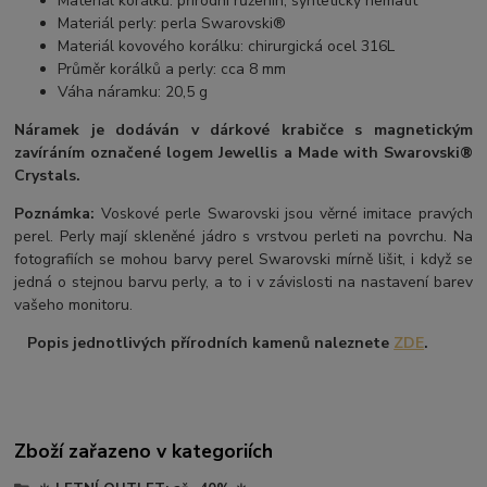
Materiál korálků: přírodní růženín, syntetický hematit
Materiál perly: perla Swarovski®
Materiál kovového korálku: chirurgická ocel 316L
Průměr korálků a perly: cca 8 mm
Váha náramku: 20,5 g
Náramek je dodáván v dárkové krabičce s magnetickým
zavíráním označené logem Jewellis a Made with Swarovski®
Crystals.
Poznámka:
Voskové perle Swarovski jsou věrné imitace pravých
perel.
Perly mají skleněné jádro s vrstvou perleti na povrchu.
Na
fotografiích se mohou barvy perel Swarovski mírně lišit, i když se
jedná o stejnou barvu perly, a to i v závislosti na nastavení barev
vašeho monitoru.
Popis jednotlivých přírodních kamenů naleznete
ZDE
.
Zboží zařazeno v kategoriích