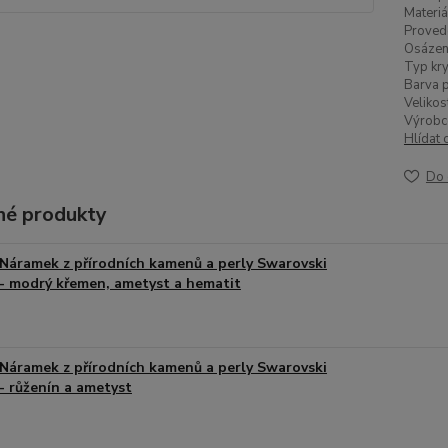
Materiá
Proved
Osázen
Typ kry
Barva p
Velikos
Výrobc
Hlídat 
Do 
é produkty
Náramek z přírodních kamenů a perly Swarovski
- modrý křemen, ametyst a hematit
Náramek z přírodních kamenů a perly Swarovski
- růženín a ametyst