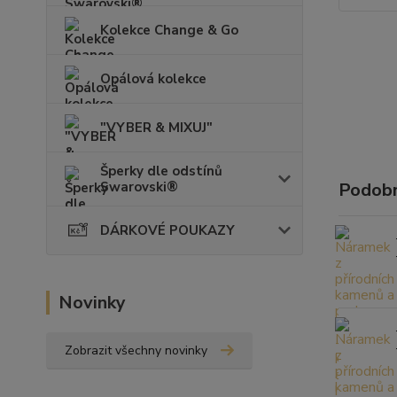
Kolekce Change & Go
Opálová kolekce
"VYBER & MIXUJ"
Šperky dle odstínů
Swarovski®
Podobn
DÁRKOVÉ POUKAZY
Novinky
Zobrazit všechny novinky