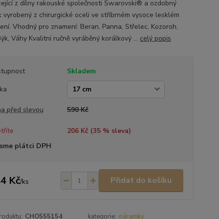
ející z dílny rakouské společnosti Swarovski® a ozdobný
k vyrobený z chirurgické oceli ve stříbrném vysoce lesklém
ení. Vhodný pro znamení: Beran, Panna, Střelec, Kozoroh,
ýk, Váhy Kvalitní ručně vyráběný korálkový ...
celý popis
tupnost
Skladem
ka
a před slevou
590 Kč
tříte
206 Kč (
35
% sleva)
sme plátci DPH
4 Kč
Přidat do košíku
/
ks
roduktu:
CHO555154
kategorie:
náramky