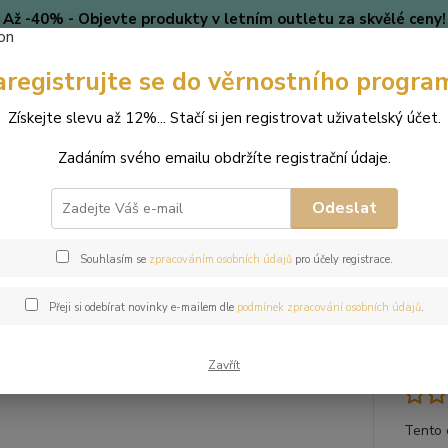
Až -40% - Objevte produkty v letním outletu za skvělé ceny!
Platí do vyprodání zásob.
Doprava od 39 Kč k nákupu nad
399 Kč
.
aregistrujte se do věrnostního progra
🎄 VÁNOCE
Blog
Získejte slevu až 12%... Stačí si jen registrovat uživatelský účet.
Zadáním svého emailu obdržíte registrační údaje.
Nevíte
Hledat
+420
(Po-Pá
Odeslat
perky
Náramky
Náramek z přírodních kamenů a perly Swarovski - rů
Souhlasím se
zpracováním osobních údajů
pro účely registrace.
mek z přírodních kamenů a perly
Přeji si odebírat novinky e-mailem dle
podmínek zpracování osobních údajů
.
yst
Zavřít
Tento 