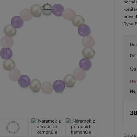
pocház
korále
proved
Ryby, B
Dos
Dél
Cen
Uše
Nej
38
Číslo p