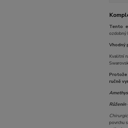
Komple
Tento e
ozdobný k
Vhodný 
Kvalitní 
Swarovski
Protože
ručně vy
Amethys
Růženín
-
Chirurgic
povrchu s