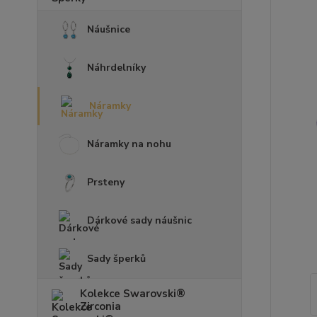
Náušnice
Náhrdelníky
Náramky
Náramky na nohu
Prsteny
Dárkové sady náušnic
Sady šperků
Kolekce Swarovski®
Zirconia