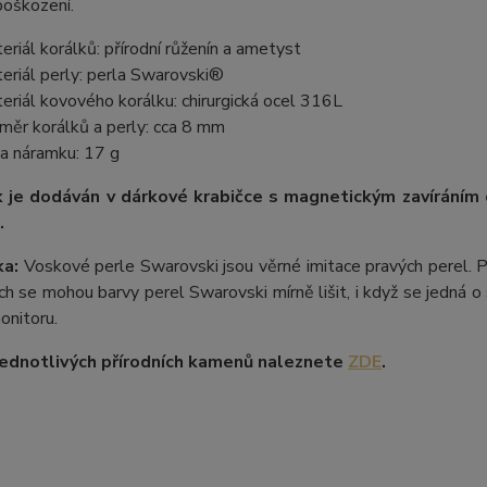
poškození.
eriál korálků: přírodní růženín a ametyst
eriál perly: perla Swarovski®
eriál kovového korálku: chirurgická ocel 316L
měr korálků a perly: cca 8 mm
a náramku: 17 g
 je dodáván v dárkové krabičce s magnetickým zavíráním
.
a:
Voskové perle Swarovski jsou věrné imitace pravých perel.
P
ích se mohou barvy perel Swarovski mírně lišit, i když se jedná o 
onitoru.
ednotlivých přírodních kamenů naleznete
ZDE
.