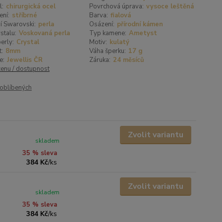
l:
chirurgická ocel
Povrchová úprava:
vysoce leštěná
ení:
stříbrné
Barva:
fialová
í Swarovski:
perla
Osázení:
přírodní kámen
stalu:
Voskovaná perla
Typ kamene:
Ametyst
erly:
Crystal
Motiv:
kulatý
t:
8mm
Váha šperku:
17 g
e:
Jewellis ČR
Záruka:
24 měsíců
cenu / dostupnost
oblíbených
Zvolit variantu
skladem
35 % sleva
384 Kč
/
ks
Zvolit variantu
skladem
35 % sleva
384 Kč
/
ks