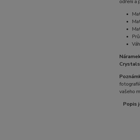
odření a 
Mat
Mat
Mat
Prů
Váh
Náramek
Crystals
Poznámk
fotografi
vašeho m
Popis j