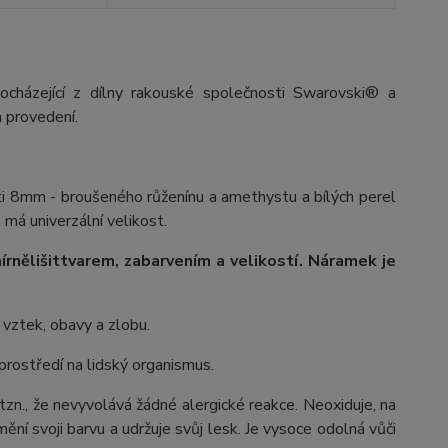
ocházející z dílny rakouské společnosti Swarovski® a
 provedení.
ti 8mm - broušeného růženínu a amethystu a bílých perel
 má univerzální velikost.
írně
lišit
tvarem, zabarvením a velikostí
. Náramek je
, vztek, obavy a zlobu.
 prostředí na lidský organismus.
 tzn., že nevyvolává žádné alergické reakce. Neoxiduje, na
ění svoji barvu a udržuje svůj lesk. Je vysoce odolná vůči