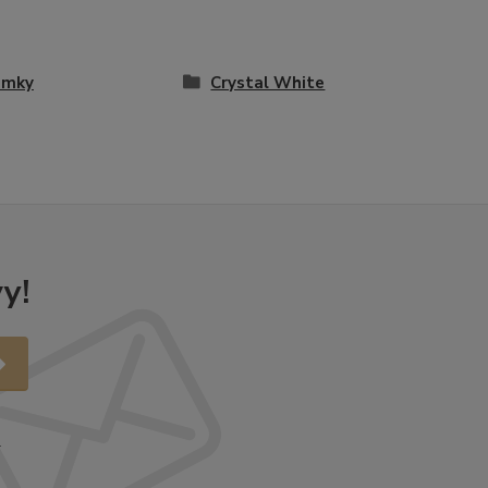
amky
Crystal White
y!
.