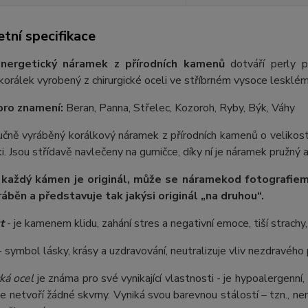
tní specifikace
nergetický náramek z přírodních kamenů
dotváří perly p
orálek vyrobený z chirurgické oceli ve stříbrném vysoce lesklém
pro znamení:
Beran, Panna, Střelec, Kozoroh, Ryby, Býk, Váhy
ručně vyráběný korálkový náramek z přírodních kamenů o velikos
. Jsou střídavě navlečeny na gumičce, díky ní je náramek pružný a
 každý kámen je originál, může se náramek
od fotografie
m
ráběn a představuje tak jakýsi originál „na druhou“.
t
- je kamenem klidu, zahání stres a negativní emoce, tiší strachy
 symbol lásky, krásy a uzdravování, neutralizuje vliv nezdravého
ká ocel
je známa pro své vynikající vlastnosti - je hypoalergenní,
e netvoří žádné skvrny. Vyniká svou barevnou stálostí – tzn., nem