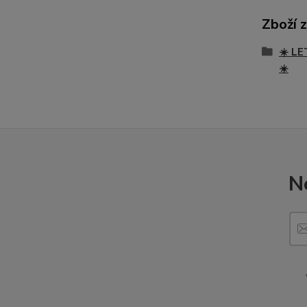
Zboží 
☀️ LE
☀️
N