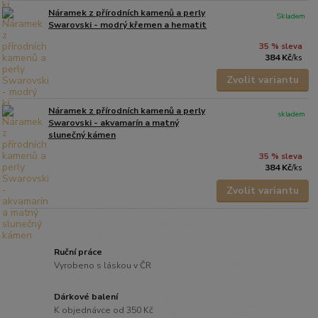
Náramek z přírodních kamenů a perly
Skladem
Swarovski - modrý křemen a hematit
35 % sleva
384 Kč
/
ks
Zvolit variantu
Náramek z přírodních kamenů a perly
skladem
Swarovski - akvamarín a matný
slunečný kámen
35 % sleva
384 Kč
/
ks
Zvolit variantu
Ruční práce
Vyrobeno s láskou v ČR
Dárkové balení
K objednávce od 350 Kč