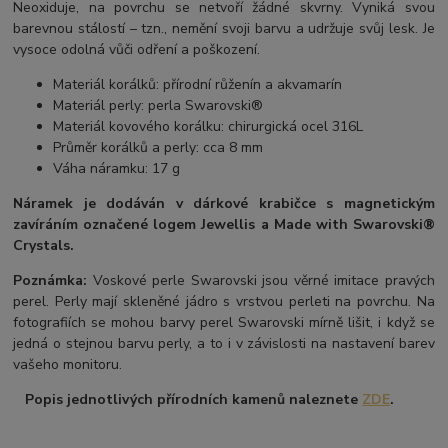
Neoxiduje, na povrchu se netvoří žádné skvrny. Vyniká svou
barevnou stálostí – tzn., nemění svoji barvu a udržuje svůj lesk. Je
vysoce odolná vůči odření a poškození.
Materiál korálků: přírodní růženín a akvamarín
Materiál perly: perla Swarovski®
Materiál kovového korálku: chirurgická ocel 316L
Průměr korálků a perly: cca 8 mm
Váha náramku: 17 g
Náramek je dodáván v dárkové krabičce s magnetickým
zavíráním označené logem Jewellis a Made with Swarovski®
Crystals.
Poznámka:
Voskové perle Swarovski jsou věrné imitace pravých
perel.
Perly mají skleněné jádro s vrstvou perleti na povrchu.
Na
fotografiích se mohou barvy perel Swarovski mírně lišit, i když se
jedná o stejnou barvu perly, a to i v závislosti na nastavení barev
vašeho monitoru.
Popis jednotlivých přírodních kamenů naleznete
ZDE
.