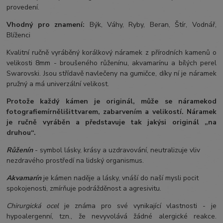
provedení.
Vhodný pro znamení:
Býk, Váhy, Ryby, Beran, Štír, Vodnář,
Blíženci
Kvalitní ručně vyráběný korálkový náramek z přírodních kamenů o
velikosti 8mm - broušeného růženínu, akvamarínu a bílých perel
Swarovski. Jsou střídavě navlečeny na gumičce, díky ní je náramek
pružný a má univerzální velikost.
Protože každý kámen je originál, může se náramek
od
fotografie
mírně
lišit
tvarem, zabarvením a velikostí
. Náramek
je ručně vyráběn a představuje tak jakýsi originál „na
druhou“.
Růženín
- symbol lásky, krásy a uzdravování, neutralizuje vliv
nezdravého prostředí na lidský organismus.
Akvamarín
je kámen naděje a lásky, vnáší do naší mysli pocit
spokojenosti, zmírňuje podrážděnost a agresivitu.
Chirurgická ocel
je známa pro své vynikající vlastnosti - je
hypoalergenní, tzn., že nevyvolává žádné alergické reakce.