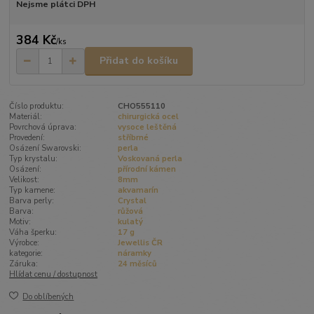
Nejsme plátci DPH
384 Kč
/
ks
Přidat do košíku
Číslo produktu:
CHO555110
Materiál:
chirurgická ocel
Povrchová úprava:
vysoce leštěná
Provedení:
stříbrné
Osázení Swarovski:
perla
Typ krystalu:
Voskovaná perla
Osázení:
přírodní kámen
Velikost:
8mm
Typ kamene:
akvamarín
Barva perly:
Crystal
Barva:
růžová
Motiv:
kulatý
Váha šperku:
17 g
Výrobce:
Jewellis ČR
kategorie:
náramky
Záruka:
24 měsíců
Hlídat cenu / dostupnost
Do oblíbených