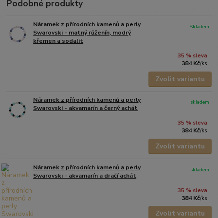
Podobné produkty
Náramek z přírodních kamenů a perly
Skladem
Swarovski - matný růženín, modrý
křemen a sodalit
35 % sleva
384 Kč
/
ks
Zvolit variantu
Náramek z přírodních kamenů a perly
skladem
Swarovski - akvamarín a černý achát
35 % sleva
384 Kč
/
ks
Zvolit variantu
Náramek z přírodních kamenů a perly
skladem
Swarovski - akvamarín a dračí achát
35 % sleva
384 Kč
/
ks
Zvolit variantu