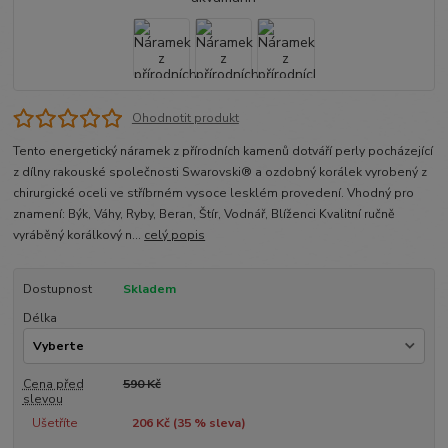
Ohodnotit produkt
Tento energetický náramek z přírodních kamenů dotváří perly pocházející
z dílny rakouské společnosti Swarovski® a ozdobný korálek vyrobený z
chirurgické oceli ve stříbrném vysoce lesklém provedení. Vhodný pro
znamení: Býk, Váhy, Ryby, Beran, Štír, Vodnář, Blíženci Kvalitní ručně
vyráběný korálkový n...
celý popis
Dostupnost
Skladem
Délka
Cena před
590 Kč
slevou
Ušetříte
206 Kč (
35
% sleva)