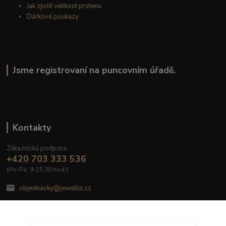
Jak zjistit velikost prstenu
Dárkové poukazy
Jsme registrovaní na puncovním úřadě.
Kontakty
Zákaznická podpora
+420 703 333 536
(Po-Pá, 9-15:30 hod.)
objednavky@jewellis.cz