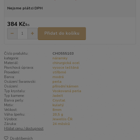
Nejsme plátci DPH
384 Kč
/
ks
Přidat do košíku
Číslo produktu:
CHO555103
kategorie:
náramky
Materiál:
chirurgická ocel
Povrchová úprava:
vysoce leštěná
Provedení:
stříbrné
Barva:
modrá
Osázení Swarovski:
perla
Osázení:
přírodní kámen
Typ krystalu:
Voskovaná perla
Typ kamene:
Jadeit
Barva perly:
Crystal
Motiv:
kulatý
Velikost:
8mm
Váha šperku:
20,5 g
Výrobce:
Jewellis ČR
Záruka:
24 měsíců
Hlídat cenu / dostupnost
Do oblíbených