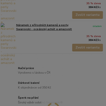
35 % sleva
384 Kč
/
ks
Zvolit variantu
Náramek z přírodních kamenů a perly
skladem
Swarovski - oceánský achát a amazonit
35 % sleva
384 Kč
/
ks
Zvolit variantu
Ruční práce
Vyrobeno s láskou v ČR
Dárkové balení
K objednávce od 350 Kč
Šperk na přání
Široký výběr odstínů Swarovski®