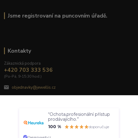
Jsme registrovaní na puncovním úřadě.
Kontakty
Zákaznická podpora
+420 703 333 536
(Po-Pá, 9-15:30 hod.)
objednavky@jewellis.cz
Souhlasím
“Ochota,profesionální přístup
Nastavení
prodávajícího.”
100 %
doporučuje
© 2020 Jewellis.cz
Souhlas můžete odmítnout
zde
.
Vytvořeno na
Eshop-rychle.cz
Overenyweb.cz