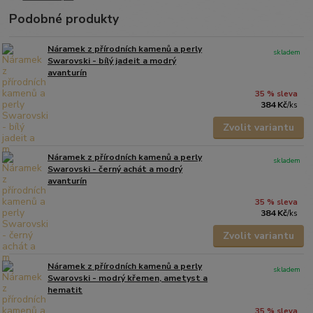
Podobné produkty
Náramek z přírodních kamenů a perly
skladem
Swarovski - bílý jadeit a modrý
avanturín
35 % sleva
384 Kč
/
ks
Zvolit variantu
Náramek z přírodních kamenů a perly
skladem
Swarovski - černý achát a modrý
avanturín
35 % sleva
384 Kč
/
ks
Zvolit variantu
Náramek z přírodních kamenů a perly
skladem
Swarovski - modrý křemen, ametyst a
hematit
35 % sleva