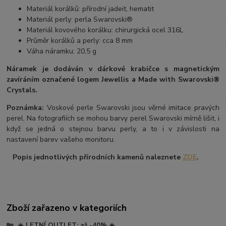
Materiál korálků: přírodní jadeit, hematit
Materiál perly: perla Swarovski®
Materiál kovového korálku: chirurgická ocel 316L
Průměr korálků a perly: cca 8 mm
Váha náramku: 20,5 g
Náramek je dodáván v dárkové krabičce s magnetickým
zavíráním označené logem Jewellis a Made with Swarovski®
Crystals.
Poznámka:
Voskové perle Swarovski jsou věrné imitace pravých
perel. Na fotografiích se mohou barvy perel Swarovski mírně lišit, i
když se jedná o stejnou barvu perly, a to i v závislosti na
nastavení barev vašeho monitoru.
Popis jednotlivých přírodních kamenů naleznete
ZDE
.
Zboží zařazeno v kategoriích
☀️ LETNÍ OUTLET: až -40% ☀️