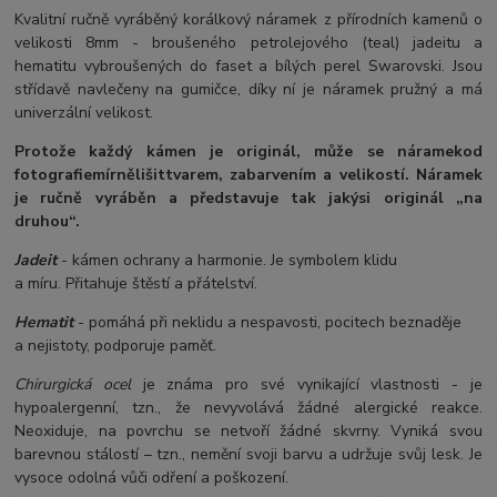
Kvalitní ručně vyráběný korálkový náramek z přírodních kamenů o
velikosti 8mm - broušeného petrolejového (teal) jadeitu a
hematitu vybroušených do faset a bílých perel Swarovski. Jsou
střídavě navlečeny na gumičce, díky ní je náramek pružný a má
univerzální velikost.
Protože každý kámen je originál, může se náramek
od
fotografie
mírně
lišit
tvarem, zabarvením a velikostí
. Náramek
je ručně vyráběn a představuje tak jakýsi originál „na
druhou“.
Jadeit
- kámen ochrany a harmonie. Je symbolem klidu
a míru. Přitahuje štěstí a přátelství.
Hematit
- pomáhá při neklidu a nespavosti, pocitech beznaděje
a nejistoty, podporuje paměť.
Chirurgická ocel
je známa pro své vynikající vlastnosti - je
hypoalergenní, tzn., že nevyvolává žádné alergické reakce.
Neoxiduje, na povrchu se netvoří žádné skvrny. Vyniká svou
barevnou stálostí – tzn., nemění svoji barvu a udržuje svůj lesk. Je
vysoce odolná vůči odření a poškození.