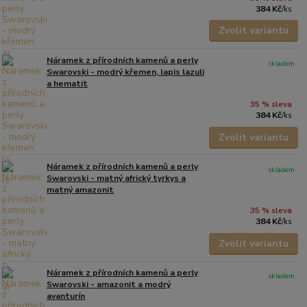
384 Kč
/
ks
Zvolit variantu
Náramek z přírodních kamenů a perly
skladem
Swarovski - modrý křemen, lapis lazuli
a hematit
35 % sleva
384 Kč
/
ks
Zvolit variantu
Náramek z přírodních kamenů a perly
skladem
Swarovski - matný africký tyrkys a
matný amazonit
35 % sleva
384 Kč
/
ks
Zvolit variantu
Náramek z přírodních kamenů a perly
skladem
Swarovski - amazonit a modrý
avanturín