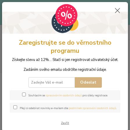
Až -40% - Objevte produkty v letním outletu za skvělé ceny!
Platí do vyprodání zásob.
Doprava od 39 Kč k nákupu nad
399 Kč
.
0
ks
+420 703 333 536
CZK
za
0 Kč
(Po-Pá, 9-15:30 hod.)
Zaregistrujte se do věrnostního
Menu
programu
Získejte slevu až 12%... Stačí si jen registrovat uživatelský účet.
Hledat
Zadáním svého emailu obdržíte registrační údaje.
Úvod
Šperky
Náramky
Náramek z přírodních kamenů a perly
Odeslat
Swarovski - petrolejový jadeit a hematit
Náramek z přírodních kamenů a
Souhlasím se
zpracováním osobních údajů
pro účely registrace.
perly Swarovski - petrolejový
Přeji si odebírat novinky e-mailem dle
podmínek zpracování osobních údajů
.
jadeit a hematit
Zavřít