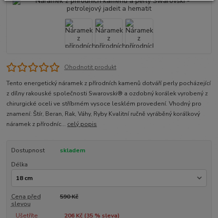
Ohodnotit produkt
Tento energetický náramek z přírodních kamenů dotváří perly pocházející
z dílny rakouské společnosti Swarovski® a ozdobný korálek vyrobený z
chirurgické oceli ve stříbrném vysoce lesklém provedení. Vhodný pro
znamení: Štír, Beran, Rak, Váhy, Ryby Kvalitní ručně vyráběný korálkový
náramek z přírodníc...
celý popis
Dostupnost
skladem
Délka
Cena před
590 Kč
slevou
Ušetříte
206 Kč (
35
% sleva)