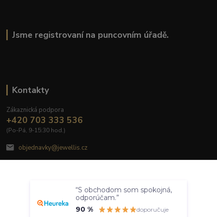
Jsme registrovaní na puncovním úřadě.
Kontakty
Zákaznická podpora
+420 703 333 536
(Po-Pá, 9-15:30 hod.)
objednavky@jewellis.cz
Souhlasím
“S obchodom som spokojná,
Nastavení
odporúčam.”
90 %
doporučuje
© 2020 Jewellis.cz