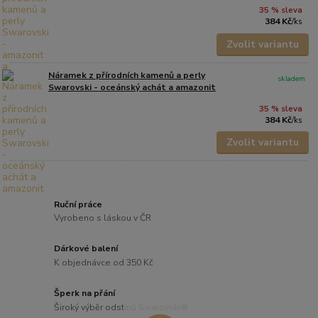
35 % sleva
384 Kč
/
ks
Zvolit variantu
Náramek z přírodních kamenů a perly
skladem
Swarovski - oceánský achát a amazonit
35 % sleva
384 Kč
/
ks
Zvolit variantu
Ruční práce
Vyrobeno s láskou v ČR
Dárkové balení
K objednávce od 350 Kč
Šperk na přání
Široký výběr odstínů Swarovski®