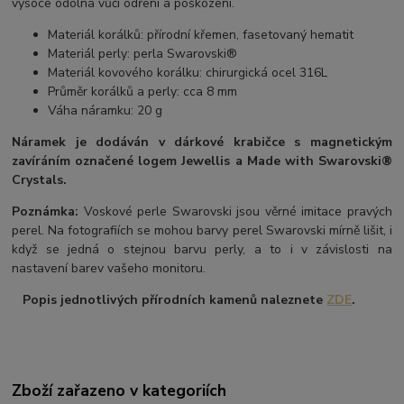
vysoce odolná vůči odření a poškození.
Materiál korálků: přírodní křemen, fasetovaný hematit
Materiál perly: perla Swarovski®
Materiál kovového korálku: chirurgická ocel 316L
Průměr korálků a perly: cca 8 mm
Váha náramku: 20 g
Náramek je dodáván v dárkové krabičce s magnetickým
zavíráním označené logem Jewellis a Made with Swarovski®
Crystals.
Poznámka:
Voskové perle Swarovski jsou věrné imitace pravých
perel. Na fotografiích se mohou barvy perel Swarovski mírně lišit, i
když se jedná o stejnou barvu perly, a to i v závislosti na
nastavení barev vašeho monitoru.
Popis jednotlivých přírodních kamenů naleznete
ZDE
.
Zboží zařazeno v kategoriích