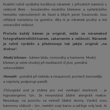
Kvalitní ručně vyráběný korálkový náramek z přírodních kamenů o
velikosti 8mm - broušeného modrého křemene a syntetického
hematitu vybroušených do faset a bílých perel Swarovski. Jsou
střídavě navlečeny na gumičce, díky ní je náramek pružný a má
univerzální velikost.
Protože každý kámen je originál, může se náramek
od
fotografie
mírně
lišit
tvarem, zabarvením a velikostí
. Náramek
je ručně vyráběn a představuje tak jakýsi originál „na
druhou“.
Modrý křemen
- kámen klidu, rovnováhy a harmonie. Modrý
křemen je velmi vhodný při meditacích či józe, pomáhá
sebeovládání.
Hematit
- pomáhá při neklidu a nespavosti, pocitech beznaděje
a nejistoty, podporuje paměť.
Chirurgická ocel
je známa pro své vynikající vlastnosti - je
hypoalergenní, tzn., že nevyvolává žádné alergické reakce.
Neoxiduje, na povrchu se netvoří žádné skvrny. Vyniká svou
barevnou stálostí – tzn., nemění svoji barvu a udržuje svůj lesk. Je