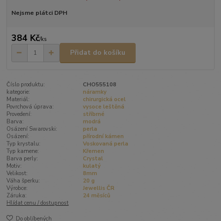
Nejsme plátci DPH
384 Kč
/
ks
Přidat do košíku
Číslo produktu:
CHO555108
kategorie:
náramky
Materiál:
chirurgická ocel
Povrchová úprava:
vysoce leštěná
Provedení:
stříbrné
Barva:
modrá
Osázení Swarovski:
perla
Osázení:
přírodní kámen
Typ krystalu:
Voskovaná perla
Typ kamene:
Křemen
Barva perly:
Crystal
Motiv:
kulatý
Velikost:
8mm
Váha šperku:
20 g
Výrobce:
Jewellis ČR
Záruka:
24 měsíců
Hlídat cenu / dostupnost
Do oblíbených