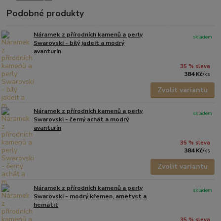
Podobné produkty
Náramek z přírodních kamenů a perly
skladem
Swarovski - bílý jadeit a modrý
avanturín
35 % sleva
384 Kč
/
ks
Zvolit variantu
Náramek z přírodních kamenů a perly
skladem
Swarovski - černý achát a modrý
avanturín
35 % sleva
384 Kč
/
ks
Zvolit variantu
Náramek z přírodních kamenů a perly
skladem
Swarovski - modrý křemen, ametyst a
hematit
35 % sleva