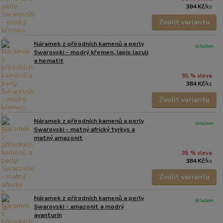
384 Kč
/
ks
Zvolit variantu
Náramek z přírodních kamenů a perly
skladem
Swarovski - modrý křemen, lapis lazuli
a hematit
35 % sleva
384 Kč
/
ks
Zvolit variantu
Náramek z přírodních kamenů a perly
skladem
Swarovski - matný africký tyrkys a
matný amazonit
35 % sleva
384 Kč
/
ks
Zvolit variantu
Náramek z přírodních kamenů a perly
skladem
Swarovski - amazonit a modrý
avanturín