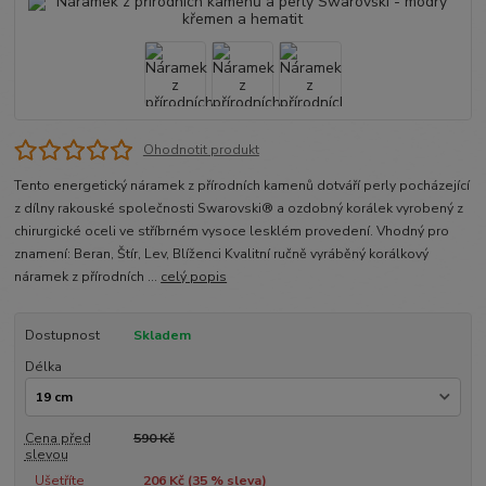
Ohodnotit produkt
Tento energetický náramek z přírodních kamenů dotváří perly pocházející
z dílny rakouské společnosti Swarovski® a ozdobný korálek vyrobený z
chirurgické oceli ve stříbrném vysoce lesklém provedení. Vhodný pro
znamení: Beran, Štír, Lev, Blíženci Kvalitní ručně vyráběný korálkový
náramek z přírodních ...
celý popis
Dostupnost
Skladem
Délka
Cena před
590 Kč
slevou
Ušetříte
206 Kč (
35
% sleva)