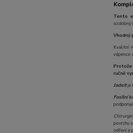
Komple
Tento e
ozdobný k
Vhodný 
Kvalitní
vápence a
Protože
ručně vy
Jadeit
je 
Fosilní 
podporuje
Chirurgic
povrchu s
odření a 