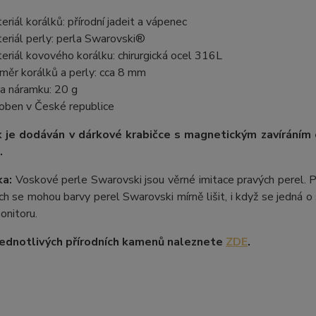
eriál korálků: přírodní jadeit a vápenec
eriál perly: perla Swarovski®
eriál kovového korálku: chirurgická ocel 316L
měr korálků a perly: cca 8 mm
a náramku: 20 g
oben v České republice
 je dodáván v dárkové krabičce s magnetickým zavíráním
.
a:
Voskové perle Swarovski jsou věrné imitace pravých perel.
P
ích se mohou barvy perel Swarovski mírně lišit, i když se jedná o 
onitoru.
ednotlivých přírodních kamenů naleznete
ZDE
.