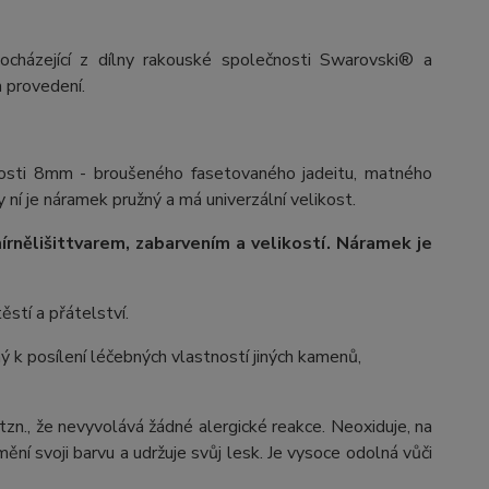
ocházející z dílny rakouské společnosti Swarovski® a
 provedení.
ikosti 8mm - broušeného fasetovaného jadeitu, matného
 ní je náramek pružný a má univerzální velikost.
írně
lišit
tvarem, zabarvením a velikostí
. Náramek je
ěstí a přátelství.
 k posílení léčebných vlastností jiných kamenů,
 tzn., že nevyvolává žádné alergické reakce. Neoxiduje, na
ění svoji barvu a udržuje svůj lesk. Je vysoce odolná vůči