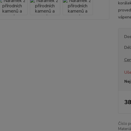
korále
proved
vápene
Dos
Dél
Cen
Uše
Nej
38
Číslo p
Materiá