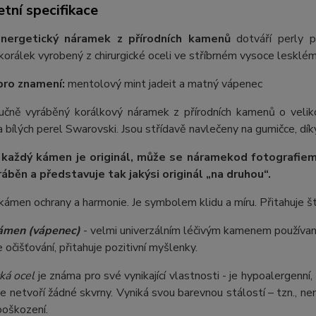
tní specifikace
nergetický náramek z přírodních kamenů
dotváří perly p
orálek vyrobený z chirurgické oceli ve stříbrném vysoce lesklém
pro znamení:
mentolový mint jadeit a matný vápenec
 ručně vyráběný korálkový náramek z přírodních kamenů o vel
 bílých perel Swarovski. Jsou střídavě navlečeny na gumičce, díky
 každý kámen je originál, může se náramek
od fotografie
m
ráběn a představuje tak jakýsi originál „na druhou“.
kámen ochrany a harmonie. Je symbolem klidu a míru. Přitahuje št
kámen (vápenec)
- velmi univerzálním léčivým kamenem používaný
 očišťování, přitahuje pozitivní myšlenky.
ká ocel
je známa pro své vynikající vlastnosti - je hypoalergenní,
e netvoří žádné skvrny. Vyniká svou barevnou stálostí – tzn., nem
poškození.