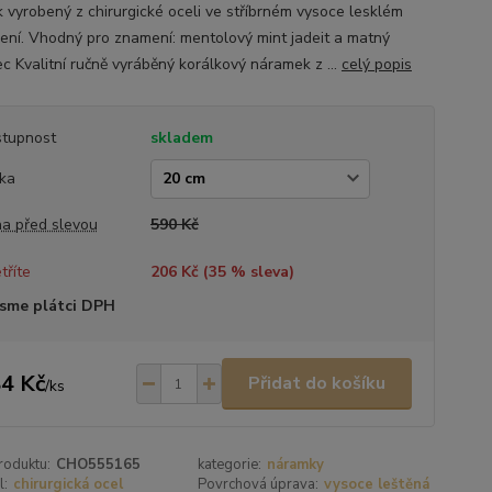
k vyrobený z chirurgické oceli ve stříbrném vysoce lesklém
ení. Vhodný pro znamení: mentolový mint jadeit a matný
c Kvalitní ručně vyráběný korálkový náramek z ...
celý popis
tupnost
skladem
ka
a před slevou
590 Kč
tříte
206 Kč (
35
% sleva)
sme plátci DPH
4 Kč
Přidat do košíku
/
ks
roduktu:
CHO555165
kategorie:
náramky
l:
chirurgická ocel
Povrchová úprava:
vysoce leštěná