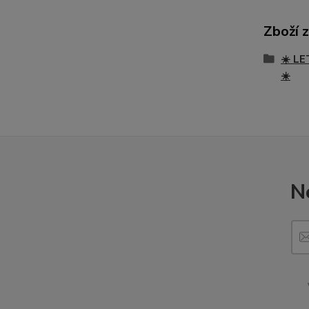
Zboží 
☀️ LE
☀️
N