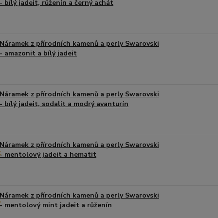
- bílý jadeit, růženín a černý achát
Náramek z přírodních kamenů a perly Swarovski
- amazonit a bílý jadeit
Náramek z přírodních kamenů a perly Swarovski
- bílý jadeit, sodalit a modrý avanturín
Náramek z přírodních kamenů a perly Swarovski
- mentolový jadeit a hematit
Náramek z přírodních kamenů a perly Swarovski
- mentolový mint jadeit a růženín