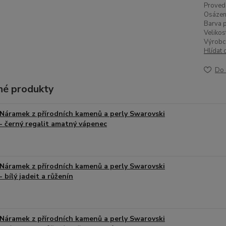
Proved
Osázen
Barva p
Velikos
Výrobc
Hlídat 
Do 
é produkty
Náramek z přírodních kamenů a perly Swarovski
- černý regalit amatný vápenec
Náramek z přírodních kamenů a perly Swarovski
- bílý jadeit a růženín
Náramek z přírodních kamenů a perly Swarovski