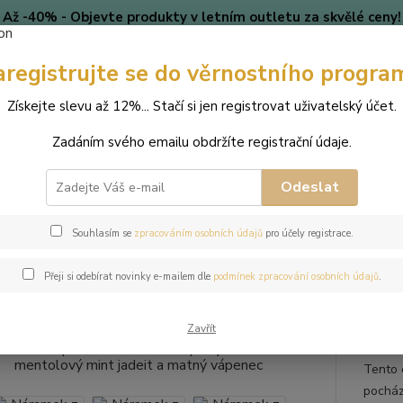
Až -40% - Objevte produkty v letním outletu za skvělé ceny!
Platí do vyprodání zásob.
aregistrujte se do věrnostního progra
🎄 VÁNOCE
Blog
Získejte slevu až 12%... Stačí si jen registrovat uživatelský účet.
Nevíte
Hledat
Zadáním svého emailu obdržíte registrační údaje.
+420
(Po-Pá
Odeslat
perky
Náramky
Náramek z přírodních kamenů a perly Swarovski - m
Souhlasím se
zpracováním osobních údajů
pro účely registrace.
mek z přírodních kamenů a perl
Přeji si odebírat novinky e-mailem dle
podmínek zpracování osobních údajů
.
 jadeit a matný vápenec
Zavřít
Tento 
pocház