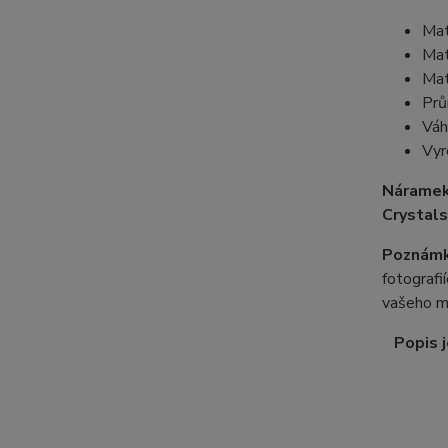
Mat
Mat
Mat
Prů
Váh
Vyr
Náramek
Crystals
Poznámk
fotografi
vašeho m
Popis j