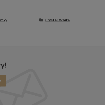
amky
Crystal White
y!
.