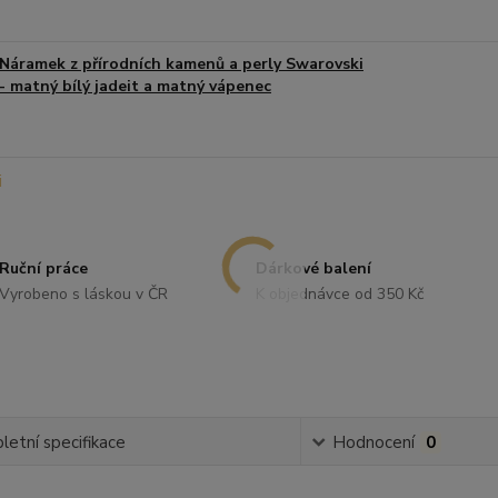
Náramek z přírodních kamenů a perly Swarovski
- matný bílý jadeit a matný vápenec
Ruční práce
Dárkové balení
Vyrobeno s láskou v ČR
K objednávce od 350 Kč
etní specifikace
Hodnocení
0