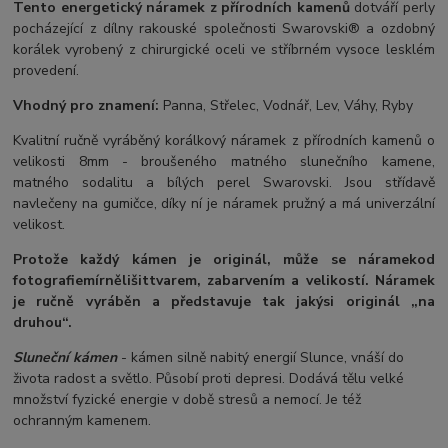
Tento energetický náramek z přírodních kamenů
dotváří perly
pocházející z dílny rakouské společnosti Swarovski® a ozdobný
korálek vyrobený z chirurgické oceli ve stříbrném vysoce lesklém
provedení.
Vhodný pro znamení:
Panna, Střelec, Vodnář, Lev, Váhy, Ryby
Kvalitní ručně vyráběný korálkový náramek z přírodních kamenů o
velikosti 8mm - broušeného matného slunečního kamene,
matného sodalitu a bílých perel Swarovski. Jsou střídavě
navlečeny na gumičce, díky ní je náramek pružný a má univerzální
velikost.
Protože každý kámen je originál, může se náramek
od
fotografie
mírně
lišit
tvarem, zabarvením a velikostí
. Náramek
je ručně vyráběn a představuje tak jakýsi originál „na
druhou“.
Sluneční kámen
- kámen silně nabitý energií Slunce, vnáší do
života radost a světlo. Působí proti depresi. Dodává tělu velké
množství fyzické energie v době stresů a nemocí. Je též
ochranným kamenem.