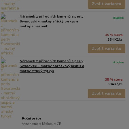
Zvolit variantu
Náramek z přírodních kamenů a perly
skladem
Swarovski - matný africký tyrkys a
matný amazonit
35 % sleva
384 Kč
/
ks
Zvolit variantu
Náramek z přírodních kamenů a perly
skladem
Swarovski - matný obrázkový jaspis a
matný africký tyrkys
35 % sleva
384 Kč
/
ks
Zvolit variantu
Ruční práce
Vyrobeno s láskou v ČR