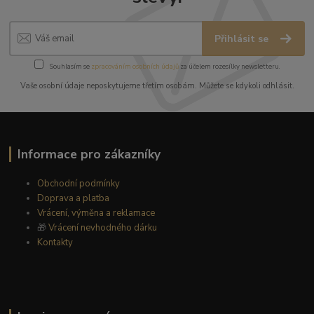
Přihlásit se
Souhlasím se
zpracováním osobních údajů
za účelem rozesílky newsletteru.
Vaše osobní údaje neposkytujeme třetím osobám. Můžete se kdykoli odhlásit.
Informace pro zákazníky
Obchodní podmínky
Doprava a platba
Vrácení, výměna a reklamace
🎁
Vrácení nevhodného dárku
Kontakty