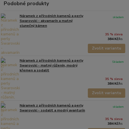
Podobné produkty
Náramek z přírodních kamenů a perly
skladem
Swarovski - akvamarín a matný
slunečný kámen
35 % sleva
384 Kč
/
ks
Zvolit variantu
Náramek z přírodních kamenů a perly
Skladem
Swarovski - matný růženín, modrý
křemen a sodalit
35 % sleva
384 Kč
/
ks
Zvolit variantu
Náramek z přírodních kamenů a perly
skladem
Swarovski - sodalit a modrý avanturín
35 % sleva
384 Kč
/
ks