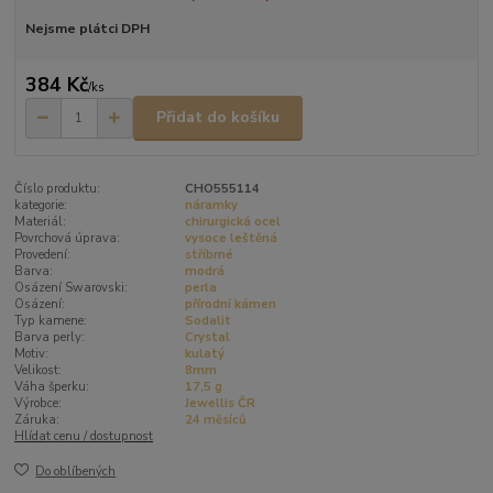
Nejsme plátci DPH
384 Kč
/
ks
Přidat do košíku
Číslo produktu:
CHO555114
kategorie:
náramky
Materiál:
chirurgická ocel
Povrchová úprava:
vysoce leštěná
Provedení:
stříbrné
Barva:
modrá
Osázení Swarovski:
perla
Osázení:
přírodní kámen
Typ kamene:
Sodalit
Barva perly:
Crystal
Motiv:
kulatý
Velikost:
8mm
Váha šperku:
17,5 g
Výrobce:
Jewellis ČR
Záruka:
24 měsíců
Hlídat cenu / dostupnost
Do oblíbených