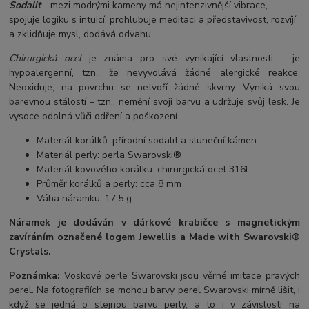
Sodalit
- mezi modrými kameny má nejintenzivnější vibrace,
spojuje logiku s intuicí, prohlubuje meditaci a představivost, rozvíjí
a zklidňuje mysl, dodává odvahu.
Chirurgická ocel
je známa pro své vynikající vlastnosti - je
hypoalergenní, tzn., že nevyvolává žádné alergické reakce.
Neoxiduje, na povrchu se netvoří žádné skvrny. Vyniká svou
barevnou stálostí – tzn., nemění svoji barvu a udržuje svůj lesk. Je
vysoce odolná vůči odření a poškození.
Materiál korálků: přírodní sodalit a sluneční kámen
Materiál perly: perla Swarovski®
Materiál kovového korálku: chirurgická ocel 316L
Průměr korálků a perly: cca 8 mm
Váha náramku: 17,5 g
Náramek je dodáván v dárkové krabičce s magnetickým
zavíráním označené logem Jewellis a Made with Swarovski®
Crystals.
Poznámka:
Voskové perle Swarovski jsou věrné imitace pravých
perel. Na fotografiích se mohou barvy perel Swarovski mírně lišit, i
když se jedná o stejnou barvu perly, a to i v závislosti na