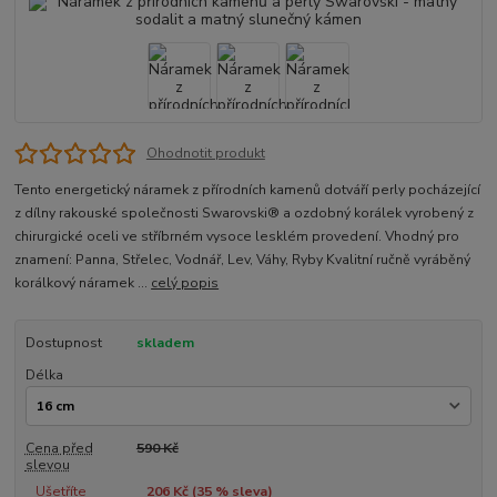
Ohodnotit produkt
Tento energetický náramek z přírodních kamenů dotváří perly pocházející
z dílny rakouské společnosti Swarovski® a ozdobný korálek vyrobený z
chirurgické oceli ve stříbrném vysoce lesklém provedení. Vhodný pro
znamení: Panna, Střelec, Vodnář, Lev, Váhy, Ryby Kvalitní ručně vyráběný
korálkový náramek ...
celý popis
Dostupnost
skladem
Délka
Cena před
590 Kč
slevou
Ušetříte
206 Kč (
35
% sleva)