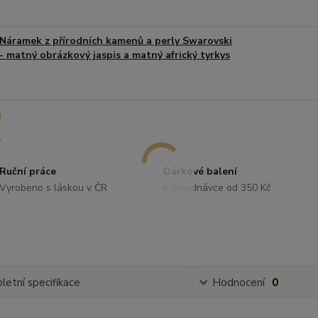
Náramek z přírodních kamenů a perly Swarovski
- matný obrázkový jaspis a matný africký tyrkys
Ruční práce
Dárkové balení
Vyrobeno s láskou v ČR
K objednávce od 350 Kč
etní specifikace
Hodnocení
0