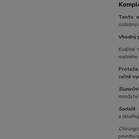
Komple
Tento e
ozdobný k
Vhodný 
Kvalitní
matného s
Protože
ručně vy
Slunečn
množství 
Sodalit
-
a zklidňu
Chirurgic
povrchu s