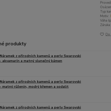
Proved
Osázen
Typ ka
Motiv:
Váha šp
Záruka:
Do 
é produkty
Náramek z přírodních kamenů a perly Swarovski
- akvamarín a matný slunečný kámen
Náramek z přírodních kamenů a perly Swarovski
- matný růženín, modrý křemen a sodalit
Náramek z přírodních kamenů a perly Swarovski