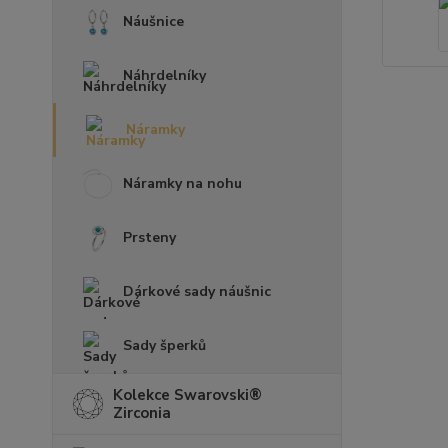
Náušnice
Náhrdelníky
Náramky
Náramky na nohu
Prsteny
Dárkové sady náušnic
Sady šperků
Kolekce Swarovski®
Zirconia