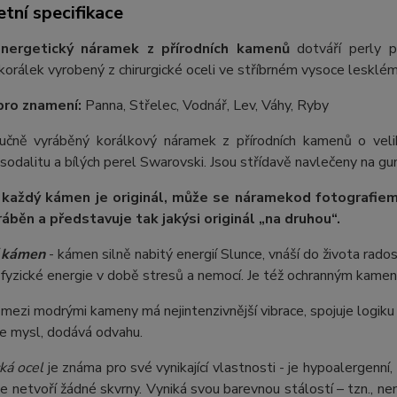
tní specifikace
nergetický náramek z přírodních kamenů
dotváří perly p
orálek vyrobený z chirurgické oceli ve stříbrném vysoce lesklém
pro znamení:
Panna, Střelec, Vodnář, Lev, Váhy, Ryby
 ručně vyráběný korálkový náramek z přírodních kamenů o ve
odalitu a bílých perel Swarovski. Jsou střídavě navlečeny na gumi
 každý kámen je originál, může se náramek
od fotografie
m
ráběn a představuje tak jakýsi originál „na druhou“.
í kámen
- kámen silně nabitý energií Slunce, vnáší do života rado
fyzické energie v době stresů a nemocí. Je též ochranným kame
 mezi modrými kameny má nejintenzivnější vibrace, spojuje logiku s 
je mysl, dodává odvahu.
ká ocel
je známa pro své vynikající vlastnosti - je hypoalergenní,
e netvoří žádné skvrny. Vyniká svou barevnou stálostí – tzn., nem