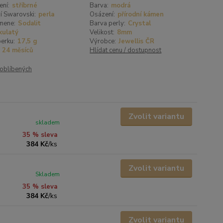
ení:
stříbrné
Barva:
modrá
í Swarovski:
perla
Osázení:
přírodní kámen
mene:
Sodalit
Barva perly:
Crystal
kulatý
Velikost:
8mm
erku:
17,5 g
Výrobce:
Jewellis ČR
24 měsíců
Hlídat cenu / dostupnost
oblíbených
Zvolit variantu
skladem
35 % sleva
384 Kč
/
ks
Zvolit variantu
Skladem
35 % sleva
384 Kč
/
ks
Zvolit variantu