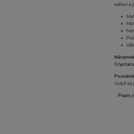
odření a 
Mat
Mat
Mat
Prů
Váh
Náramek
Crystals
Poznámk
i když se
Popis j