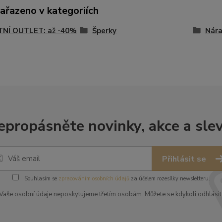
zařazeno v kategoriích
TNÍ OUTLET: až -40%
Šperky
Nár
epropásněte novinky, akce a slev
Přihlásit se
Souhlasím se
zpracováním osobních údajů
za účelem rozesílky newsletteru.
Vaše osobní údaje neposkytujeme třetím osobám. Můžete se kdykoli odhlásit