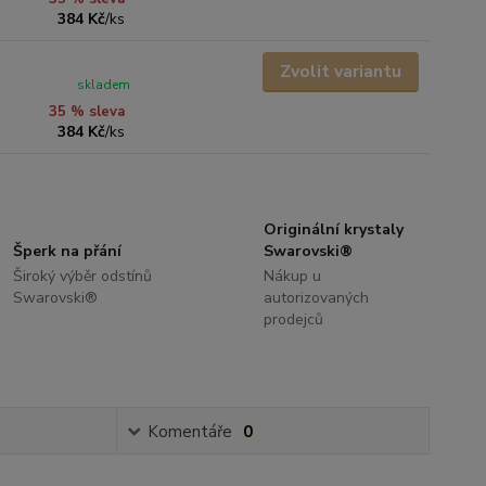
384 Kč
/
ks
Zvolit variantu
skladem
35 % sleva
384 Kč
/
ks
Originální krystaly
Šperk na přání
Swarovski®
Široký výběr odstínů
Nákup u
Swarovski®
autorizovaných
prodejců
Komentáře
0