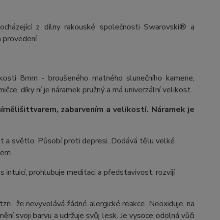
ocházející z dílny rakouské společnosti Swarovski® a
 provedení.
likosti 8mm - broušeného matného slunečního kamene,
čce, díky ní je náramek pružný a má univerzální velikost.
írně
lišit
tvarem, zabarvením a velikostí
. Náramek je
st a světlo. Působí proti depresi. Dodává tělu velké
nem.
intuicí, prohlubuje meditaci a představivost, rozvíjí
 tzn., že nevyvolává žádné alergické reakce. Neoxiduje, na
ění svoji barvu a udržuje svůj lesk. Je vysoce odolná vůči