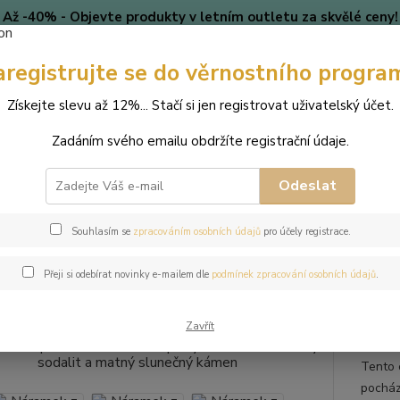
Až -40% - Objevte produkty v letním outletu za skvělé ceny!
Platí do vyprodání zásob.
aregistrujte se do věrnostního progra
🎄 VÁNOCE
Blog
Získejte slevu až 12%... Stačí si jen registrovat uživatelský účet.
Nevíte
Hledat
Zadáním svého emailu obdržíte registrační údaje.
+420
(Po-Pá
Odeslat
perky
Náramky
Náramek z přírodních kamenů a perly Swarovski - m
Souhlasím se
zpracováním osobních údajů
pro účely registrace.
mek z přírodních kamenů a perly
Přeji si odebírat novinky e-mailem dle
podmínek zpracování osobních údajů
.
tný slunečný kámen
Zavřít
Tento 
pocház