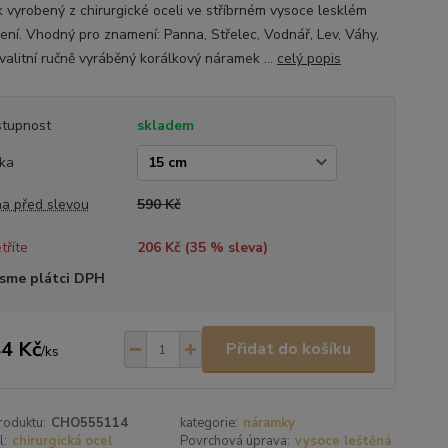
k vyrobený z chirurgické oceli ve stříbrném vysoce lesklém
ení. Vhodný pro znamení: Panna, Střelec, Vodnář, Lev, Váhy,
valitní ručně vyráběný korálkový náramek ...
celý popis
tupnost
skladem
ka
a před slevou
590 Kč
tříte
206 Kč (
35
% sleva)
sme plátci DPH
4 Kč
Přidat do košíku
/
ks
roduktu:
CHO555114
kategorie:
náramky
l:
chirurgická ocel
Povrchová úprava:
vysoce leštěná