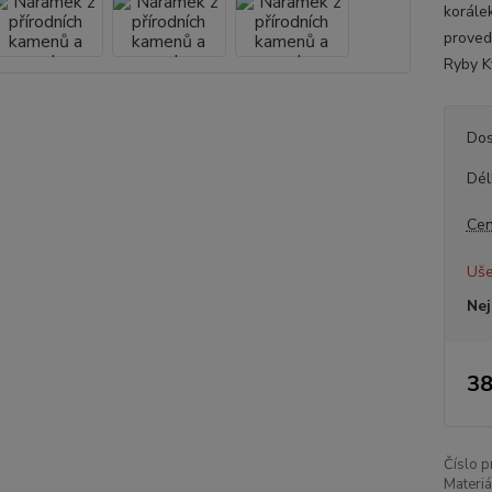
korále
proved
Ryby K
Dos
Dél
Cen
Uše
Nej
38
Číslo p
Materiá