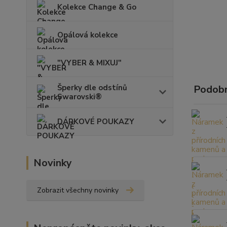
Kolekce Change & Go
Opálová kolekce
"VYBER & MIXUJ"
Šperky dle odstínů
Podobn
Swarovski®
DÁRKOVÉ POUKAZY
Novinky
Zobrazit všechny novinky