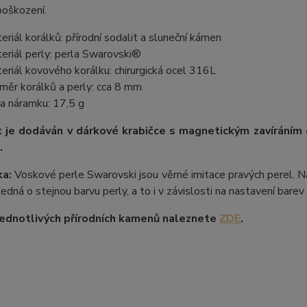
poškození.
eriál korálků: přírodní sodalit a sluneční kámen
eriál perly: perla Swarovski®
eriál kovového korálku: chirurgická ocel 316L
měr korálků a perly: cca 8 mm
a náramku: 17,5 g
 je dodáván v dárkové krabičce s magnetickým zavíráním
.
a:
Voskové perle Swarovski jsou věrné imitace pravých perel. Na
 jedná o stejnou barvu perly, a to i v závislosti na nastavení bare
ednotlivých přírodních kamenů naleznete
ZDE
.