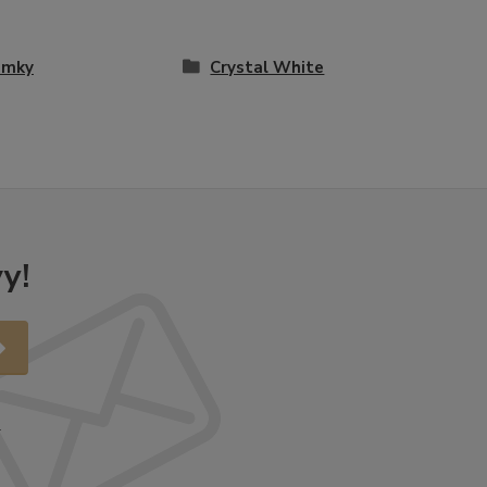
amky
Crystal White
y!
.