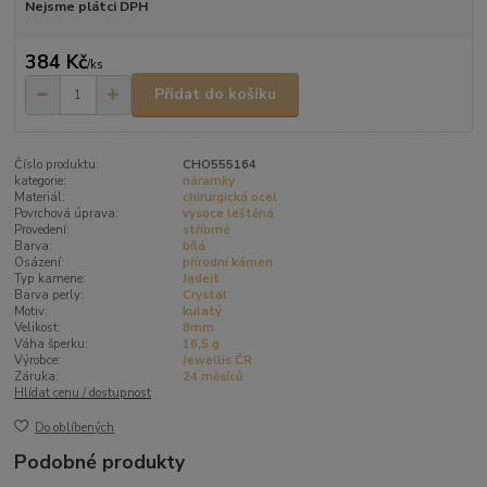
Nejsme plátci DPH
384 Kč
/
ks
Přidat do košíku
Číslo produktu:
CHO555164
kategorie:
náramky
Materiál:
chirurgická ocel
Povrchová úprava:
vysoce leštěná
Provedení:
stříbrné
Barva:
bílá
Osázení:
přírodní kámen
Typ kamene:
Jadeit
Barva perly:
Crystal
Motiv:
kulatý
Velikost:
8mm
Váha šperku:
16,5 g
Výrobce:
Jewellis ČR
Záruka:
24 měsíců
Hlídat cenu / dostupnost
Do oblíbených
Podobné produkty