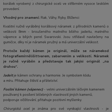
korálek vyrobený z chirurgické oceli ve stříbrném vysoce lesklém
provedení.
Vhodný pro znamení:
Rak, Váhy, Ryby, Blíženci
Kvalitní ručně vyráběný korálkový náramek z přírodních kamenů o
velikosti 8mm - broušeného matného bílého jadeitu, matného
vápence a bílých perel Swarovski. Jsou střídavě navlečeny na
gumičce, díky ní je náramek pružný a má univerzální velikost.
Protože každý kámen je originál, může se náramek
od
fotografie
mírně
lišit
tvarem, zabarvením a velikostí
. Náramek
je ručně vyráběn a představuje tak jakýsi originál „na
druhou“.
Jadeit
je kámen ochrany a harmonie. Je symbolem klidu
a míru. Přitahuje štěstí a přátelství.
Fosilní kámen (vápenec)
- velmi univerzálním léčivým kamenem
používaný k posílení léčebných vlastností jiných kamenů,
podporuje očišťování, přitahuje pozitivní myšlenky.
Chirurgická ocel
je známa pro své vynikající vlastnosti - je