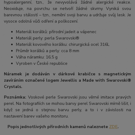
hypoalergenní, tzn., že nevyvolává žádné alergické reakce.
Neoxiduje, na povrchu se netvoří žádné skvrny. Vyniká svou
barevnou stálostí – tzn., nemění svoji barvu a udržuje svůj lesk. Je
vysoce odolná vůči odření a poškození.
Materiál korálků: přírodní jadeit a vápenec
Materiál perly: perla Swarovski®
Materiál kovového korálku: chirurgická ocel 316L
Průměr korálků a perly: cca 8 mm
Váha náramku: 16,5 g
Vyroben v České republice
Náramek je dodáván v dárkové krabičce s magnetickým
zavíráním označené logem Jewellis a Made with Swarovski®
Crystals.
Poznámka:
Voskové perle Swarovski jsou věrné imitace pravých
perel. Na fotografiích se mohou barvy perel Swarovski mírně lišit, i
když se jedná o stejnou barvu perly, a to i v závislosti na
nastavení barev vašeho monitoru.
Popis jednotlivých přírodních kamenů naleznete
ZDE
.