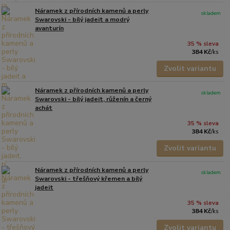
Náramek z přírodních kamenů a perly
skladem
Swarovski - bílý jadeit a modrý
avanturín
35 % sleva
384 Kč
/
ks
Zvolit variantu
Náramek z přírodních kamenů a perly
skladem
Swarovski - bílý jadeit, růženín a černý
achát
35 % sleva
384 Kč
/
ks
Zvolit variantu
Náramek z přírodních kamenů a perly
skladem
Swarovski - třešňový křemen a bílý
jadeit
35 % sleva
384 Kč
/
ks
Zvolit variantu