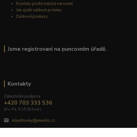
Krystaly podle měsíce narození
Jak zjistit velikost prstenu
Dárkové poukazy
Jsme registrovaní na puncovním úřadě.
Kontakty
Zákaznická podpora
+420 703 333 536
(Po-Pá, 9-15:30 hod.)
objednavky@jewellis.cz