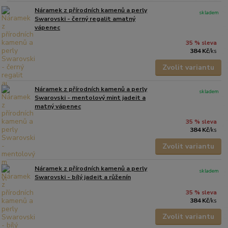
Náramek z přírodních kamenů a perly
skladem
Swarovski - černý regalit amatný
vápenec
35 % sleva
384 Kč
/
ks
Zvolit variantu
Náramek z přírodních kamenů a perly
skladem
Swarovski - mentolový mint jadeit a
matný vápenec
35 % sleva
384 Kč
/
ks
Zvolit variantu
Náramek z přírodních kamenů a perly
skladem
Swarovski - bílý jadeit a růženín
35 % sleva
384 Kč
/
ks
Zvolit variantu