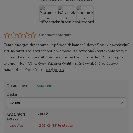
Ohodnotit produkt
Tento energetický náramek z přírodních kamenů dotváří perly pocházející
z dílny rakouské společnosti Swarovski® a ozdobný korálek vyrobený z
chirurgické oceli ve stříbrném vysoce lesklém provedení. Vhodný pro
znamení: Rak, Váhy, Ryby, Blíženci Kvalitní ručně vyráběný korálkový
náramek z přírodních k...
celý popis
Dostupnost
Skladem
Délka
Cena před
590 Kč
slevou
Ušetříte
206 Kč (
35
% sleva)