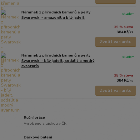
Náramek z přírodních kamenů a perly
skladem
Swarovski - amazonit a bílý jadeit
35 % sleva
384 Kč
/
ks
Zvolit variantu
Náramek z přírodních kamenů a perly
skladem
Swarovski - bílý jadeit, sodalit a modrý
avanturín
35 % sleva
384 Kč
/
ks
Zvolit variantu
Ruční práce
Vyrobeno s láskou v ČR
Dárkové balení