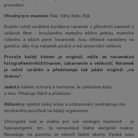
provedení.
Vhodný pro znamení:
Rak, Váhy, Ryby, Býk
Kvalitní ručně vyráběný korálkový náramek z přírodních kamenů o
velikosti 8mm - broušeného matného bílého jadeitu, matného
růženínu a bílých perel Swarovski. Jsou střídavě navlečeny na
gumičce, díky ní je náramek pružný a má univerzální velikost.
Protože každý kámen je originál, může se náramek
od
fotografie
mírně
lišit
tvarem, zabarvením a velikostí
. Náramek
je ručně vyráběn a představuje tak jakýsi originál „na
druhou“.
Jadeit
je kámen ochrany a harmonie. Je symbolem klidu
a míru. Přitahuje štěstí a přátelství.
Růženín
je symbol lásky, krásy a uzdravování, neutralizuje vliv
nezdravého prostředí na lidský organismus.
Chirurgická ocel
je známa pro své vynikající vlastnosti - je
hypoalergenní, tzn., že nevyvolává žádné alergické reakce.
Neoxiduje, na povrchu se netvoří žádné skvrny. Vyniká svou