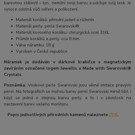
barevnou stálostí – tzn., nemění svoji barvu a udržuje svůj lesk. Je
vysoce odolná vůči odření a poškození.
Materiál korálků: přírodní jadeit a růženín
Materiál perly: perla Swarovski®
Materiál kovového korálku: chirurgická ocel 316L
Průměr korálků a perly: cca 8 mm
Váha náramku: 18 g
Vyroben v České republice
Náramek je dodáván v dárkové krabičce s magnetickým
zavíráním označené logem Jewellis a Made with Swarovski®
Crystals.
Poznámka:
Voskové perle Swarovski jsou věrné imitace pravých
perel. Na fotografiích se mohou barvy perel Swarovski mírně lišit, i
když se jedná o stejnou barvu perly, a to i v závislosti na
nastavení barev vašeho monitoru.
Popis jednotlivých přírodních kamenů naleznete
ZDE
.