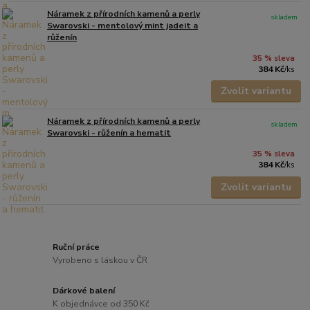
Náramek z přírodních kamenů a perly
skladem
Swarovski - mentolový mint jadeit a
růženín
35 % sleva
384 Kč
/
ks
Zvolit variantu
Náramek z přírodních kamenů a perly
skladem
Swarovski - růženín a hematit
35 % sleva
384 Kč
/
ks
Zvolit variantu
Ruční práce
Vyrobeno s láskou v ČR
Dárkové balení
K objednávce od 350 Kč