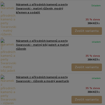
Náramek z přírodních kamenů a perly
Skladem
Swarovski - matný růženín, modrý
křemen a sodalit
35 % sleva
384 Kč
/
ks
Zvolit variantu
Náramek z přírodních kamenů a perly
skladem
Swarovski - matný bílý jadeit a matný
růženín
35 % sleva
384 Kč
/
ks
Zvolit variantu
Náramek z přírodních kamenů a perly
skladem
Swarovski - růženín a modrý avanturín
35 % sleva
384 Kč
/
ks
Zvolit variantu