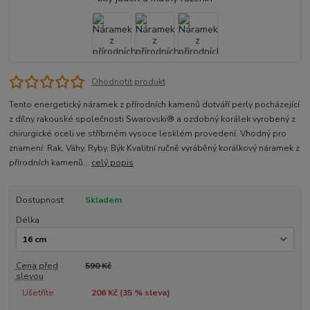
Ohodnotit produkt
Tento energetický náramek z přírodních kamenů dotváří perly pocházející
z dílny rakouské společnosti Swarovski® a ozdobný korálek vyrobený z
chirurgické oceli ve stříbrném vysoce lesklém provedení. Vhodný pro
znamení: Rak, Váhy, Ryby, Býk Kvalitní ručně vyráběný korálkový náramek z
přírodních kamenů...
celý popis
Dostupnost
Skladem
Délka
Cena před
590 Kč
slevou
Ušetříte
206 Kč (
35
% sleva)