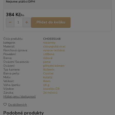
Nejsme plátci DPH
384 Kč
/
ks
Přidat do košíku
Číslo produktu:
CHO555148
kategorie:
náramky
Materiál:
chirurgická ocel
Povrchová úprava:
vysoce leštěná
Provedení:
stříbrné
Barva:
růžová
Osázení Swarovski:
perla
Osázení:
přírodní kámen
Typ kamene:
Růženín
Barva perly:
Crystal
Motiv:
kulatý
Velikost:
8mm
Váha šperku:
18 g
Výrobce:
Jewellis ČR
Záruka:
24 měsíců
Hlídat cenu / dostupnost
Do oblíbených
Podobné produkty