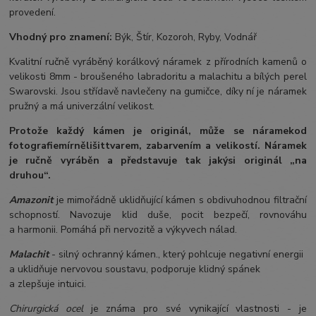
provedení.
Vhodný pro znamení:
Býk, Štír, Kozoroh, Ryby, Vodnář
Kvalitní ručně vyráběný korálkový náramek z přírodních kamenů o
velikosti 8mm - broušeného labradoritu a malachitu a bílých perel
Swarovski. Jsou střídavě navlečeny na gumičce, díky ní je náramek
pružný a má univerzální velikost.
Protože každý kámen je originál, může se náramek
od
fotografie
mírně
lišit
tvarem, zabarvením a velikostí
. Náramek
je ručně vyráběn a představuje tak jakýsi originál „na
druhou“.
Amazonit
je mimořádně uklidňující kámen s obdivuhodnou filtrační
schopností. Navozuje klid duše, pocit bezpečí, rovnováhu
a harmonii. Pomáhá při nervozitě a výkyvech nálad.
Malachit
- silný ochranný kámen., který pohlcuje negativní energii
a uklidňuje nervovou soustavu, podporuje klidný spánek
a zlepšuje intuici.
Chirurgická ocel
je známa pro své vynikající vlastnosti - je