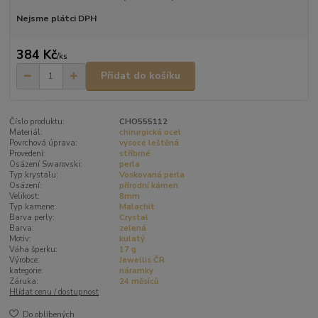
Nejsme plátci DPH
384 Kč
/
ks
Přidat do košíku
Číslo produktu:
CHO555112
Materiál:
chirurgická ocel
Povrchová úprava:
vysoce leštěná
Provedení:
stříbrné
Osázení Swarovski:
perla
Typ krystalu:
Voskovaná perla
Osázení:
přírodní kámen
Velikost:
8mm
Typ kamene:
Malachit
Barva perly:
Crystal
Barva:
zelená
Motiv:
kulatý
Váha šperku:
17 g
Výrobce:
Jewellis ČR
kategorie:
náramky
Záruka:
24 měsíců
Hlídat cenu / dostupnost
Do oblíbených