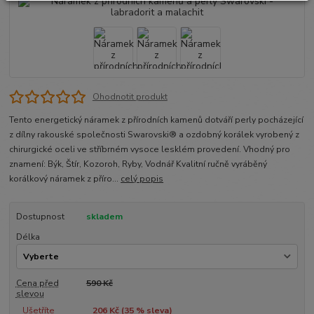
Ohodnotit produkt
Tento energetický náramek z přírodních kamenů dotváří perly pocházející
z dílny rakouské společnosti Swarovski® a ozdobný korálek vyrobený z
chirurgické oceli ve stříbrném vysoce lesklém provedení. Vhodný pro
znamení: Býk, Štír, Kozoroh, Ryby, Vodnář Kvalitní ručně vyráběný
korálkový náramek z příro...
celý popis
Dostupnost
skladem
Délka
Cena před
590 Kč
slevou
Ušetříte
206 Kč (
35
% sleva)