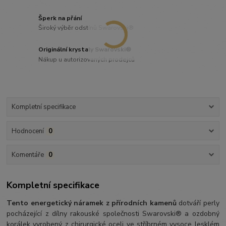
Šperk na přání
Široký výběr odstínů Swarovski®
Originální krystaly Swarovski®
Nákup u autorizovaných prodejců
Kompletní specifikace
Hodnocení
0
Komentáře
0
Kompletní specifikace
Tento energetický náramek z přírodních kamenů
dotváří perly
pocházející z dílny rakouské společnosti Swarovski® a ozdobný
korálek vyrobený z chirurgické oceli ve stříbrném vysoce lesklém