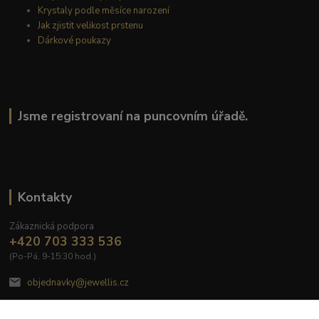
Krystaly podle měsíce narození
Jak zjistit velikost prstenu
Dárkové poukazy
Jsme registrovaní na puncovním úřadě.
Kontakty
Zákaznická podpora
+420 703 333 536
(Po-Pá, 9-15:30 hod.)
objednavky@jewellis.cz