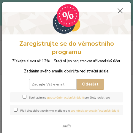
Až -40% - Objevte produkty v letním outletu za skvělé ceny!
Platí do vyprodání zásob.
Doprava od 39 Kč k nákupu nad
399 Kč
.
0
ks
+420 703 333 536
CZK
za
0 Kč
(Po-Pá, 9-15:30 hod.)
Zaregistrujte se do věrnostního
Menu
programu
Získejte slevu až 12%... Stačí si jen registrovat uživatelský účet.
Hledat
Zadáním svého emailu obdržíte registrační údaje.
Úvod
Šperky
Náramky
Náramek z přírodních kamenů a perly
Odeslat
Swarovski - labradorit a malachit
Náramek z přírodních kamenů a
Souhlasím se
zpracováním osobních údajů
pro účely registrace.
perly Swarovski - labradorit a
Přeji si odebírat novinky e-mailem dle
podmínek zpracování osobních údajů
.
malachit
Zavřít