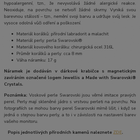
hypoalergenní, tzn., že nevyvolává žádné alergické reakce.
Neoxiduje, na povrchu se netvoří žádné skvrny. Vyniká svou
barevnou stálostí – tzn., nemění svoji barvu a udržuje svůj lesk. Je
vysoce odolná vůči odření a poškození.
Materiál korálků: přírodní labradorit a malachit
Materiál perly: perla Swarovski®
Materiál kovového korálku: chirurgická ocel 316L
Průměr korálků a perly: cca 8 mm
Váha náramku: 17 g
Náramek je dodáván v dárkové krabičce s magnetickým
zavíráním označené logem Jewellis a Made with Swarovski®
Crystals.
Poznámka:
Voskové perle Swarovski jsou věrné imitace pravých
perel.
Perly mají skleněné jádro s vrstvou perleti na povrchu.
Na
fotografiích se mohou barvy perel Swarovski mírně lišit, i když se
jedná o stejnou barvu perly, a to i v závislosti na nastavení barev
vašeho monitoru.
Popis jednotlivých přírodních kamenů naleznete
ZDE
.