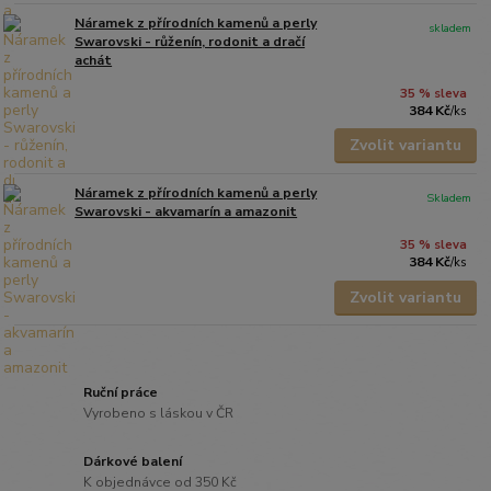
Náramek z přírodních kamenů a perly
skladem
Swarovski - růženín, rodonit a dračí
achát
35 % sleva
384 Kč
/
ks
Zvolit variantu
Náramek z přírodních kamenů a perly
Skladem
Swarovski - akvamarín a amazonit
35 % sleva
384 Kč
/
ks
Zvolit variantu
Ruční práce
Vyrobeno s láskou v ČR
Dárkové balení
K objednávce od 350 Kč