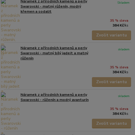
Náramek z přírodních kamenů a perly
Skladem
Swarovski - matný růženín, modrý
křemen a sodalit
35 % sleva
384 Kč
/
ks
Zvolit variantu
Náramek z přírodních kamenů a perly
skladem
Swarovski - matný bílý jadeit a matný
růženín
35 % sleva
384 Kč
/
ks
Zvolit variantu
Náramek z přírodních kamenů a perly
skladem
Swarovski - růženín a modrý avanturín
35 % sleva
384 Kč
/
ks
Zvolit variantu