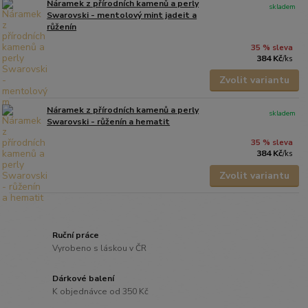
Náramek z přírodních kamenů a perly
skladem
Swarovski - mentolový mint jadeit a
růženín
35 % sleva
384 Kč
/
ks
Zvolit variantu
Náramek z přírodních kamenů a perly
skladem
Swarovski - růženín a hematit
35 % sleva
384 Kč
/
ks
Zvolit variantu
Ruční práce
Vyrobeno s láskou v ČR
Dárkové balení
K objednávce od 350 Kč