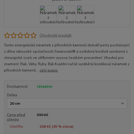
Ohodnotit produkt
Tento energetický náramek z přírodních kamenů dotváří perly pocházející
z dílny rakouské společnosti Swarovski® a ozdobný korálek vyrobený z
chirurgické oceli ve stříbrném vysoce lesklém provedení. Vhodný pro
znamení: Rak, Váhy, Ryby, Býk Kvalitní ručně vyráběný korálkový náramek z
přírodních kamenů...
celý popis
Dostupnost
skladem
Délka
Cena před
590 Kč
slevou
Ušetříte
206 Kč (
35
% sleva)