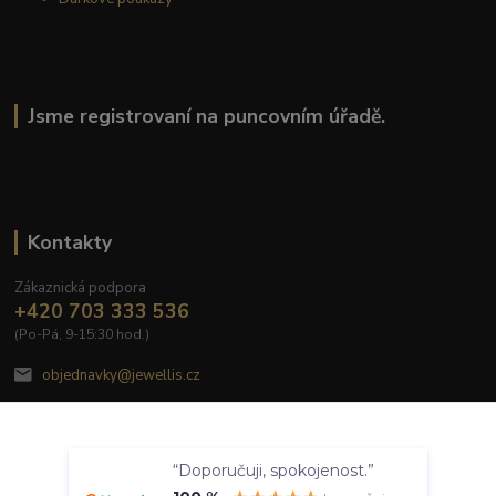
Jsme registrovaní na puncovním úřadě.
Kontakty
Zákaznická podpora
+420 703 333 536
(Po-Pá, 9-15:30 hod.)
objednavky@jewellis.cz
Souhlasím
“Doporučuji, spokojenost.”
Nastavení