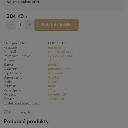
Nejsme plátci DPH
384 Kč
/
ks
Přidat do košíku
Číslo produktu:
CHO555130
kategorie:
náramky
Materiál:
chirurgická ocel
Povrchová úprava:
vysoce leštěná
Provedení:
stříbrné
Barva:
modrá
Osázení:
přírodní kámen
Typ kamene:
Amazonit
Barva perly:
Crystal
Motiv:
kulatý
Velikost:
8mm
Váha šperku:
17 g
Výrobce:
Jewellis ČR
Záruka:
24 měsíců
Hlídat cenu / dostupnost
Do oblíbených
Podobné produkty