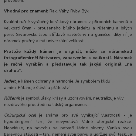
provedení.
Vhodný pro znamení:
Rak, Váhy, Ryby, Býk
Kvalitní ručně vyráběný korálkový náramek z přírodních kamenů o
velikosti 8mm - broušeného bílého jadeitu a růženínu a bílých
perel Swarovski. Jsou střídavě navlečeny na gumičce, díky ní je
náramek pružný a má univerzální velikost.
Protože každý kámen je originál, může se náramek
od
fotografie
mírně
lišit
tvarem, zabarvením a velikostí
. Náramek
je ručně vyráběn a představuje tak jakýsi originál „na
druhou“.
Jadeit
je kámen ochrany a harmonie. Je symbolem klidu
a míru. Přitahuje štěstí a přátelství.
Růženín
je symbol lásky, krásy a uzdravování, neutralizuje vliv
nezdravého prostředí na lidský organismus.
Chirurgická ocel
je známa pro své vynikající vlastnosti - je
hypoalergenní, tzn., že nevyvolává žádné alergické reakce.
Neoxiduje, na povrchu se netvoří žádné skvrny. Vyniká svou
barevnou stálostí – tzn., nemění svoji barvu a udržuje svůj lesk. Je