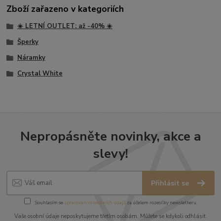
Zboží zařazeno v kategoriích
☀️ LETNÍ OUTLET: až -40% ☀️
Šperky
Náramky
Crystal White
Nepropásněte novinky, akce a
slevy!
Přihlásit se
Souhlasím se
zpracováním osobních údajů
za účelem rozesílky newsletteru.
Vaše osobní údaje neposkytujeme třetím osobám. Můžete se kdykoli odhlásit.